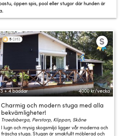
, bastu, öppen spis, pool eller stugor där hunden är
a.
5
(
25
)
3 + 4 bäddar
4000
kr/vecka
Charmig och modern stuga med alla
bekvämligheter!
Troedsberga, Perstorp, Klippan, Skåne
I lugn och mysig skogsmiljö ligger vår moderna och
fräscha stuga. Stugan är smakfullt möblerad och