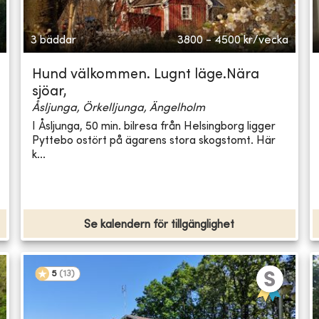
3 bäddar
3800 - 4500
kr/vecka
Hund välkommen. Lugnt läge.Nära
sjöar,
Åsljunga, Örkelljunga, Ängelholm
I Åsljunga, 50 min. bilresa från Helsingborg ligger
Pyttebo ostört på ägarens stora skogstomt. Här
k...
Se kalendern för tillgänglighet
5
(
13
)