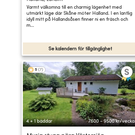
Varmt välkomna till en charmig lägenhet med
utmärkt läge där Skåne möter Halland. I en lantlig
idyll mitt på Hallandsåsen finner ni en fräsch och
m...
Se kalendern för tillgänglighet
5
(
7
)
4 + 1 bäddar
7600 - 9500
kr/vecka