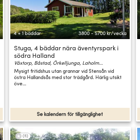
4 + 1 bäddar
3800 - 5700
kr/vecka
Stuga, 4 bäddar nära äventyrspark i
södra Halland
Våxtorp, Båstad, Örkelljunga, Laholm...
Mysigt fritidshus utan grannar vid Stensån vid
östra Hallandsås med stor trädgård. Härlig utsikt
öve...
Se kalendern för tillgänglighet
(
5
)