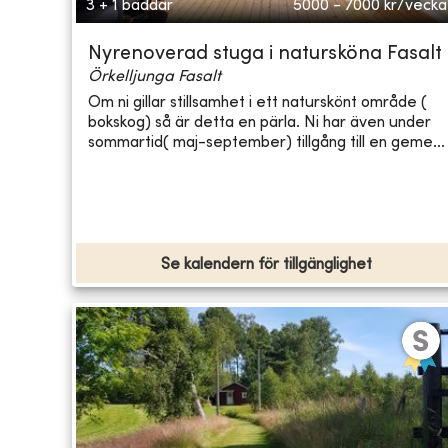
3 + 1 bäddar
5000 - 7000
kr/vecka
Nyrenoverad stuga i natursköna Fasalt
Örkelljunga Fasalt
Om ni gillar stillsamhet i ett naturskönt område (
bokskog) så är detta en pärla. Ni har även under
sommartid( maj-september) tillgång till en geme...
Se kalendern för tillgänglighet