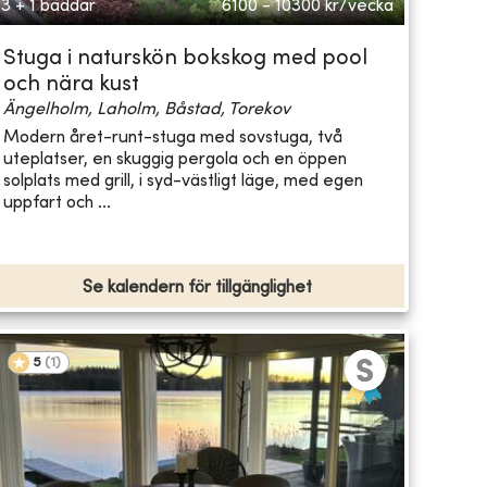
3 + 1 bäddar
6100 - 10300
kr/vecka
Stuga i naturskön bokskog med pool
och nära kust
Ängelholm, Laholm, Båstad, Torekov
Modern året-runt-stuga med sovstuga, två
uteplatser, en skuggig pergola och en öppen
solplats med grill, i syd-västligt läge, med egen
uppfart och ...
Se kalendern för tillgänglighet
5
(
1
)