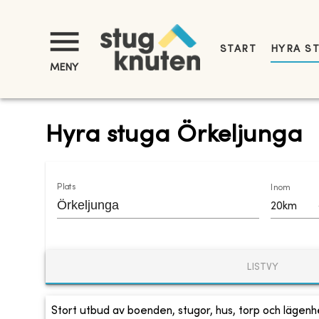
START
HYRA S
MENY
Hyra stuga Örkeljunga
Plats
Inom
20km
LISTVY
Stort utbud av boenden, stugor, hus, torp och lägenhe