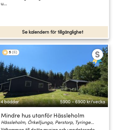
u...
Se kalendern för tillgänglighet
5
(
6
)
4 bäddar
5900 - 6900
kr/vecka
Mindre hus utanför Hässleholm
Hässleholm, Örkelljunga, Perstorp, Tyringe...