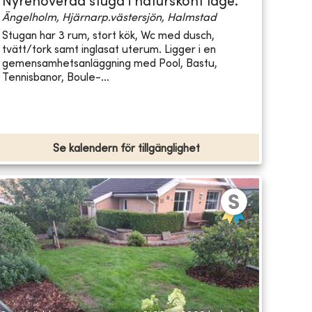
Nyrenoverad stuga i naturskönt läge.
Ängelholm, Hjärnarp.västersjön, Halmstad
Stugan har 3 rum, stort kök, Wc med dusch,
tvätt/tork samt inglasat uterum. Ligger i en
gemensamhetsanläggning med Pool, Bastu,
Tennisbanor, Boule-...
Se kalendern för tillgänglighet