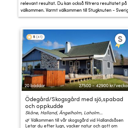
relevant resultat. Du kan också filtrera resultatet på s
välkommen. Varmt välkommen till Stugknuten - Sveriges
5
(
41
)
20 bäddar
27500 - 42900
kr/vecka
Ödegård/Skogsgård med sjö,spabad
och oppkudde
Skåne, Halland, Ängelholm, Laholm...
🌿 Välkommen till vår skogsgård vid Hallandsåsen
Letar du efter lugn, vacker natur och gott om