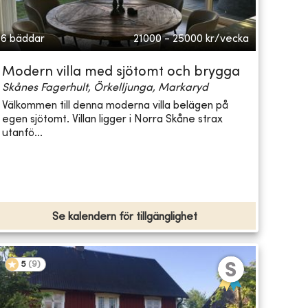
6 bäddar
21000 - 25000
kr/vecka
Modern villa med sjötomt och brygga
Skånes Fagerhult, Örkelljunga, Markaryd
Välkommen till denna moderna villa belägen på
egen sjötomt. Villan ligger i Norra Skåne strax
utanfö...
Se kalendern för tillgänglighet
5
(
9
)