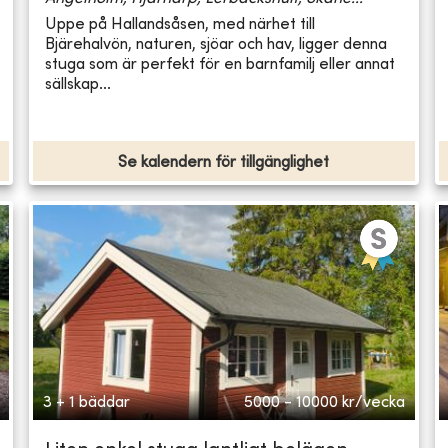
Uppe på Hallandsåsen, med närhet till
Bjärehalvön, naturen, sjöar och hav, ligger denna
stuga som är perfekt för en barnfamilj eller annat
sällskap...
Se kalendern för tillgänglighet
3 + 1 bäddar
5000 - 10000
kr/vecka