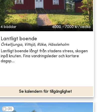
4 bäddar
4000 - 7000
kr/vecka
Lantligt boende
Örkelljunga, Vittsjö, Röke, Hässleholm
Lantligt boende långt från stadens stress, skogen
inpå knuten. Fina vandringsleder och kortare
dagsp...
Se kalendern för tillgänglighet
(
9
)