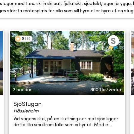
tugor med t.ex. ski in ski out, fjällutsikt, sjöutsikt, egen brygga
 största mötesplats för alla som vill hyra eller hyra ut en stug
5
(
8
)
2 bäddar
8000
kr/vecka
SjöStugan
Hässleholm
Vid vägens slut, på en sluttning ner mot sjön ligger
detta lilla smultronställe som vi hyr ut. Med e...