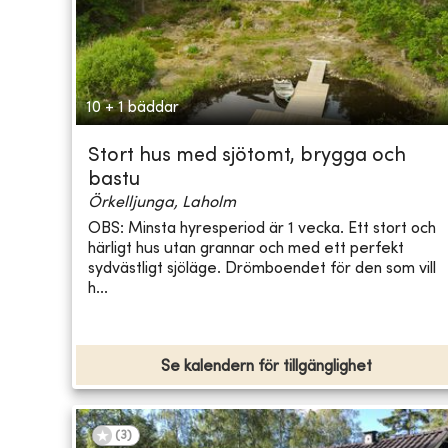
10 + 1 bäddar
Stort hus med sjötomt, brygga och
bastu
Örkelljunga, Laholm
OBS: Minsta hyresperiod är 1 vecka. Ett stort och
härligt hus utan grannar och med ett perfekt
sydvästligt sjöläge. Drömboendet för den som vill
h...
Se kalendern för tillgänglighet
(
3
)