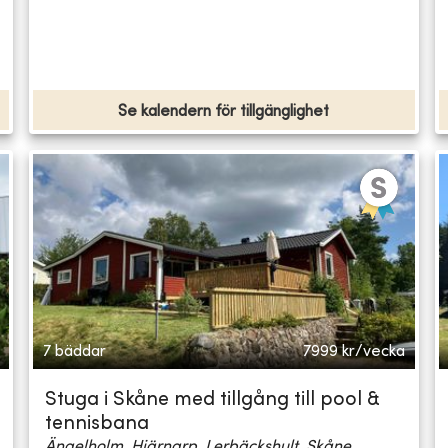
Se kalendern för tillgänglighet
7 bäddar
7999
kr/vecka
Stuga i Skåne med tillgång till pool &
tennisbana
Ängelholm, Hjärnarp, Lerbäckshult, Skåne...