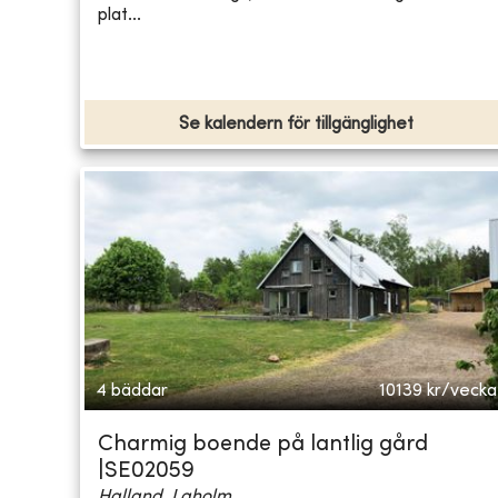
plat...
Se kalendern för tillgänglighet
4 bäddar
10139
kr/vecka
Charmig boende på lantlig gård
|SE02059
Halland, Laholm