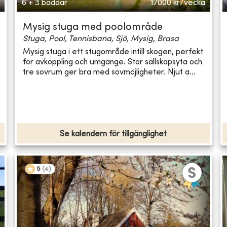
6 + 3 bäddar
17000
kr/vecka
Mysig stuga med poolområde
Stuga, Pool, Tennisbana, Sjö, Mysig, Brasa
Mysig stuga i ett stugområde intill skogen, perfekt
för avkoppling och umgänge. Stor sällskapsyta och
tre sovrum ger bra med sovmöjligheter. Njut a...
Se kalendern för tillgänglighet
5
(
4
)