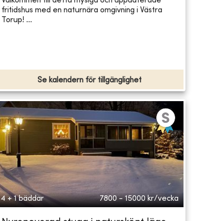
Välkommen till detta mysiga och uppdaterade
fritidshus med en naturnära omgivning i Västra
Torup! ...
Se kalendern för tillgänglighet
4 + 1 bäddar
7800 - 15000
kr/vecka