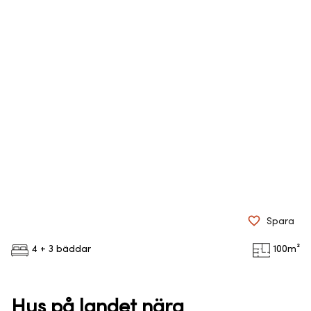
Spara
4 + 3 bäddar
100
m²
Hus på landet nära