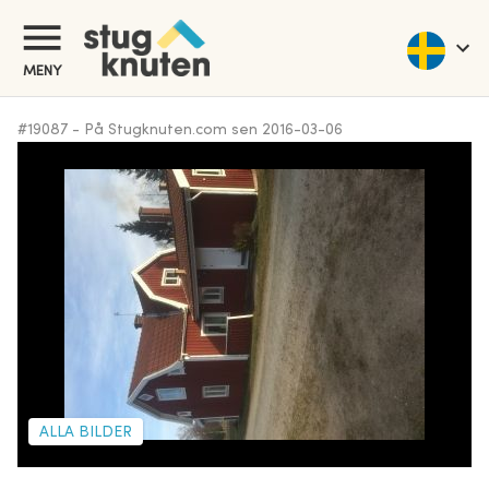
MENY
#
19087
-
På Stugknuten.com sen
2016-03-06
ALLA BILDER