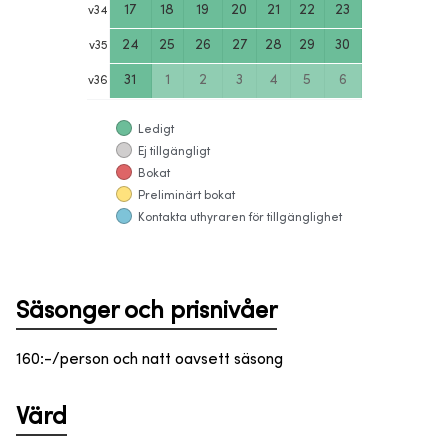
17
18
19
20
21
22
23
v
34
24
25
26
27
28
29
30
v
35
31
1
2
3
4
5
6
v
36
Ledigt
Ej tillgängligt
Bokat
Preliminärt bokat
Kontakta uthyraren för tillgänglighet
Säsonger och prisnivåer
160:-/person och natt oavsett säsong
Värd