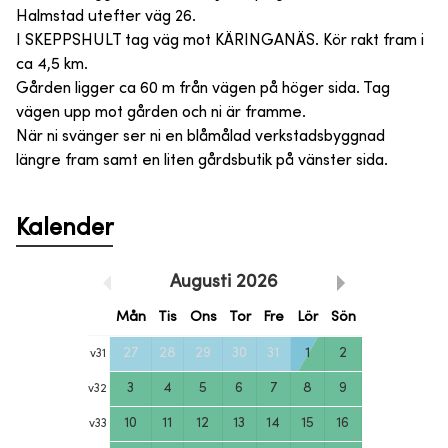
Halmstad utefter väg 26.
I SKEPPSHULT tag väg mot KÄRINGANÄS. Kör rakt fram i
ca 4,5 km.
Gården ligger ca 60 m från vägen på höger sida. Tag
vägen upp mot gården och ni är framme.
När ni svänger ser ni en blåmålad verkstadsbyggnad
längre fram samt en liten gårdsbutik på vänster sida.
Kalender
Augusti
2026
Mån
Tis
Ons
Tor
Fre
Lör
Sön
27
28
29
30
31
1
2
v
31
3
4
5
6
7
8
9
v
32
10
11
12
13
14
15
16
v
33