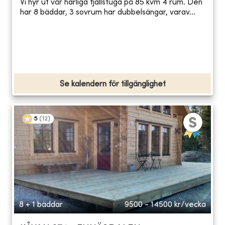
Vi hyr ut vår härliga fjällstuga på 85 kvm 4 rum. Den
har 8 bäddar, 3 sovrum har dubbelsängar, varav...
Se kalendern för tillgänglighet
5
(
12
)
8 + 1 bäddar
9500 - 14500
kr/vecka