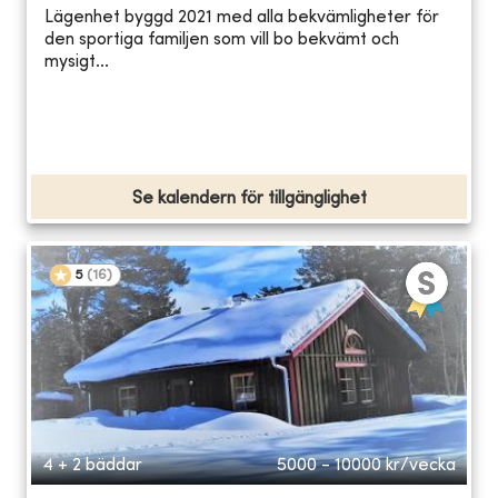
Lägenhet byggd 2021 med alla bekvämligheter för
den sportiga familjen som vill bo bekvämt och
mysigt...
Se kalendern för tillgänglighet
5
(
16
)
4 + 2 bäddar
5000 - 10000
kr/vecka