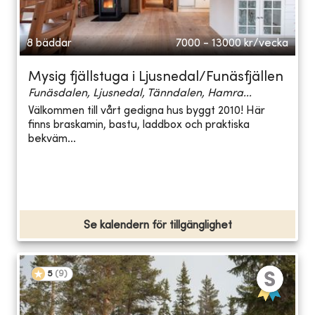
8 bäddar
7000 - 13000
kr/vecka
Mysig fjällstuga i Ljusnedal/Funäsfjällen
Funäsdalen, Ljusnedal, Tänndalen, Hamra...
Välkommen till vårt gedigna hus byggt 2010! Här
finns braskamin, bastu, laddbox och praktiska
bekväm...
Se kalendern för tillgänglighet
5
(
9
)