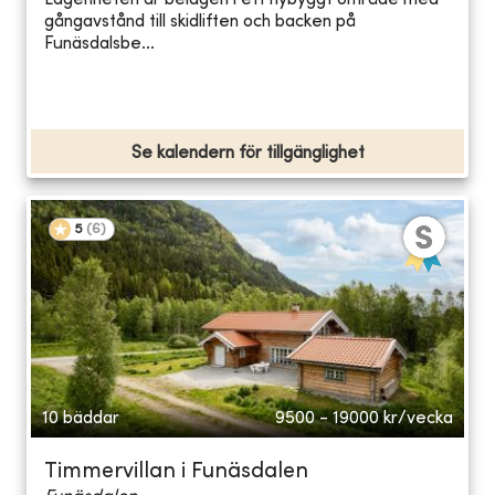
Lägenheten är belägen i ett nybyggt område med
gångavstånd till skidliften och backen på
Funäsdalsbe...
Se kalendern för tillgänglighet
5
(
6
)
10 bäddar
9500 - 19000
kr/vecka
Timmervillan i Funäsdalen