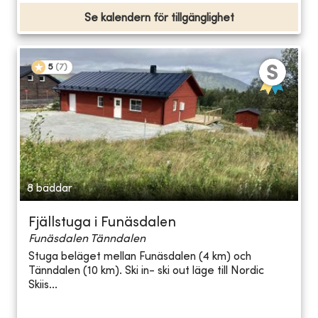
Se kalendern för tillgänglighet
5
(
7
)
8 bäddar
Fjällstuga i Funäsdalen
Funäsdalen Tänndalen
Stuga beläget mellan Funäsdalen (4 km) och
Tänndalen (10 km). Ski in- ski out läge till Nordic
Skiis...