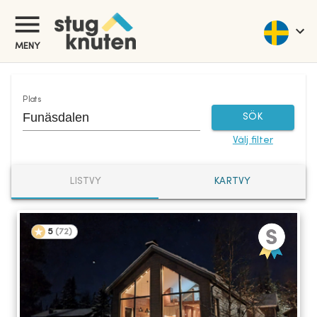
Hyra stuga Sverige - Stuguthyrning Sverige | Stugknuten
MENY
Plats
SÖK
Välj filter
LISTVY
KARTVY
5
(
72
)