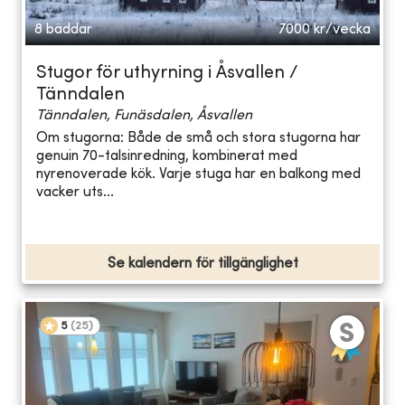
8 bäddar
7000
kr/vecka
Stugor för uthyrning i Åsvallen /
Tänndalen
Tänndalen, Funäsdalen, Åsvallen
Om stugorna: Både de små och stora stugorna har
genuin 70-talsinredning, kombinerat med
nyrenoverade kök. Varje stuga har en balkong med
vacker uts...
Se kalendern för tillgänglighet
5
(
25
)