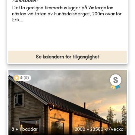
Funäsdalen
Detta gedigna timmerhus ligger på Vintergatan
nästan vid foten av Funäsdalsberget, 200m ovanför
Erik...
Se kalendern för tillgänglighet
5
(
9
)
8 + 1 bäddar
12000 - 23500
kr/vecka