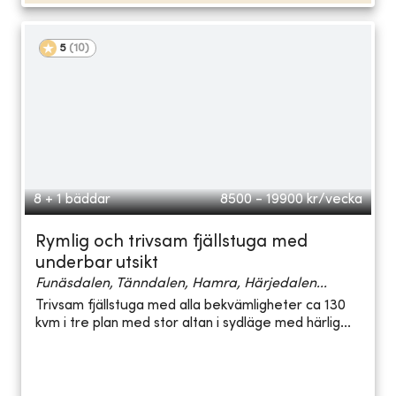
5
(
10
)
8 + 1 bäddar
8500 - 19900
kr/vecka
Rymlig och trivsam fjällstuga med
underbar utsikt
Funäsdalen, Tänndalen, Hamra, Härjedalen...
Trivsam fjällstuga med alla bekvämligheter ca 130
kvm i tre plan med stor altan i sydläge med härlig...