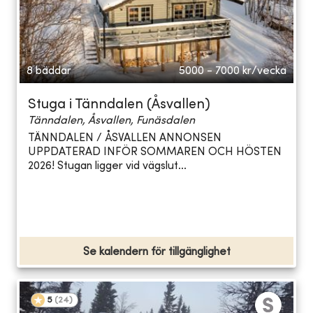
8 bäddar
5000 - 7000
kr/vecka
Stuga i Tänndalen (Åsvallen)
Tänndalen, Åsvallen, Funäsdalen
TÄNNDALEN / ÅSVALLEN ANNONSEN
UPPDATERAD INFÖR SOMMAREN OCH HÖSTEN
2026! Stugan ligger vid vägslut...
Se kalendern för tillgänglighet
5
(
24
)