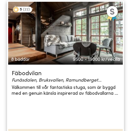
5
(
22
)
8 bäddar
9500 - 19000
kr/vecka
Fäbodvilan
Funäsdalen, Bruksvallen, Ramundberget...
Välkommen till vår fantastiska stuga, som är byggd
med en genuin känsla inspirerad av fäbodvallarna ...