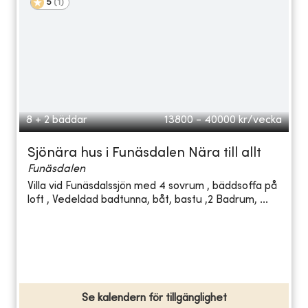
5
(
1
)
8 + 2 bäddar
13800 - 40000
kr/vecka
Sjönära hus i Funäsdalen Nära till allt
Funäsdalen
Villa vid Funäsdalssjön med 4 sovrum , bäddsoffa på
loft , Vedeldad badtunna, båt, bastu ,2 Badrum, ...
Se kalendern för tillgänglighet