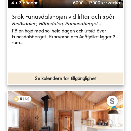
4 + 3 bäddar
6000 - 17000
kr/vecka
3rok Funäsdalshöjen vid liftar och spår
Funäsdalen, Härjedalen, Ramundberget...
På en höjd med sol hela dagen och utsikt över
Funäsdalsberget, Skarvarna och Anåfjället ligger 3-
rum...
Se kalendern för tillgänglighet
5
(
12
)