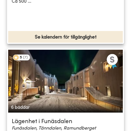
Ca 500 ...
Se kalendern för tillgänglighet
5
(
7
)
6 bäddar
Lägenhet i Funäsdalen
Funäsdalen, Tänndalen, Ramundberget