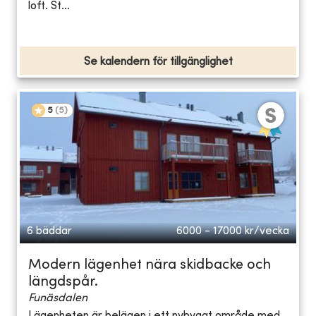
loft. St...
Se kalendern för tillgänglighet
5
(
5
)
6 bäddar
6000 - 17000
kr/vecka
Modern lägenhet nära skidbacke och
längdspår.
Funäsdalen