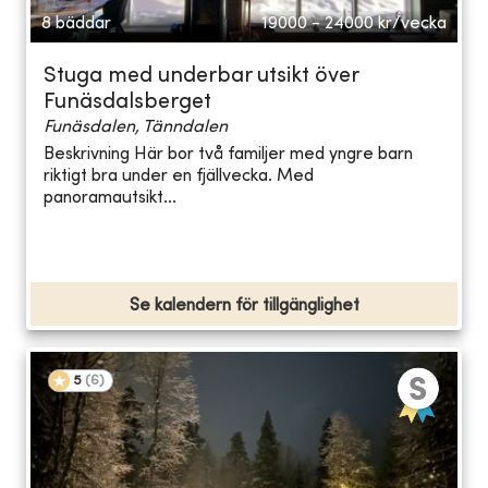
8 bäddar
19000 - 24000
kr/vecka
Stuga med underbar utsikt över
Funäsdalsberget
Funäsdalen, Tänndalen
Beskrivning Här bor två familjer med yngre barn
riktigt bra under en fjällvecka. Med
panoramautsikt...
Se kalendern för tillgänglighet
5
(
6
)