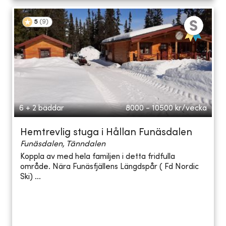
5
(
9
)
6 + 2 bäddar
8000 - 10500
kr/vecka
Hemtrevlig stuga i Hållan Funäsdalen
Funäsdalen, Tänndalen
Koppla av med hela familjen i detta fridfulla
område. Nära Funäsfjällens Längdspår ( Fd Nordic
Ski) ...