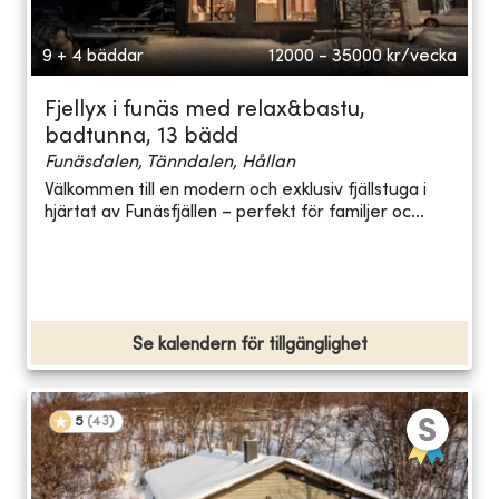
9 + 4 bäddar
12000 - 35000
kr/vecka
Fjellyx i funäs med relax&bastu,
badtunna, 13 bädd
Funäsdalen, Tänndalen, Hållan
Välkommen till en modern och exklusiv fjällstuga i
hjärtat av Funäsfjällen – perfekt för familjer oc...
Se kalendern för tillgänglighet
5
(
43
)