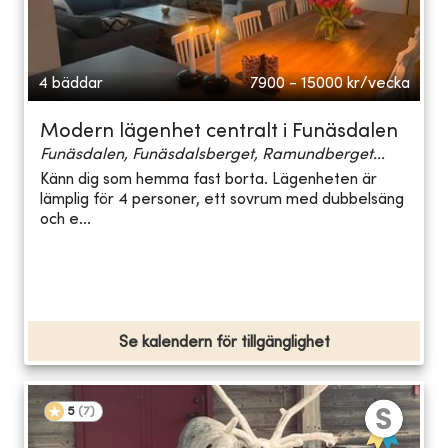
4 bäddar
7900 - 15000
kr/vecka
Modern lägenhet centralt i Funäsdalen
Funäsdalen, Funäsdalsberget, Ramundberget...
Känn dig som hemma fast borta. Lägenheten är
lämplig för 4 personer, ett sovrum med dubbelsäng
och e...
Se kalendern för tillgänglighet
5
(
7
)