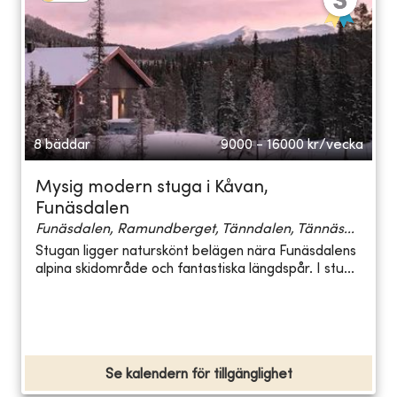
8 bäddar
9000 - 16000
kr/vecka
Mysig modern stuga i Kåvan,
Funäsdalen
Funäsdalen, Ramundberget, Tänndalen, Tännäs...
Stugan ligger naturskönt belägen nära Funäsdalens
alpina skidområde och fantastiska längdspår. I stu...
Se kalendern för tillgänglighet