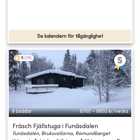
Se kalendern för tillgänglighet
5
(
15
)
8 bäddar
6700 - 9850
kr/vecka
Fräsch Fjällstuga i Funäsdalen
Funäsdalen, Bruksvallarna, Ramundberget