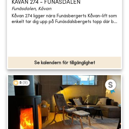
KÅVAN 274 - FUNÄSDALEN
Funäsdalen, Kåvan
Kåvan 274 ligger nära Funäsbergerts Kåvan-lift som
enkelt tar dig upp på Funäsdalsbergets topp där b...
Se kalendern för tillgänglighet
5
(
9
)