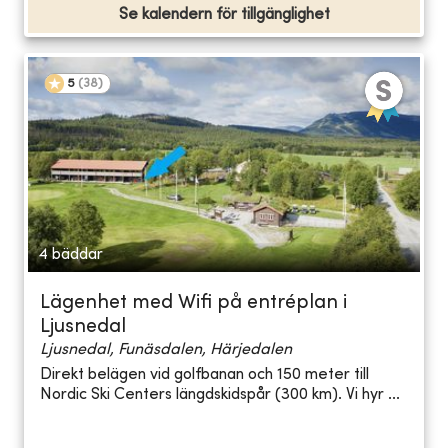
Se kalendern för tillgänglighet
5
(
38
)
4 bäddar
Lägenhet med Wifi på entréplan i
Ljusnedal
Ljusnedal, Funäsdalen, Härjedalen
Direkt belägen vid golfbanan och 150 meter till
Nordic Ski Centers längdskidspår (300 km). Vi hyr ...