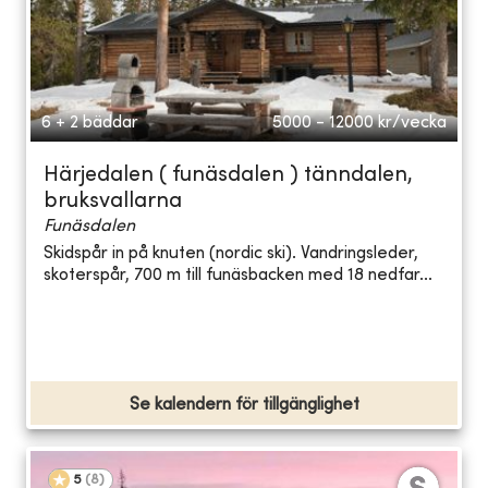
6 + 2 bäddar
5000 - 12000
kr/vecka
Härjedalen ( funäsdalen ) tänndalen,
bruksvallarna
Funäsdalen
Skidspår in på knuten (nordic ski). Vandringsleder,
skoterspår, 700 m till funäsbacken med 18 nedfar...
Se kalendern för tillgänglighet
5
(
8
)