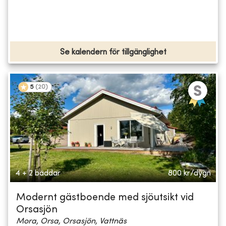
Se kalendern för tillgänglighet
5
(
20
)
4 + 2 bäddar
800
kr/dygn
Modernt gästboende med sjöutsikt vid
Orsasjön
Mora, Orsa, Orsasjön, Vattnäs