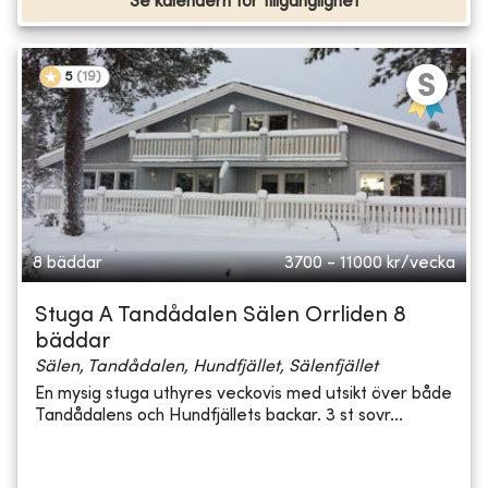
Se kalendern för tillgänglighet
5
(
19
)
8 bäddar
3700 - 11000
kr/vecka
Stuga A Tandådalen Sälen Orrliden 8
bäddar
Sälen, Tandådalen, Hundfjället, Sälenfjället
En mysig stuga uthyres veckovis med utsikt över både
Tandådalens och Hundfjällets backar. 3 st sovr...