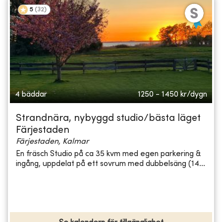
5
(
32
)
4 bäddar
1250 - 1450
kr/dygn
Strandnära, nybyggd studio/bästa läget
Färjestaden
Färjestaden, Kalmar
En fräsch Studio på ca 35 kvm med egen parkering &
ingång, uppdelat på ett sovrum med dubbelsäng (14...