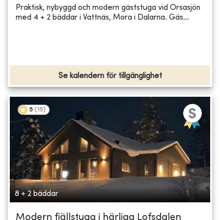
Praktisk, nybyggd och modern gäststuga vid Orsasjön
med 4 + 2 bäddar i Vattnäs, Mora i Dalarna. Gäs...
Se kalendern för tillgänglighet
5
(
15
)
8 + 2 bäddar
Modern fjällstuga i härliga Lofsdalen