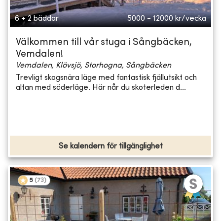
6 + 2 bäddar
5000 - 12000
kr/vecka
Välkommen till vår stuga i Sångbäcken,
Vemdalen!
Vemdalen, Klövsjö, Storhogna, Sångbäcken
Trevligt skogsnära läge med fantastisk fjällutsikt och
altan med söderläge. Här når du skoterleden d...
Se kalendern för tillgänglighet
5
(
73
)