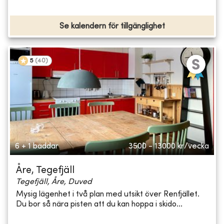
Se kalendern för tillgänglighet
5
(
40
)
6 + 1 bäddar
3500 - 13000
kr/vecka
Åre, Tegefjäll
Tegefjäll, Åre, Duved
Mysig lägenhet i två plan med utsikt över Renfjället.
Du bor så nära pisten att du kan hoppa i skido...