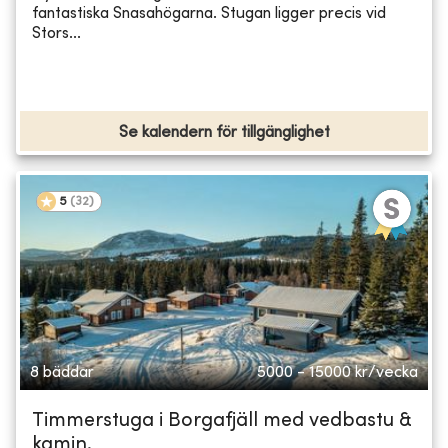
fantastiska Snasahögarna. Stugan ligger precis vid
Stors...
Se kalendern för tillgänglighet
5
(
32
)
8 bäddar
5000 - 15000
kr/vecka
Timmerstuga i Borgafjäll med vedbastu &
kamin.