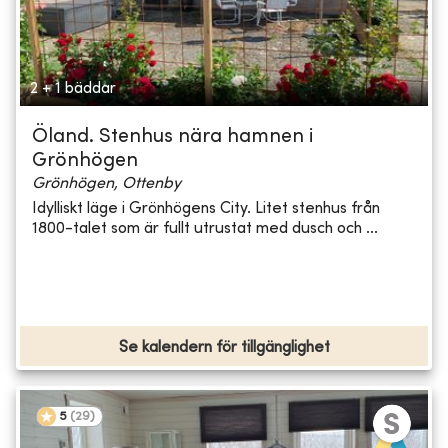
2 + 1 bäddar
Öland. Stenhus nära hamnen i
Grönhögen
Grönhögen, Ottenby
Idylliskt läge i Grönhögens City. Litet stenhus från
1800-talet som är fullt utrustat med dusch och ...
Se kalendern för tillgänglighet
5
(
29
)