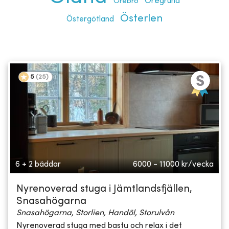
Öregrund
Örebro
Österlen
Östergötland
5
(
25
)
6 + 2 bäddar
6000 - 11000
kr/vecka
Nyrenoverad stuga i Jämtlandsfjällen,
Snasahögarna
Snasahögarna, Storlien, Handöl, Storulvån
Nyrenoverad stuga med bastu och relax i det