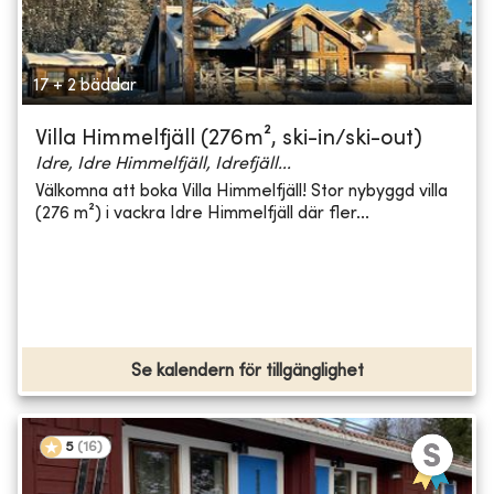
17 + 2 bäddar
Villa Himmelfjäll (276m², ski-in/ski-out)
Idre, Idre Himmelfjäll, Idrefjäll...
Välkomna att boka Villa Himmelfjäll! Stor nybyggd villa
(276 m²) i vackra Idre Himmelfjäll där fler...
Se kalendern för tillgänglighet
5
(
16
)