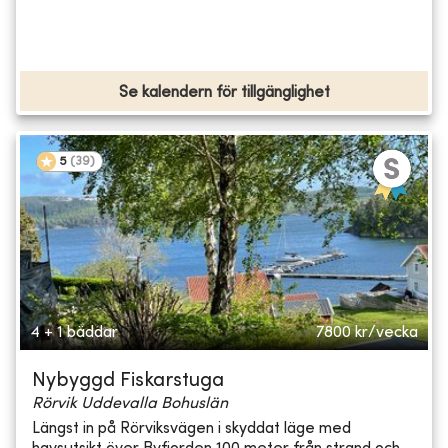
Se kalendern för tillgänglighet
5
(
39
)
4 + 1 bäddar
7800
kr/vecka
Nybyggd Fiskarstuga
Rörvik Uddevalla Bohuslän
Längst in på Rörviksvägen i skyddat läge med