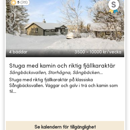
5
(
35
)
4 bäddar
3500 - 10000
kr/vecka
Stuga med kamin och riktig fjällkaraktär
Sångbäcksvallen, Storhågna, Sångbäcken...
Stuga med riktig fjällkaraktär på klassiska
Sångbäcksvallen. Väggar och golv i trä och kamin som
til...
Se kalendern för tillgänglighet