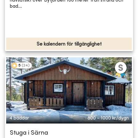
havsutsikt över Byfjorden 100 meter från strand och
bad...
Se kalendern för tillgänglighet
5
(
24
)
4 bäddar
800 - 1000
kr/dygn
Stuga i Särna