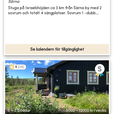
Särna
Stuga på Israelshöjden ca 3 km från Särna by med 2
sovrum och totalt 4 sängplatser. Sovrum 1 -dubb...
Se kalendern för tillgänglighet
5
(
25
)
6 + 3 bäddar
5000 - 12000
kr/vecka