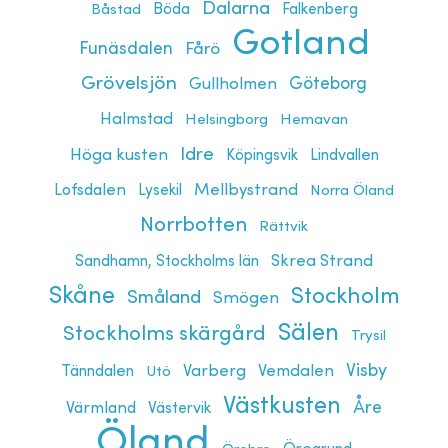
Dalarna
Böda
Båstad
Falkenberg
Gotland
Funäsdalen
Fårö
Grövelsjön
Göteborg
Gullholmen
Halmstad
Helsingborg
Hemavan
Idre
Höga kusten
Lindvallen
Köpingsvik
Lofsdalen
Mellbystrand
Lysekil
Norra Öland
Norrbotten
Rättvik
Skrea Strand
Sandhamn, Stockholms län
Skåne
Stockholm
Småland
Smögen
Sälen
Stockholms skärgård
Trysil
Visby
Tänndalen
Varberg
Vemdalen
Utö
Västkusten
Åre
Värmland
Västervik
Öland