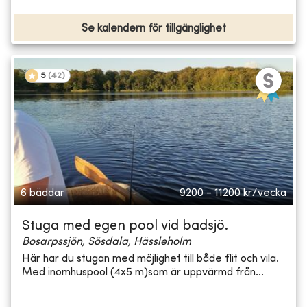
Se kalendern för tillgänglighet
5
(
42
)
6 bäddar
9200 - 11200
kr/vecka
Stuga med egen pool vid badsjö.
Bosarpssjön, Sösdala, Hässleholm
Här har du stugan med möjlighet till både flit och vila.
Med inomhuspool (4x5 m)som är uppvärmd från...