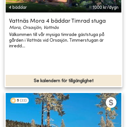
4 bäddar
1000
kr/dygn
Vattnäs Mora 4 bäddar Timrad stuga
Mora, Orsasjön, Vattnäs
Välkommen till vår mysiga timrade gäststuga på
gården i Vattnäs vid Orsasjön. Timmerstugan är
inredd...
Se kalendern för tillgänglighet
5
(
22
)