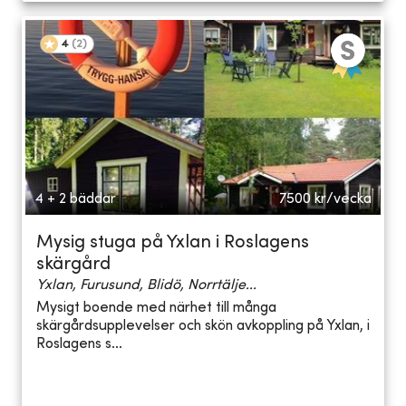
4
(
2
)
4 + 2 bäddar
7500
kr/vecka
Mysig stuga på Yxlan i Roslagens
skärgård
Yxlan, Furusund, Blidö, Norrtälje...
Mysigt boende med närhet till många
skärgårdsupplevelser och skön avkoppling på Yxlan, i
Roslagens s...