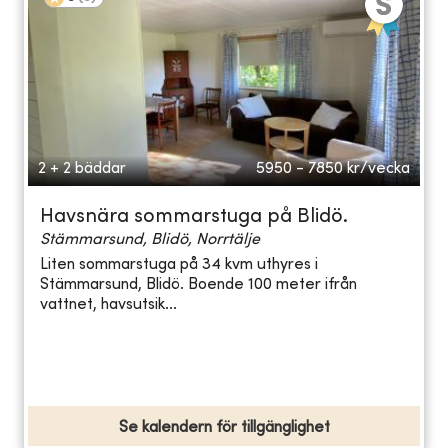
2 + 2 bäddar
5950 - 7850
kr/vecka
Havsnära sommarstuga på Blidö.
Stämmarsund, Blidö, Norrtälje
Liten sommarstuga på 34 kvm uthyres i
Stämmarsund, Blidö. Boende 100 meter ifrån
vattnet, havsutsik...
Se kalendern för tillgänglighet