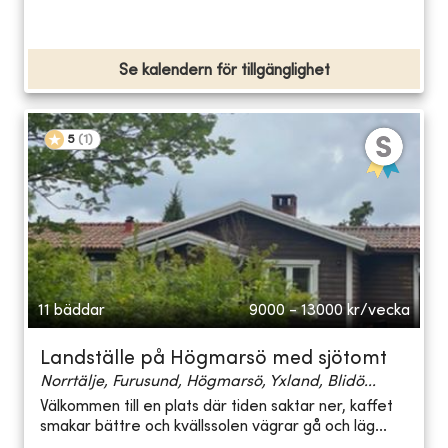
Se kalendern för tillgänglighet
5
(
1
)
11 bäddar
9000 - 13000
kr/vecka
Landställe på Högmarsö med sjötomt
Norrtälje, Furusund, Högmarsö, Yxland, Blidö...
Välkommen till en plats där tiden saktar ner, kaffet
smakar bättre och kvällssolen vägrar gå och läg...