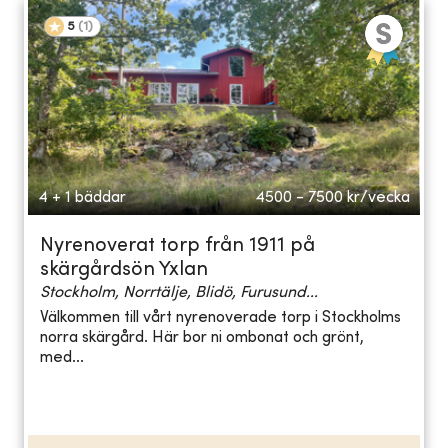
5
(
1
)
4 + 1 bäddar
4500 - 7500
kr/vecka
Nyrenoverat torp från 1911 på
skärgårdsön Yxlan
Stockholm, Norrtälje, Blidö, Furusund...
Välkommen till vårt nyrenoverade torp i Stockholms
norra skärgård. Här bor ni ombonat och grönt,
med...