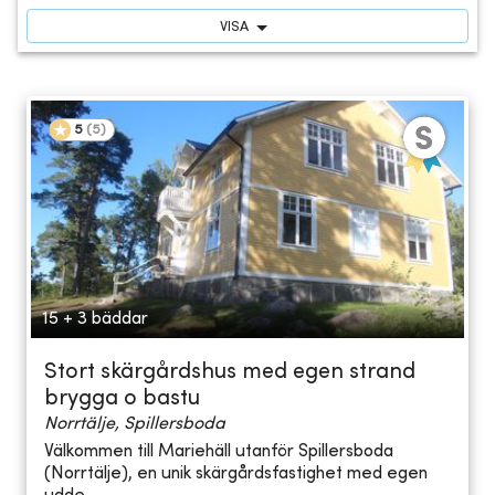
VISA
5
(
5
)
15 + 3 bäddar
Stort skärgårdshus med egen strand
brygga o bastu
Norrtälje, Spillersboda
Välkommen till Mariehäll utanför Spillersboda
(Norrtälje), en unik skärgårdsfastighet med egen