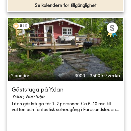
Se kalendern för tillgänglighet
5
(
1
)
2 bäddar
3000 - 3500
kr/vecka
Gäststuga på Yxlan
Yxlan, Norrtälje
Liten gäststuga för 1-2 personer. Ca 5-10 min till
vatten och fantastisk solnedgång i Furusundsleden...