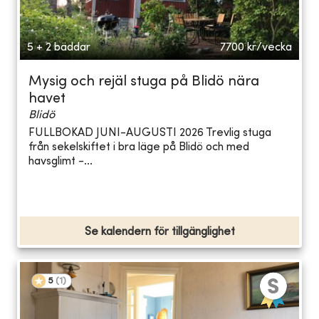
5 + 2 bäddar
7700
kr/vecka
Mysig och rejäl stuga på Blidö nära
havet
Blidö
FULLBOKAD JUNI-AUGUSTI 2026 Trevlig stuga
från sekelskiftet i bra läge på Blidö och med
havsglimt -...
Se kalendern för tillgänglighet
5
(
1
)