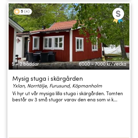
5
(
4
)
5 + 2 bäddar
6000 - 7000
kr/vecka
Mysig stuga i skärgården
Yxlan, Norrtälje, Furusund, Köpmanholm
Vi hyr ut vår mysiga lilla stuga i skärgården. Tomten
består av 3 små stugor varav den ena som vi k...