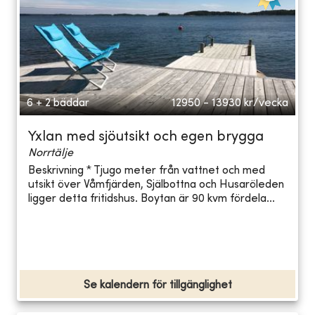
6 + 2 bäddar
12950 - 13930
kr/vecka
Yxlan med sjöutsikt och egen brygga
Norrtälje
Beskrivning * Tjugo meter från vattnet och med
utsikt över Våmfjärden, Själbottna och Husaröleden
ligger detta fritidshus. Boytan är 90 kvm fördela...
Se kalendern för tillgänglighet