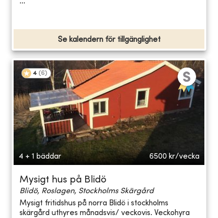
...
Se kalendern för tillgänglighet
4
(
6
)
4 + 1 bäddar
6500
kr/vecka
Mysigt hus på Blidö
Blidö, Roslagen, Stockholms Skärgård
Mysigt fritidshus på norra Blidö i stockholms
skärgård uthyres månadsvis/ veckovis. Veckohyra