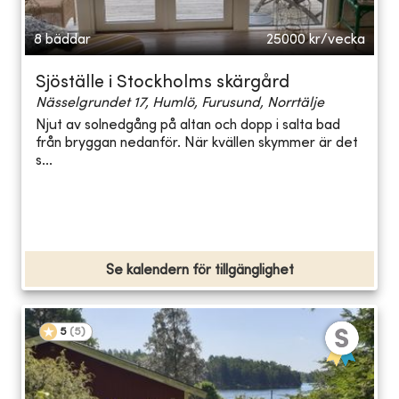
8 bäddar
25000
kr/vecka
Sjöställe i Stockholms skärgård
Nässelgrundet 17, Humlö, Furusund, Norrtälje
Njut av solnedgång på altan och dopp i salta bad
från bryggan nedanför. När kvällen skymmer är det
s...
Se kalendern för tillgänglighet
5
(
5
)