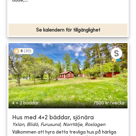
udde,...
Se kalendern för tillgänglighet
5
(
30
)
4 + 2 bäddar
7500
kr/vecka
Hus med 4+2 bäddar, sjönära
Yxlan, Blidö, Furusund, Norrtälje, Roslagen
Välkommen att hyra detta trevliga hus på härliga