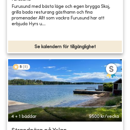
Furusund med bästa läge och egen brygga Skoj,
grilla bada resturang gästhamn och fina
promenader Allt som vackra Furusund har att
erbjuda Hyrs u...
Se kalendern för tillgänglighet
5
(
5
)
4 + 1 bäddar
9500
kr/vecka