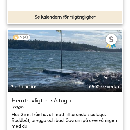
Se kalendern för tillgänglighet
5
(
4
)
2 + 2 bäddar
6500
kr/vecka
Hemtrevligt hus/stuga
Yxlan
Hus 25 m från havet med tillhörande sjöstuga.
Roddbåt, brygga och bad. Sovrum på övervåningen
med du...