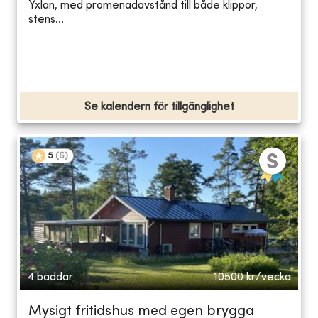
Yxlan, med promenadavstånd till både klippor,
stens...
Se kalendern för tillgänglighet
5
(
6
)
4 bäddar
10500
kr/vecka
Mysigt fritidshus med egen brygga