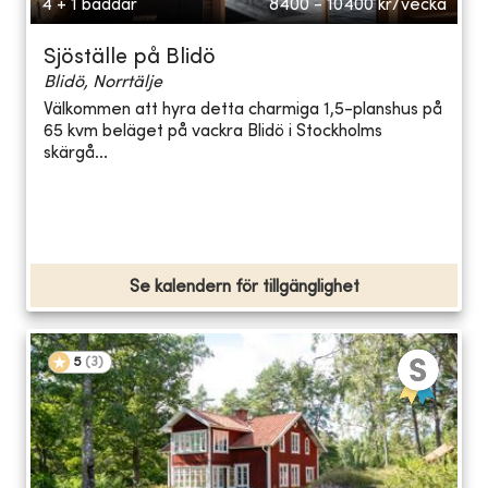
4 + 1 bäddar
8400 - 10400
kr/vecka
Sjöställe på Blidö
Blidö, Norrtälje
Välkommen att hyra detta charmiga 1,5-planshus på
65 kvm beläget på vackra Blidö i Stockholms
skärgå...
Se kalendern för tillgänglighet
5
(
3
)