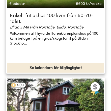
6 bäddar
5600
kr/vecka
Enkelt fritidshus 100 kvm från 60-70-
talet.
Blidö 3 Mil Från Norrtälje, Blidö, Norrtälje
Välkommen att hyra detta enkla enplanshus på 100
kvm beläget på en gräs/skogstomt på Blidö i
Stockho...
Se kalendern för tillgänglighet
5
(
5
)