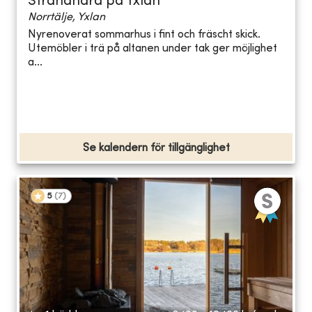
Strandnära på Yxlan
Norrtälje, Yxlan
Nyrenoverat sommarhus i fint och fräscht skick.
Utemöbler i trä på altanen under tak ger möjlighet
a...
Se kalendern för tillgänglighet
5
(
7
)