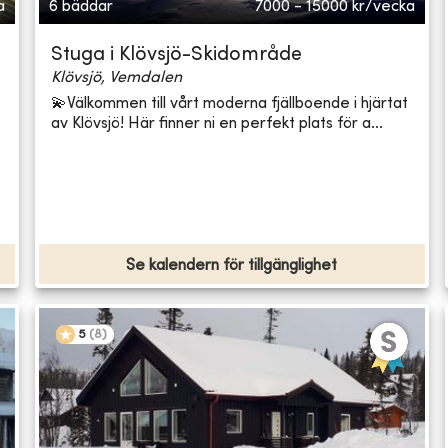
a
6 bäddar
7000 - 15000
kr/vecka
Stuga i Klövsjö-Skidområde
Klövsjö, Vemdalen
💫Välkommen till vårt moderna fjällboende i hjärtat
av Klövsjö! Här finner ni en perfekt plats för a...
Se kalendern för tillgänglighet
5
(
8
)