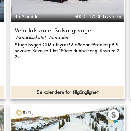
8 + 2 bäddar
8000 - 17000
kr/vecka
Vemdalsskalet Solvargsvägen
Vemdalsskalet, Vemdalen
Stuga byggd 2018 uthyres! 8 bäddar fördelat på 3
sovrum. Sovrum 1 1st 180cm dubbelsäng. Sovrum 2
2st...
Se kalendern för tillgänglighet
5
(
7
)