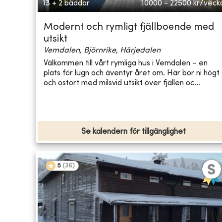
13 + 2 bäddar
10000 - 22500
kr/veck
Modernt och rymligt fjällboende med
utsikt
Vemdalen, Björnrike, Härjedalen
Välkommen till vårt rymliga hus i Vemdalen – en
plats för lugn och äventyr året om. Här bor ni högt
och ostört med milsvid utsikt över fjällen oc...
Se kalendern för tillgänglighet
5
(
36
)