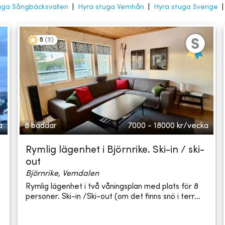
uga Sångbäcksvallen
|
Hyra stuga Vemhån
|
Hyra stuga Sverige
5
(
5
)
a
8 bäddar
7000 - 18000
kr/vecka
Rymlig lägenhet i Björnrike. Ski-in / ski-
out
Björnrike, Vemdalen
Rymlig lägenhet i två våningsplan med plats för 8
personer. Ski-in /Ski-out (om det finns snö i terr...