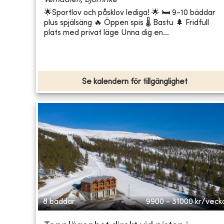
Vemdalen, Björnrike
🌟Sportlov och påsklov lediga! 🌟 🛏️ 9-10 bäddar
plus spjälsäng 🔥 Öppen spis 🌡️ Bastu 🌲 Fridfull
plats med privat läge Unna dig en...
Se kalendern för tillgänglighet
8 bäddar
9900 - 31000
kr/veck