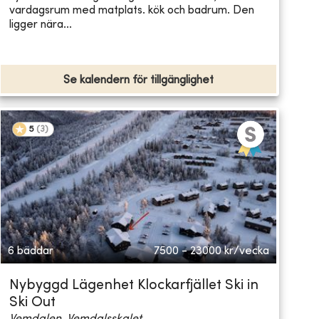
vardagsrum med matplats. kök och badrum. Den
ligger nära...
Se kalendern för tillgänglighet
5
(
3
)
6 bäddar
7500 - 23000
kr/vecka
Nybyggd Lägenhet Klockarfjället Ski in
Ski Out