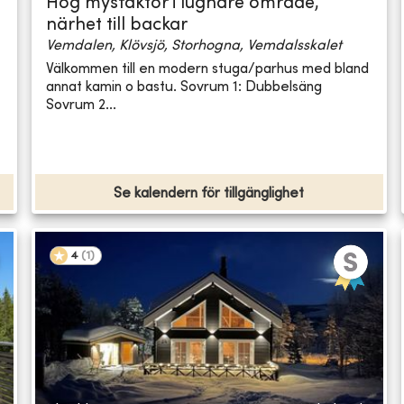
Hög mysfaktor i lugnare område,
närhet till backar
Vemdalen, Klövsjö, Storhogna, Vemdalsskalet
Välkommen till en modern stuga/parhus med bland
annat kamin o bastu. Sovrum 1: Dubbelsäng
Sovrum 2...
Se kalendern för tillgänglighet
4
(
1
)