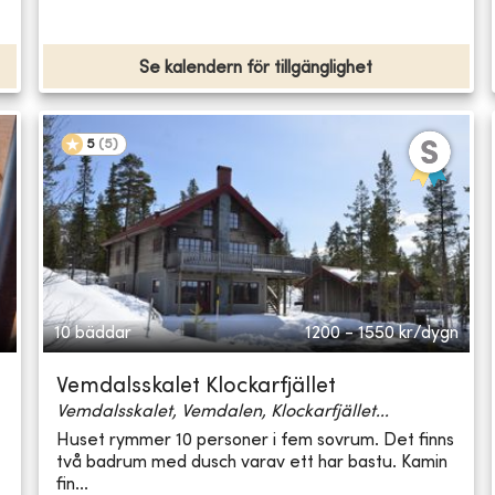
Se kalendern för tillgänglighet
5
(
5
)
10 bäddar
1200 - 1550
kr/dygn
Vemdalsskalet Klockarfjället
Vemdalsskalet, Vemdalen, Klockarfjället...
Huset rymmer 10 personer i fem sovrum. Det finns
två badrum med dusch varav ett har bastu. Kamin
fin...