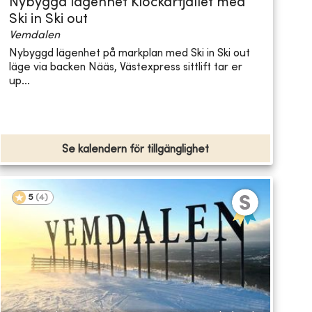
Nybyggd lägenhet Klockarfjället med
Ski in Ski out
Vemdalen
Nybyggd lägenhet på markplan med Ski in Ski out
läge via backen Nääs, Västexpress sittlift tar er
up...
Se kalendern för tillgänglighet
5
(
4
)