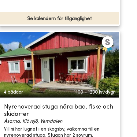
Se kalendern för tillgänglighet
4 bäddar
1100 - 1200
kr/dygn
Nyrenoverad stuga nära bad, fiske och
skidorter
Åsarna, Klövsjö, Vemdalen
Vill ni har lugnet i en skogsby, välkomna till en
nyrenoverad stuga. Stugan har 2 sovrum,