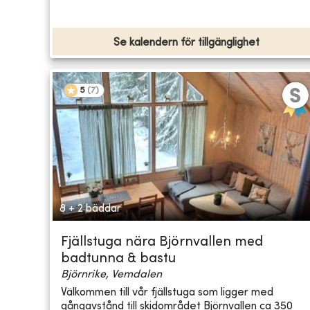
Se kalendern för tillgänglighet
5
(
7
)
8 + 2 bäddar
Fjällstuga nära Björnvallen med
badtunna & bastu
Björnrike, Vemdalen
Välkommen till vår fjällstuga som ligger med
gångavstånd till skidområdet Björnvallen ca 350