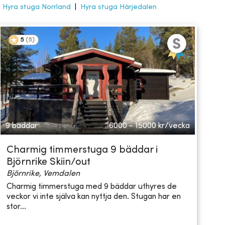
|
Hyra stuga Norrland
|
Hyra stuga Härjedalen
5
(
5
)
9 bäddar
6000 - 15000
kr/vecka
Charmig timmerstuga 9 bäddar i
Björnrike Skiin/out
Björnrike, Vemdalen
Charmig timmerstuga med 9 bäddar uthyres de
veckor vi inte själva kan nyttja den. Stugan har en
stor...