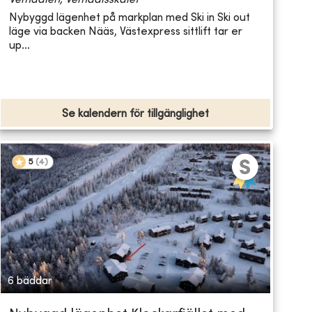
Vemdalen, Vemdalsskalet
Nybyggd lägenhet på markplan med Ski in Ski out
läge via backen Nääs, Västexpress sittlift tar er
up...
Se kalendern för tillgänglighet
5
(
4
)
6 bäddar