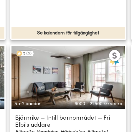
Se kalendern för tillgänglighet
5
(
5
)
a
5 + 2 bäddar
6000 - 22500
kr/vecka
Björnrike — Intill barnområdet — Fri
Elbilsladdare