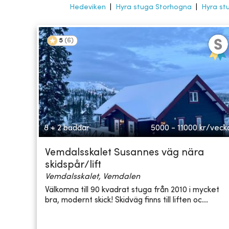
Hedeviken
|
Hyra stuga Storhogna
|
Hyra st
5
(
6
)
8 + 2 bäddar
5000 - 11000
kr/veck
Vemdalsskalet Susannes väg nära
skidspår/lift
Vemdalsskalet, Vemdalen
Välkomna till 90 kvadrat stuga från 2010 i mycket
bra, modernt skick! Skidväg finns till liften oc...