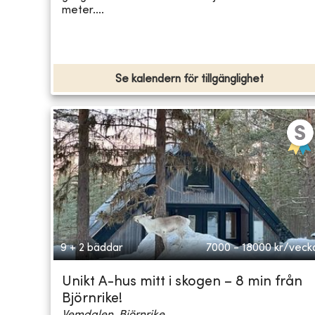
meter....
Se kalendern för tillgänglighet
9 + 2 bäddar
7000 - 18000
kr/veck
Unikt A-hus mitt i skogen – 8 min från
Björnrike!