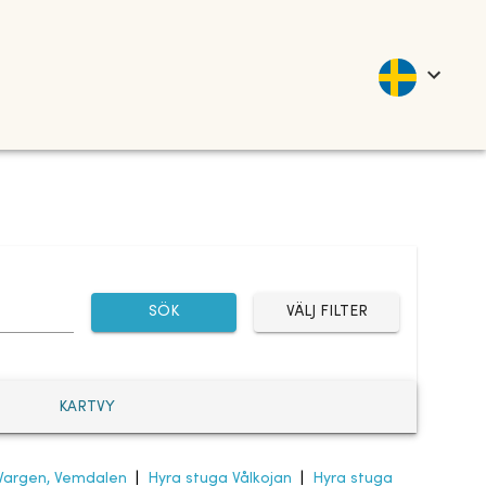
SÖK
VÄLJ FILTER
KARTVY
Vargen, Vemdalen
|
Hyra stuga Vålkojan
|
Hyra stuga