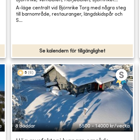
Björnrike, Vemdalen, Härjedalen, Björnriket...
A-läge centralt vid Björnrike Torg med några steg
till barnområde, restauranger, längdskidspår och
S...
Se kalendern för tillgänglighet
5
(
6
)
a
8 bäddar
5500 - 14000
kr/vecka