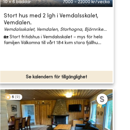
10 + 6 bäddar
7000 - 22000
kr/vecka
Stort hus med 2 lgh i Vemdalsskalet,
Vemdalen.
Vemdalsskalet, Vemdalen, Storhogna, Björnrike...
🏡 Stort fritidshus i Vemdalsskalet – mys för hela
familjen Välkomna till vårt 184 kvm stora fjällhu...
Se kalendern för tillgänglighet
5
(
9
)