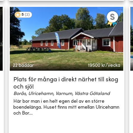
5
(
2
)
22 bäddar
19500
kr/vecka
Plats för många i direkt närhet till skog
och sjö!
Borås, Ulricehamn, Varnum, Västra Götaland
Här bor man i en helt egen del av en större
boendelänga. Huset finns mitt emellan Ulricehamn
och Bor...