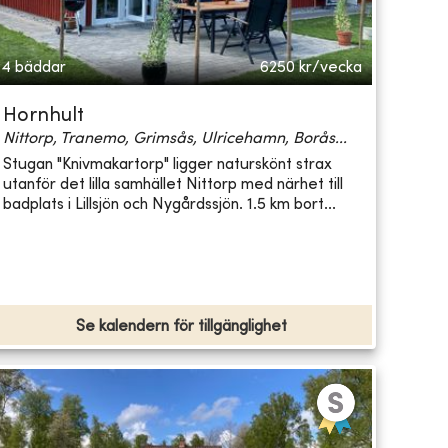
4 bäddar
6250
kr/vecka
Hornhult
Nittorp, Tranemo, Grimsås, Ulricehamn, Borås...
Stugan "Knivmakartorp" ligger naturskönt strax
utanför det lilla samhället Nittorp med närhet till
badplats i Lillsjön och Nygårdssjön. 1.5 km bort...
Se kalendern för tillgänglighet