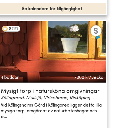
Se kalendern för tillgänglighet
5
(
17
)
4 bäddar
7000
kr/vecka
Mysigt torp i natursköna omgivningar
Kölingared, Mullsjö, Ulricehamn, Jönköping...
Vid Kölingsholms Gård i Kölingared ligger detta lilla
mysiga torp, omgärdat av naturbeteshagar och
e...