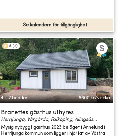
Se kalendern för tillgänglighet
5
(
2
)
4 + 2 bäddar
6600
kr/vecka
Branettes gästhus uthyres
Herrljunga, Vårgårda, Falköping, Alingsås...
Mysig nybyggt gästhus 2023 beläget i Annelund i
Herrljunga kommun som ligger i hjärtat av Västra