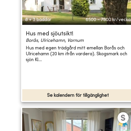
8 + 3 bäddar
6500 - 7500
kr/vecka
Hus med sjöutsikt!
Borås, Ulricehamn, Varnum
Hus med egen trädgård mitt emellan Borås och
Ulricehamn (20 km ifrån vardera). Skogsmark och
sjön Kl...
Se kalendern för tillgänglighet