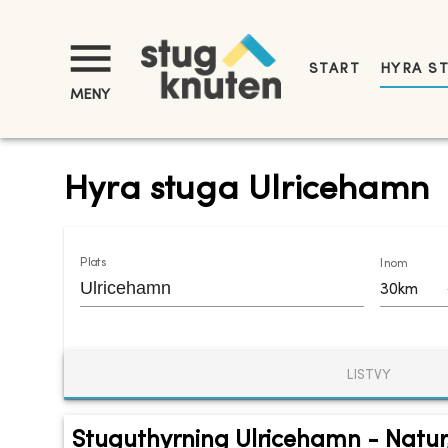
START
HYRA S
MENY
Hyra stuga Ulricehamn
Plats
Inom
30km
LISTVY
Stuguthyrning Ulricehamn - Natur