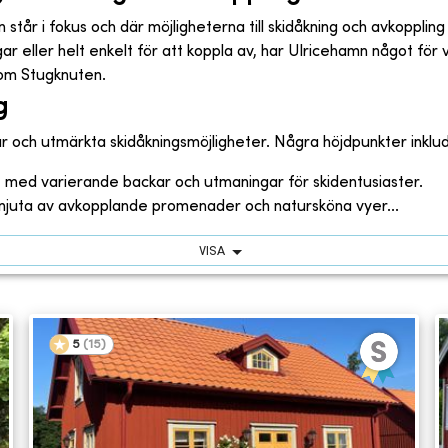
n står i fokus och där möjligheterna till skidåkning och avkoppl
 eller helt enkelt för att koppla av, har Ulricehamn något för v
nom Stugknuten.
g
r och utmärkta skidåkningsmöjligheter. Några höjdpunkter inklu
 med varierande backar och utmaningar för skidentusiaster.
n njuta av avkopplande promenader och natursköna vyer...
VISA
5
(
15
)