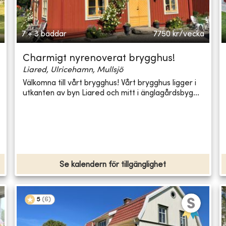
7 + 3 bäddar
7750
kr/vecka
Charmigt nyrenoverat brygghus!
Liared, Ulricehamn, Mullsjö
Välkomna till vårt brygghus! Vårt brygghus ligger i
utkanten av byn Liared och mitt i änglagårdsbyg...
Se kalendern för tillgänglighet
5
(
6
)