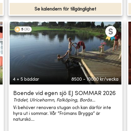
Se kalendern för tillgänglighet
5
(
8
)
4 + 5 bäddar
8500 - 10000
kr/vecka
Boende vid egen sjö EJ SOMMAR 2026
Trädet, Ulricehamn, Falköping, Borås...
Vi behöver renovera stugan och kan därför inte
hyra ut i sommar. Vår ”Frömans Brygga” är
naturskö...