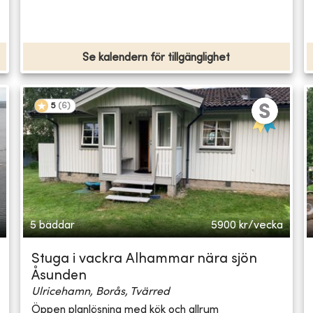
Se kalendern för tillgänglighet
5
(
6
)
5 bäddar
5900
kr/vecka
Stuga i vackra Alhammar nära sjön
Åsunden
Ulricehamn, Borås, Tvärred
Öppen planlösning med kök och allrum