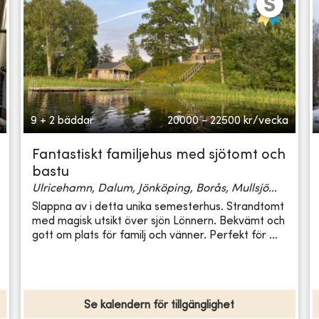
9 + 2 bäddar
20000 - 22500
kr/vecka
Fantastiskt familjehus med sjötomt och
bastu
Ulricehamn, Dalum, Jönköping, Borås, Mullsjö...
Slappna av i detta unika semesterhus. Strandtomt
med magisk utsikt över sjön Lönnern. Bekvämt och
gott om plats för familj och vänner. Perfekt för ...
Se kalendern för tillgänglighet