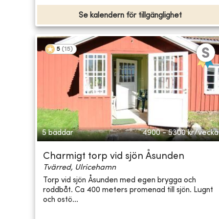
Se kalendern för tillgänglighet
5
(
15
)
5 bäddar
4900 - 5300
kr/vecka
Charmigt torp vid sjön Åsunden
Tvärred, Ulricehamn
Torp vid sjön Åsunden med egen brygga och
roddbåt. Ca 400 meters promenad till sjön. Lugnt
och ostö...