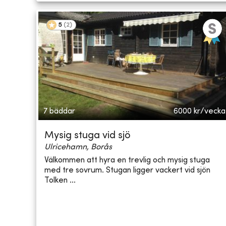
5
(
2
)
7 bäddar
6000
kr/vecka
Mysig stuga vid sjö
Ulricehamn, Borås
Välkommen att hyra en trevlig och mysig stuga
med tre sovrum. Stugan ligger vackert vid sjön
Tolken ...