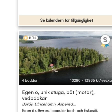
Se kalendern för tillgänglighet
5
(
8
)
4 bäddar
10290 - 13965
kr/vecka
Egen ö, unik stuga, båt (motor),
vedbadkar
Borås, Ulricehamn, Äspered...
Egen ö uthyres, i populär bad- och fiskesjö.