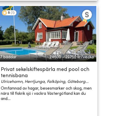
5
(
1
)
7 bäddar
24600 - 29750
kr/vecka
Privat sekelskiftespärla med pool och
tennisbana
Ulricehamn, Herrljunga, Falköping, Göteborg...
Omfamnad av hagar, besesmarker och skog, men
nära till fiskrik sjö i vackra Västergötland kan du
and...