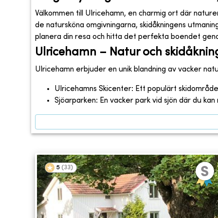
Välkommen till Ulricehamn, en charmig ort där nature
de natursköna omgivningarna, skidåkningens utmaningar
planera din resa och hitta det perfekta boendet ge
Ulricehamn – Natur och skidåknin
Ulricehamn erbjuder en unik blandning av vacker natu
Ulricehamns Skicenter: Ett populärt skidområde
Sjöarparken: En vacker park vid sjön där du ka
5
(
33
)