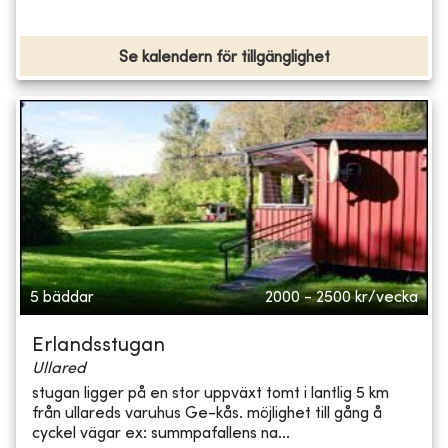
Se kalendern för tillgänglighet
5 bäddar
2000 - 2500
kr/vecka
Erlandsstugan
Ullared
stugan ligger på en stor uppväxt tomt i lantlig 5 km
från ullareds varuhus Ge-kås. möjlighet till gång å
cyckel vägar ex: summpafallens na...