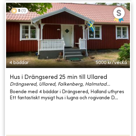
5
(
1
)
4 bäddar
5000
kr/vecka
Hus i Drängsered 25 min till Ullared
Drängsered, Ullared, Falkenberg, Halmstad...
Boende med 4 bäddar i Drängsered, Halland uthyres
Ett fantastiskt mysigt hus i lugna och rogivande D...