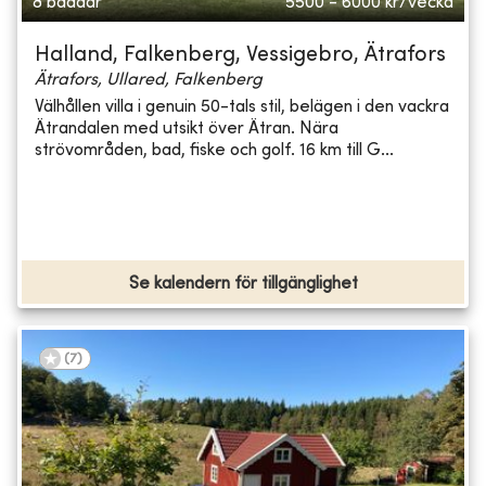
8 bäddar
5500 - 6000
kr/vecka
Halland, Falkenberg, Vessigebro, Ätrafors
Ätrafors, Ullared, Falkenberg
Välhållen villa i genuin 50-tals stil, belägen i den vackra
Ätrandalen med utsikt över Ätran. Nära
strövområden, bad, fiske och golf. 16 km till G...
Se kalendern för tillgänglighet
(
7
)