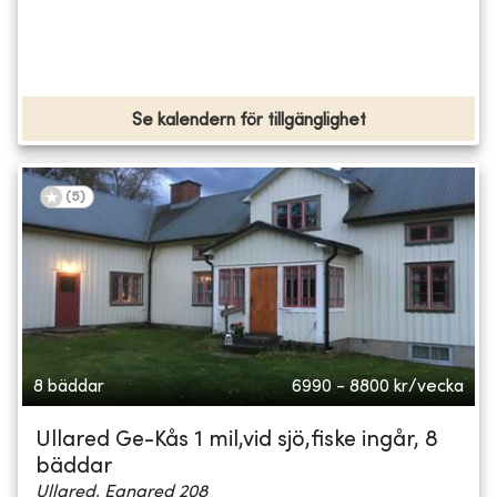
Se kalendern för tillgänglighet
(
5
)
8 bäddar
6990 - 8800
kr/vecka
Ullared Ge-Kås 1 mil,vid sjö,fiske ingår, 8
bäddar
Ullared, Egnared 208