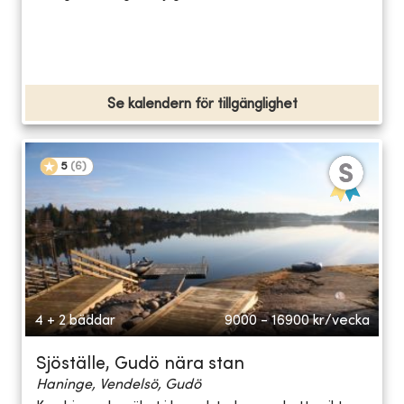
Se kalendern för tillgänglighet
5
(
6
)
4 + 2 bäddar
9000 - 16900
kr/vecka
Sjöställe, Gudö nära stan
Haninge, Vendelsö, Gudö