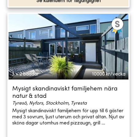
Se kalendern för tillgänglighet
3 + 2 bäddar
10000
kr/vecka
Mysigt skandinaviskt familjehem nära
natur & stad
Tyresö, Nyfors, Stockholm, Tyresta
Mysigt skandinaviskt familjehem för upp till 6 gäster
med 3 sovrum, ljust uterum och privat altan. Njut av
sköna dagar utomhus med pizzaugn, grill ...