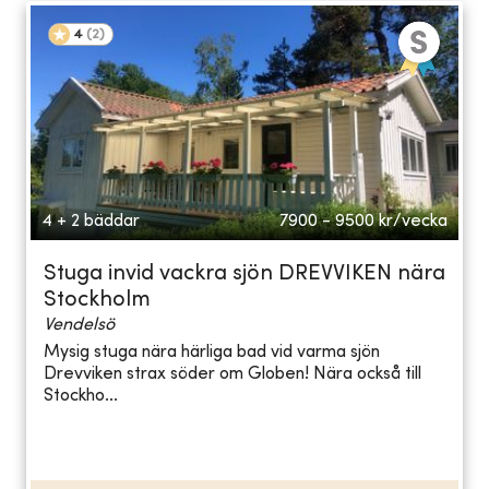
4
(
2
)
4 + 2 bäddar
7900 - 9500
kr/vecka
Stuga invid vackra sjön DREVVIKEN nära
Stockholm
Vendelsö
Mysig stuga nära härliga bad vid varma sjön
Drevviken strax söder om Globen! Nära också till
Stockho...