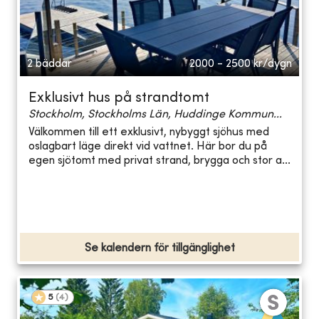
2 bäddar
2000 - 2500
kr/dygn
Exklusivt hus på strandtomt
Stockholm, Stockholms Län, Huddinge Kommun...
Välkommen till ett exklusivt, nybyggt sjöhus med
oslagbart läge direkt vid vattnet. Här bor du på
egen sjötomt med privat strand, brygga och stor a...
Se kalendern för tillgänglighet
5
(
4
)