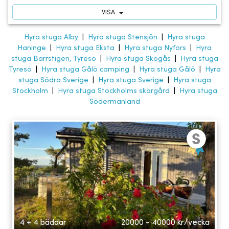
VISA
Hyra stuga Alby
|
Hyra stuga Stensjön
|
Hyra stuga
Haninge
|
Hyra stuga Eksta
|
Hyra stuga Nyfors
|
Hyra
stuga Barrstigen, Tyresö
|
Hyra stuga Skogås
|
Hyra stuga
Tyresö
|
Hyra stuga Gålö camping
|
Hyra stuga Gålö
|
Hyra
stuga Södra Sverige
|
Hyra stuga Sverige
|
Hyra stuga
Stockholm
|
Hyra stuga Stockholms skärgård
|
Hyra stuga
Södermanland
4 + 4 bäddar
20000 - 40000
kr/vecka