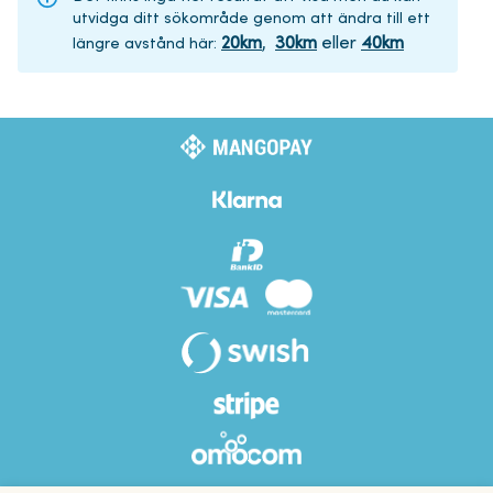
utvidga ditt sökområde genom att ändra till ett
20
km
,
30
km
eller
40
km
längre avstånd här
: