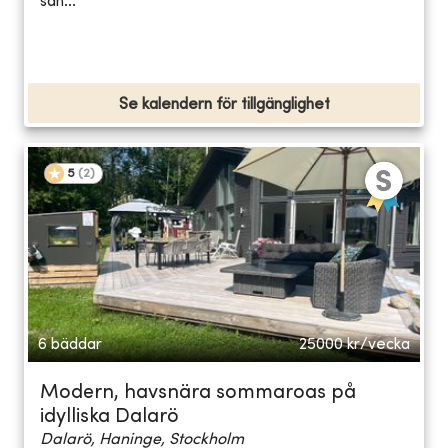
sän...
Se kalendern för tillgänglighet
5
(
2
)
6 bäddar
25000
kr/vecka
Modern, havsnära sommaroas på
idylliska Dalarö
Dalarö, Haninge, Stockholm