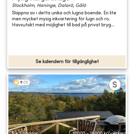
Stockholm, Haninge, Dalarö, Gålö
Slappna av i detta unika och lugna boende. En lite
men mycket mysig inkvartering för lugn och ro.
Havsutsikt med möjlighet till bad på privat bryg...
Se kalendern för tillgänglighet
5
(
1
)
5 + 2 bäddar
10000 - 16000
kr/vecka