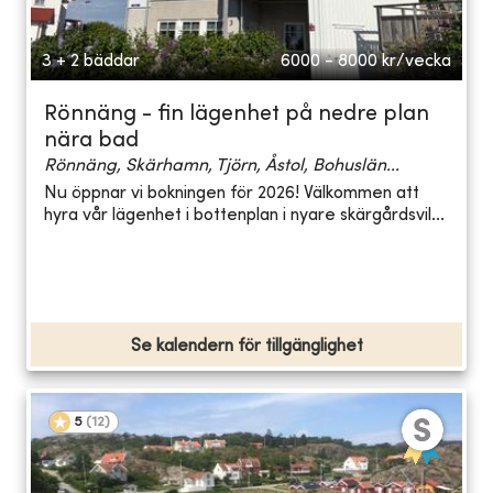
3 + 2 bäddar
6000 - 8000
kr/vecka
Rönnäng - fin lägenhet på nedre plan
nära bad
Rönnäng, Skärhamn, Tjörn, Åstol, Bohuslän...
Nu öppnar vi bokningen för 2026! Välkommen att
hyra vår lägenhet i bottenplan i nyare skärgårdsvil...
Se kalendern för tillgänglighet
5
(
12
)