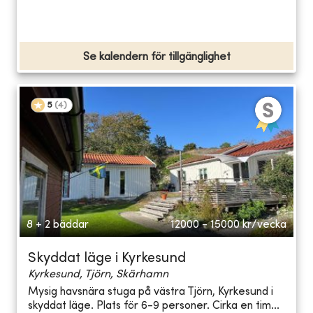
Se kalendern för tillgänglighet
5
(
4
)
8 + 2 bäddar
12000 - 15000
kr/vecka
Skyddat läge i Kyrkesund
Kyrkesund, Tjörn, Skärhamn
Mysig havsnära stuga på västra Tjörn, Kyrkesund i
skyddat läge. Plats för 6-9 personer. Cirka en tim...