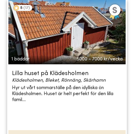
5
(
17
)
1 bäddar
5000 - 7000
kr/vecka
Lilla huset på Klädesholmen
Klädesholmen, Bleket, Rönnäng, Skärhamn
Hyr ut vårt sommarställe på den idylliska ön
Klädesholmen. Huset är helt perfekt för den lilla
famil...