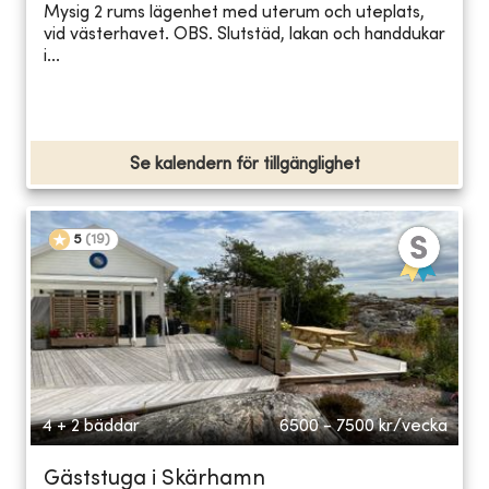
Mysig 2 rums lägenhet med uterum och uteplats,
vid västerhavet. OBS. Slutstäd, lakan och handdukar
i...
Se kalendern för tillgänglighet
5
(
19
)
4 + 2 bäddar
6500 - 7500
kr/vecka
Gäststuga i Skärhamn