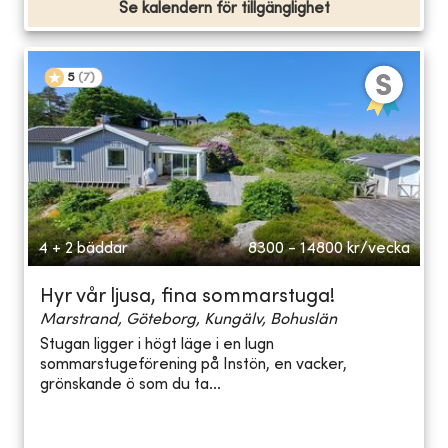
Se kalendern för tillgänglighet
5
(
7
)
4 + 2 bäddar
8300 - 14800
kr/vecka
Hyr vår ljusa, fina sommarstuga!
Marstrand, Göteborg, Kungälv, Bohuslän
Stugan ligger i högt läge i en lugn
sommarstugeförening på Instön, en vacker,
grönskande ö som du ta...