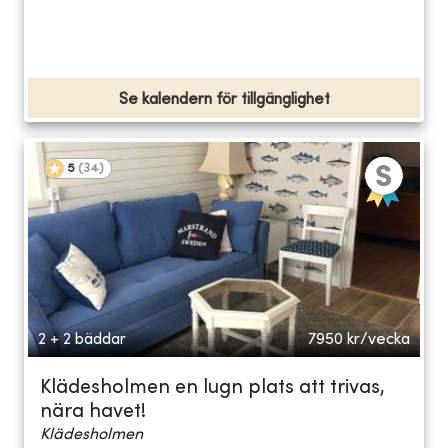
Se kalendern för tillgänglighet
5
(
34
)
2 + 2 bäddar
7950
kr/vecka
Klädesholmen en lugn plats att trivas,
nära havet!
Klädesholmen