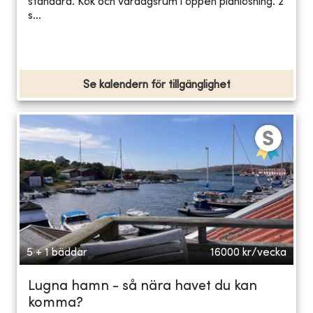
standard. Kök och vardagsrum i öppen planlösning. 2
s...
Se kalendern för tillgänglighet
5 + 1 bäddar
16000
kr/vecka
Lugna hamn - så nära havet du kan
komma?