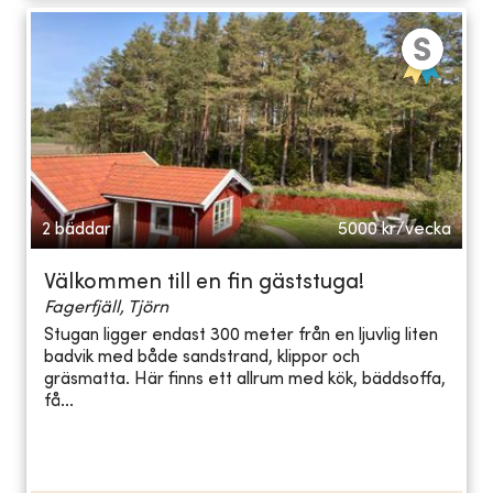
2 bäddar
5000
kr/vecka
Välkommen till en fin gäststuga!
Fagerfjäll, Tjörn
Stugan ligger endast 300 meter från en ljuvlig liten
badvik med både sandstrand, klippor och
gräsmatta. Här finns ett allrum med kök, bäddsoffa,
få...