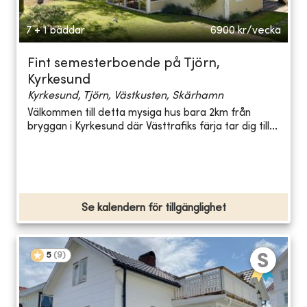
7 + 1 bäddar
6900
kr/vecka
Fint semesterboende på Tjörn,
Kyrkesund
Kyrkesund, Tjörn, Västkusten, Skärhamn
Välkommen till detta mysiga hus bara 2km från
bryggan i Kyrkesund där Västtrafiks färja tar dig till...
Se kalendern för tillgänglighet
5
(
9
)