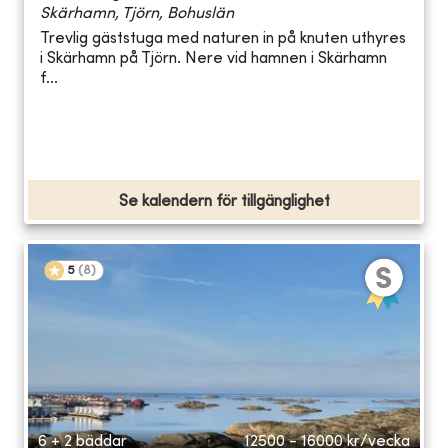
Skärhamn, Tjörn, Bohuslän
Trevlig gäststuga med naturen in på knuten uthyres
i Skärhamn på Tjörn. Nere vid hamnen i Skärhamn
f...
Se kalendern för tillgänglighet
5
(
8
)
6 + 2 bäddar
12500 - 16000
kr/vecka