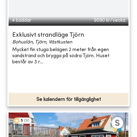
4 bäddar
9090
kr/vecka
Exklusivt strandläge Tjörn
Bohuslän, Tjörn, Västkusten
Mycket fin stuga belägen 2 meter från egen
sandstrand och brygga på södra Tjörn. Huset
består av 3 r...
Se kalendern för tillgänglighet
5
(
9
)