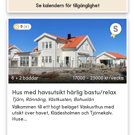
Se kalendern för tillgänglighet
5
(
4
)
6 + 2 bäddar
17000 - 23000
kr/vecka
Hus med havsutsikt härlig bastu/relax
Tjörn, Rönnäng, Västkusten, Bohuslän
Välkommen till ett högt beläget Väskusthus med
utsikt över havet, Klädesholmen och Tjörnekalv.
Huse...