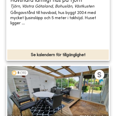
Havsnära lantligt hus på Tjörn
Tjörn, Västra Götaland, Bohuslän, Västkusten
Gångavstånd till havsbad, hus byggt 2004 med
mycket ljusinsläpp och 5 meter i takhöjd. Huset
ligger ...
Se kalendern för tillgänglighet
5
(
15
)