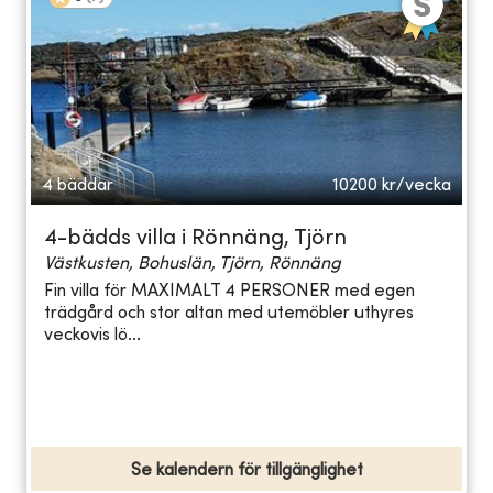
4 bäddar
10200
kr/vecka
4-bädds villa i Rönnäng, Tjörn
Västkusten, Bohuslän, Tjörn, Rönnäng
Fin villa för MAXIMALT 4 PERSONER med egen
trädgård och stor altan med utemöbler uthyres
veckovis lö...
Se kalendern för tillgänglighet