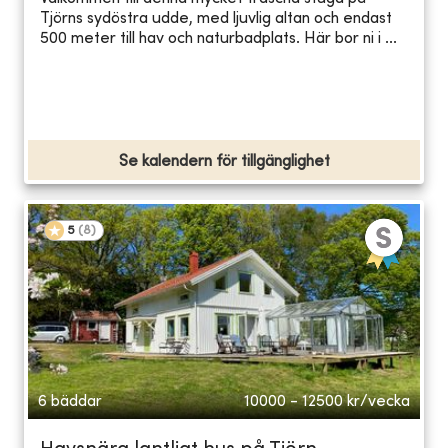
Tjörns sydöstra udde, med ljuvlig altan och endast
500 meter till hav och naturbadplats. Här bor ni i ...
Se kalendern för tillgänglighet
5
(
8
)
6 bäddar
10000 - 12500
kr/vecka