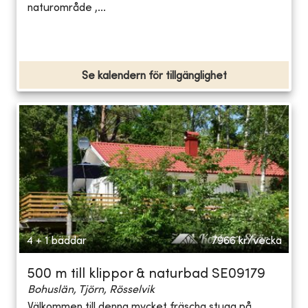
naturområde ,...
Se kalendern för tillgänglighet
4 + 1 bäddar
7966
kr/vecka
500 m till klippor & naturbad SE09179
Bohuslän, Tjörn, Rösselvik
Välkommen till denna mycket fräscha stuga på