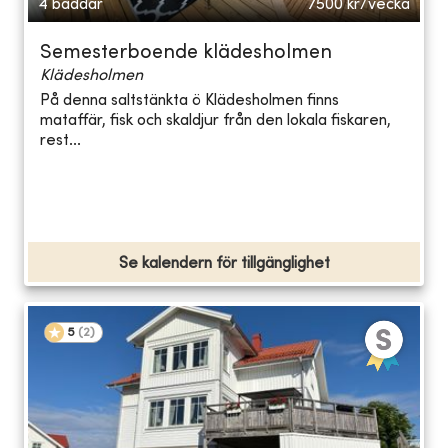
4 bäddar
7500
kr/vecka
Semesterboende klädesholmen
Klädesholmen
På denna saltstänkta ö Klädesholmen finns
mataffär, fisk och skaldjur från den lokala fiskaren,
rest...
Se kalendern för tillgänglighet
5
(
2
)