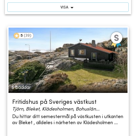
VISA
5
(
39
)
6 bäddar
Fritidshus på Sveriges västkust
Tjörn, Bleket, Klädesholmen, Bohuslän...
Du hittar ditt semestermål på västkusten i utkanten
av Bleket , alldeles i närheten av Klädesholmen ...