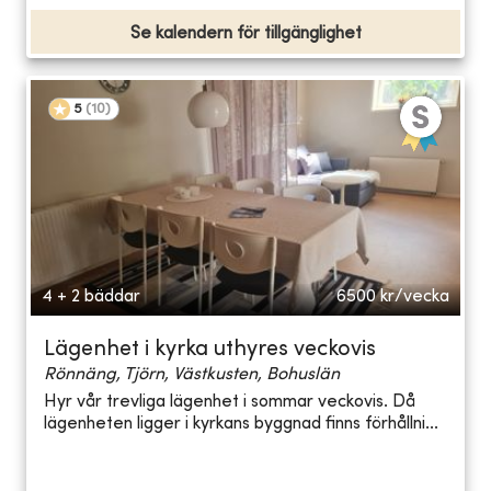
Se kalendern för tillgänglighet
5
(
10
)
4 + 2 bäddar
6500
kr/vecka
Lägenhet i kyrka uthyres veckovis
Rönnäng, Tjörn, Västkusten, Bohuslän
Hyr vår trevliga lägenhet i sommar veckovis. Då
lägenheten ligger i kyrkans byggnad finns förhållni...