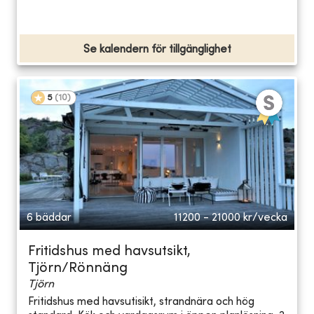
Se kalendern för tillgänglighet
5
(
10
)
6 bäddar
11200 - 21000
kr/vecka
Fritidshus med havsutsikt,
Tjörn/Rönnäng
Tjörn
Fritidshus med havsutisikt, strandnära och hög