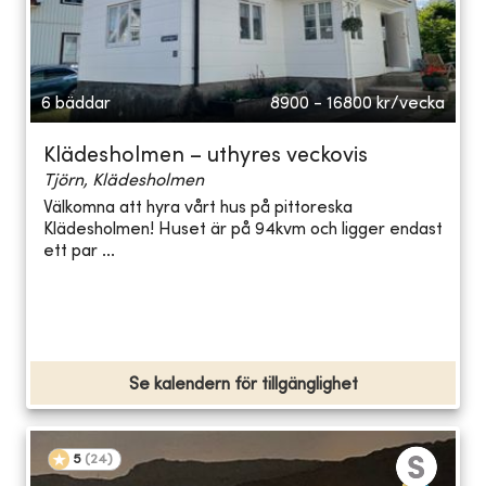
6 bäddar
8900 - 16800
kr/vecka
Klädesholmen – uthyres veckovis
Tjörn, Klädesholmen
Välkomna att hyra vårt hus på pittoreska
Klädesholmen! Huset är på 94kvm och ligger endast
ett par ...
Se kalendern för tillgänglighet
5
(
24
)