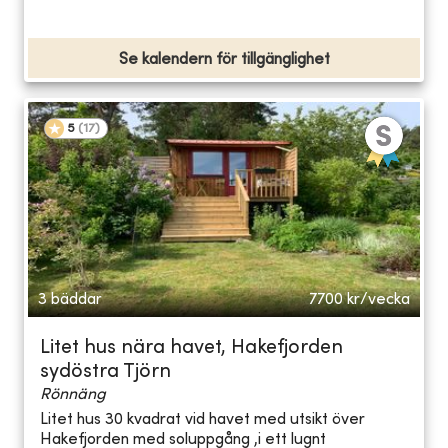
Se kalendern för tillgänglighet
5
(
17
)
3 bäddar
7700
kr/vecka
Litet hus nära havet, Hakefjorden
sydöstra Tjörn
Rönnäng
Litet hus 30 kvadrat vid havet med utsikt över
Hakefjorden med soluppgång ,i ett lugnt