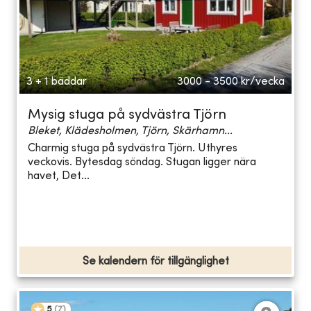
3 + 1 bäddar
3000 - 3500
kr/vecka
Mysig stuga på sydvästra Tjörn
Bleket, Klädesholmen, Tjörn, Skärhamn...
Charmig stuga på sydvästra Tjörn. Uthyres
veckovis. Bytesdag söndag. Stugan ligger nära
havet, Det...
Se kalendern för tillgänglighet
5
(
7
)