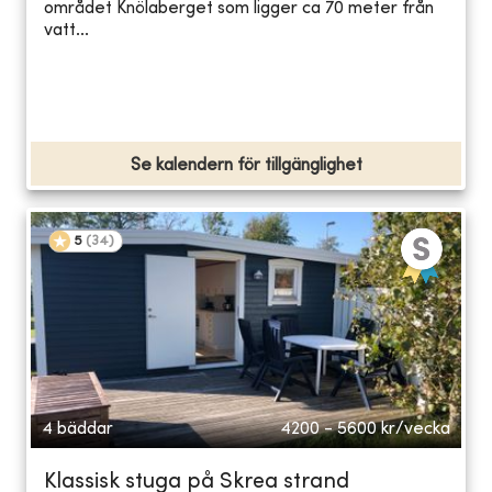
området Knölaberget som ligger ca 70 meter från
vatt...
Se kalendern för tillgänglighet
5
(
34
)
4 bäddar
4200 - 5600
kr/vecka
Klassisk stuga på Skrea strand