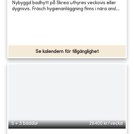
Nybyggd badhytt på Skrea uthyres veckovis eller
dygnsvis. Fräsch hygienanläggning finns i nära ansl...
Se kalendern för tillgänglighet
5 + 3 bäddar
29400
kr/vecka