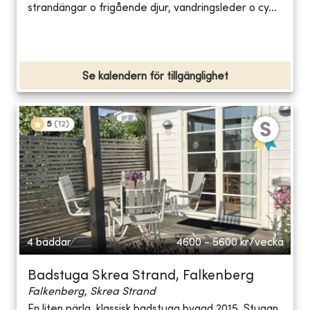
strandängar o frigående djur, vandringsleder o cy...
Se kalendern för tillgänglighet
5
(
12
)
4 bäddar
4600 - 5600
kr/vecka
Badstuga Skrea Strand, Falkenberg
Falkenberg, Skrea Strand
En liten pärla, klassisk badstuga byggd 2015. Stugan