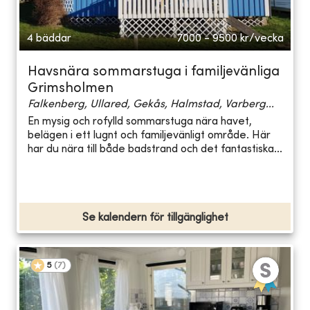
4 bäddar
7000 - 9500
kr/vecka
Havsnära sommarstuga i familjevänliga
Grimsholmen
Falkenberg, Ullared, Gekås, Halmstad, Varberg...
En mysig och rofylld sommarstuga nära havet,
belägen i ett lugnt och familjevänligt område. Här
har du nära till både badstrand och det fantastiska...
Se kalendern för tillgänglighet
5
(
7
)