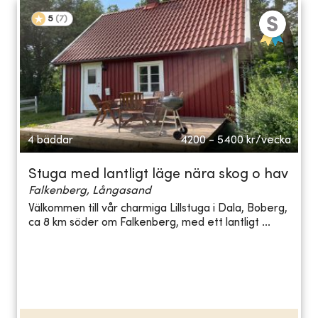
5
(
7
)
4 bäddar
4200 - 5400
kr/vecka
Stuga med lantligt läge nära skog o hav
Falkenberg, Långasand
Välkommen till vår charmiga Lillstuga i Dala, Boberg,
ca 8 km söder om Falkenberg, med ett lantligt ...