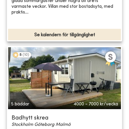
glada sommargäster under några av årets
varmaste veckor. Villan med stor bostadsyta, med
praktis...
Se kalendern för tillgänglighet
5
(
10
)
5 bäddar
4000 - 7000
kr/vecka
Badhytt skrea
Stockholm Göteborg Malmö