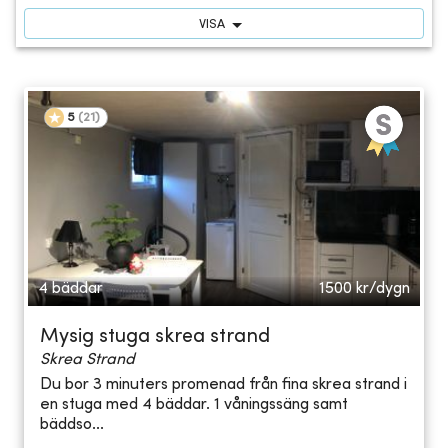
VISA
5
(
21
)
4 bäddar
1500
kr/dygn
Mysig stuga skrea strand
Skrea Strand
Du bor 3 minuters promenad från fina skrea strand i
en stuga med 4 bäddar. 1 våningssäng samt
bäddso...