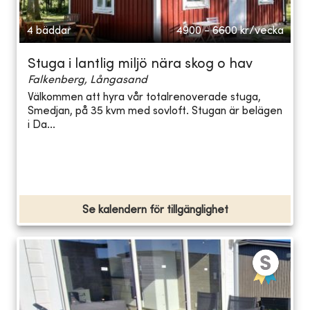
4 bäddar
4900 - 6600
kr/vecka
Stuga i lantlig miljö nära skog o hav
Falkenberg, Långasand
Välkommen att hyra vår totalrenoverade stuga,
Smedjan, på 35 kvm med sovloft. Stugan är belägen
i Da...
Se kalendern för tillgänglighet