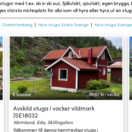
tugor med t.ex. ski in ski out, fjällutsikt, sjöutsikt, egen brygga
 största mötesplats för alla som vill hyra eller hyra ut en stug
 Charlottenberg
|
Hyra stuga Södra Sverige
|
Hyra stuga Sverige
6 bäddar
4667
kr/vecka
Avskild stuga i vacker vildmark
|SE18032
Värmland, Eda, Skillingsfors
Välkommen till denna hemtrevliga stuga i