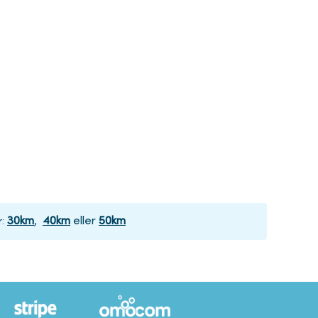
30
km
,
40
km
eller
50
km
r
: