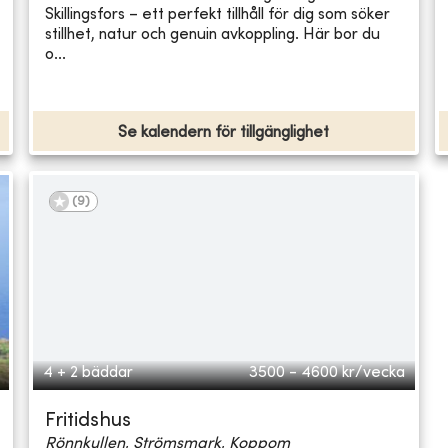
Skillingsfors – ett perfekt tillhåll för dig som söker
stillhet, natur och genuin avkoppling. Här bor du
o...
Se kalendern för tillgänglighet
(
9
)
4 + 2 bäddar
3500 - 4600
kr/vecka
Fritidshus
Rönnkullen, Strömsmark, Koppom