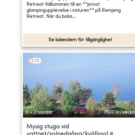
Retreat Välkommen till en **privat
glampingupplevelse i naturen** på Remjeng
Retreat. När du boka...
Se kalendern för tillgänglighet
(
1
)
6 + 2 bäddar
7500
kr/vecka
Mysig stuga vid
vattnet/solnedgång/kvällssol ¤