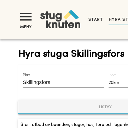
START
HYRA S
MENY
Hyra stuga Skillingsfors
Plats
Inom
20km
LISTVY
Stort utbud av boenden, stugor, hus, torp och lägenhe