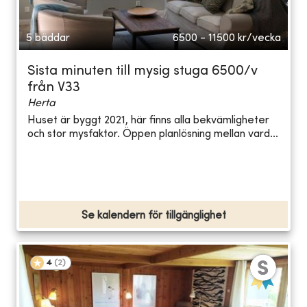
5 bäddar
6500 - 11500
kr/vecka
Sista minuten till mysig stuga 6500/v
från V33
Herta
Huset är byggt 2021, här finns alla bekvämligheter
och stor mysfaktor. Öppen planlösning mellan vard...
Se kalendern för tillgänglighet
4
(
2
)