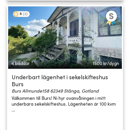
5
(
2
)
4 bäddar
1500
kr/dygn
Underbart lägenhet i sekelskifteshus
Burs
Burs Allmunde158 62349 Stånga, Gotland
Välkommen till Burs! Ni hyr ovanvåningen i mitt
underbara sekelskifteshus. Lägenheten är 100 kvm
...