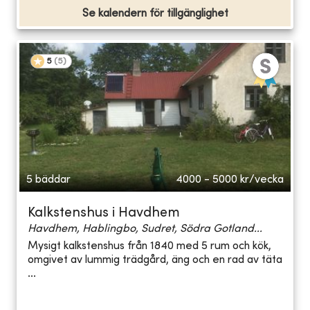
Se kalendern för tillgänglighet
5
(
5
)
5 bäddar
4000 - 5000
kr/vecka
Kalkstenshus i Havdhem
Havdhem, Hablingbo, Sudret, Södra Gotland...
Mysigt kalkstenshus från 1840 med 5 rum och kök,
omgivet av lummig trädgård, äng och en rad av täta
...