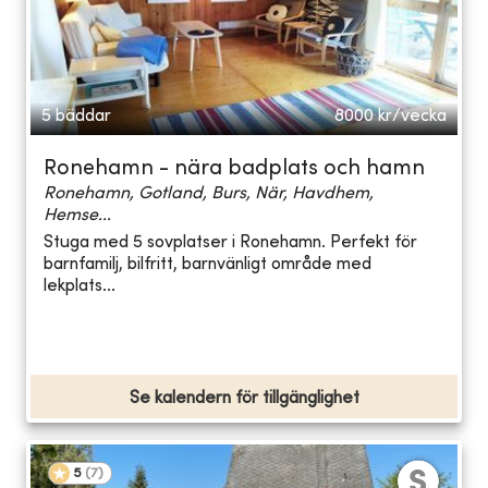
5 bäddar
8000
kr/vecka
Ronehamn - nära badplats och hamn
Ronehamn, Gotland, Burs, När, Havdhem,
Hemse...
Stuga med 5 sovplatser i Ronehamn. Perfekt för
barnfamilj, bilfritt, barnvänligt område med
lekplats...
Se kalendern för tillgänglighet
5
(
7
)