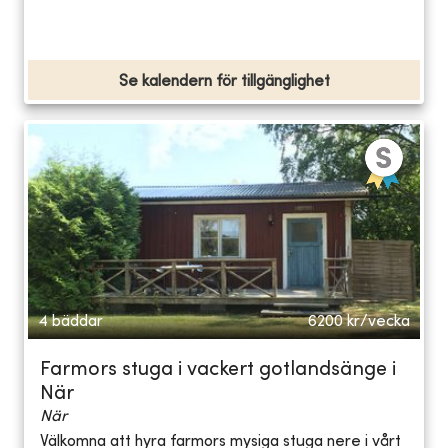
Se kalendern för tillgänglighet
4 bäddar
6200
kr/vecka
Farmors stuga i vackert gotlandsänge i
När
När
Välkomna att hyra farmors mysiga stuga nere i vårt