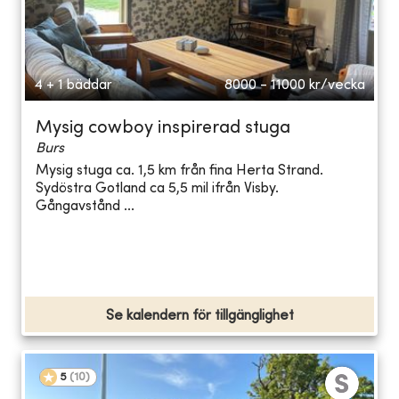
4 + 1 bäddar
8000 - 11000
kr/vecka
Mysig cowboy inspirerad stuga
Burs
Mysig stuga ca. 1,5 km från fina Herta Strand.
Sydöstra Gotland ca 5,5 mil ifrån Visby.
Gångavstånd ...
Se kalendern för tillgänglighet
5
(
10
)