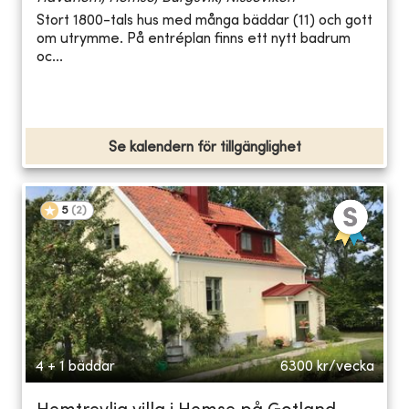
Stort 1800-tals hus med många bäddar (11) och gott
om utrymme. På entréplan finns ett nytt badrum
oc...
Se kalendern för tillgänglighet
5
(
2
)
4 + 1 bäddar
6300
kr/vecka