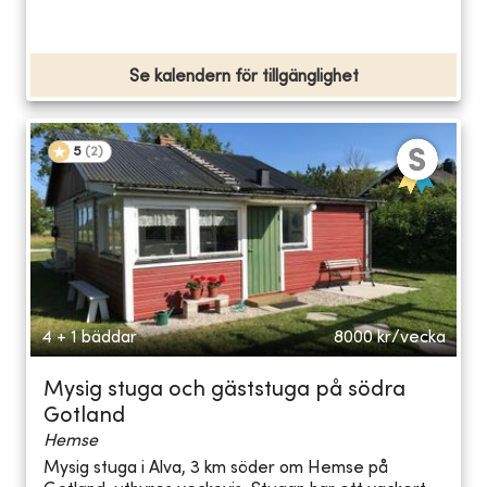
Se kalendern för tillgänglighet
5
(
2
)
4 + 1 bäddar
8000
kr/vecka
Mysig stuga och gäststuga på södra
Gotland
Hemse
Mysig stuga i Alva, 3 km söder om Hemse på