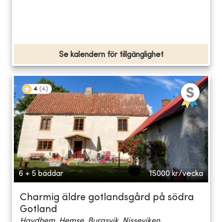
Se kalendern för tillgänglighet
4
(
4
)
6 + 5 bäddar
15000
kr/vecka
Charmig äldre gotlandsgård på södra
Gotland
Havdhem, Hemse, Burgsvik, Nisseviken