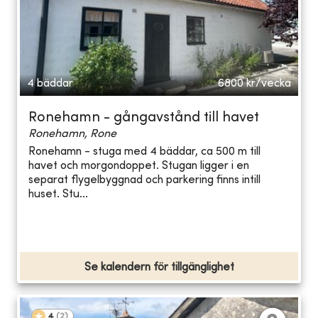
4 bäddar
6800
kr/vecka
Ronehamn - gångavstånd till havet
Ronehamn, Rone
Ronehamn - stuga med 4 bäddar, ca 500 m till
havet och morgondoppet. Stugan ligger i en
separat flygelbyggnad och parkering finns intill
huset. Stu...
Se kalendern för tillgänglighet
4
(
2
)