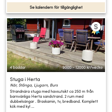
Se kalendern för tillgänglighet
4 bäddar
9000 - 12000
kr/vecka
Stuga i Herta
När, Stånga, Ljugarn, Burs
Strandnära stuga med havsutsikt ca 250 m från
barnvänliga Herta sandstrand. 2 rum med
dubbelsängar . Braskamin, tv, bredband. Komplett
kök med kyl ...