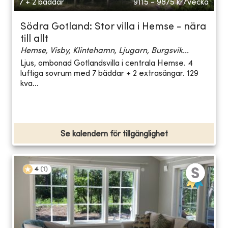
7 + 2 bäddar
9115 - 9875
kr/vecka
Södra Gotland: Stor villa i Hemse - nära
till allt
Hemse, Visby, Klintehamn, Ljugarn, Burgsvik...
Ljus, ombonad Gotlandsvilla i centrala Hemse. 4
luftiga sovrum med 7 bäddar + 2 extrasängar. 129
kva...
Se kalendern för tillgänglighet
4
(
1
)