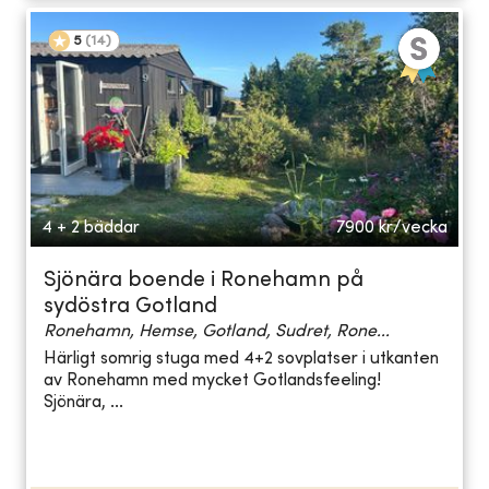
5
(
14
)
4 + 2 bäddar
7900
kr/vecka
Sjönära boende i Ronehamn på
sydöstra Gotland
Ronehamn, Hemse, Gotland, Sudret, Rone...
Härligt somrig stuga med 4+2 sovplatser i utkanten
av Ronehamn med mycket Gotlandsfeeling!
Sjönära, ...