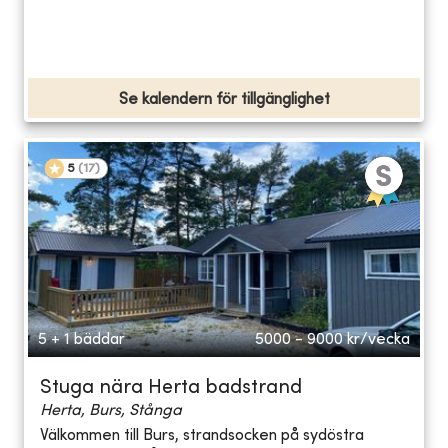
Se kalendern för tillgänglighet
5
(
17
)
5 + 1 bäddar
5000 - 9000
kr/vecka
Stuga nära Herta badstrand
Herta, Burs, Stånga
Välkommen till Burs, strandsocken på sydöstra