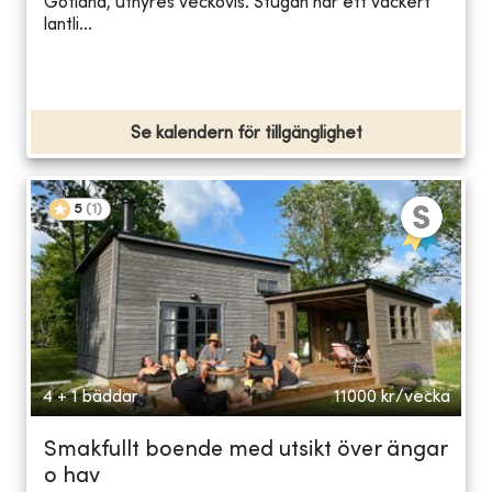
Gotland, uthyres veckovis. Stugan har ett vackert
lantli...
Se kalendern för tillgänglighet
5
(
1
)
4 + 1 bäddar
11000
kr/vecka
Smakfullt boende med utsikt över ängar
o hav