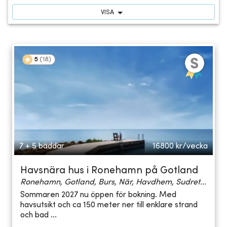
VISA
5
(
18
)
7 + 5 bäddar
16800
kr/vecka
Havsnära hus i Ronehamn på Gotland
Ronehamn, Gotland, Burs, När, Havdhem, Sudret...
Sommaren 2027 nu öppen för bokning. Med
havsutsikt och ca 150 meter ner till enklare strand
och bad ...