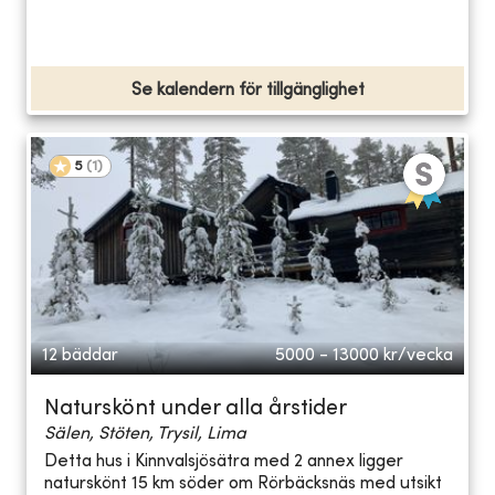
Se kalendern för tillgänglighet
5
(
1
)
12 bäddar
5000 - 13000
kr/vecka
Naturskönt under alla årstider
Sälen, Stöten, Trysil, Lima
Detta hus i Kinnvalsjösätra med 2 annex ligger
naturskönt 15 km söder om Rörbäcksnäs med utsikt