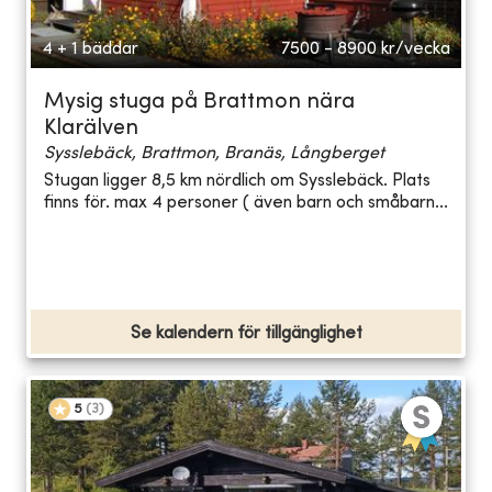
4 + 1 bäddar
7500 - 8900
kr/vecka
Mysig stuga på Brattmon nära
Klarälven
Sysslebäck, Brattmon, Branäs, Långberget
Stugan ligger 8,5 km nördlich om Sysslebäck. Plats
finns för. max 4 personer ( även barn och småbarn...
Se kalendern för tillgänglighet
5
(
3
)