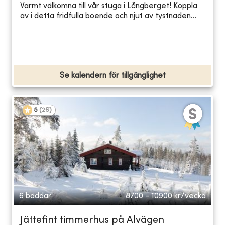
Varmt välkomna till vår stuga i Långberget! Koppla
av i detta fridfulla boende och njut av tystnaden...
Se kalendern för tillgänglighet
5
(
26
)
6 bäddar
8700 - 10900
kr/vecka
Jättefint timmerhus på Alvägen