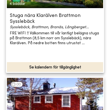
4 bäddar
Stuga nära Klarälven Brattmon
Sysslebäck
Sysslebäck, Brattmon, Branäs, Långberget...
FRE WIFI !! Välkommen till vår lantligt belägna stuga
på Brattmon (8,5 km norr om Sysslebäck), nära
Klarälven. På nedre botten finns utrustat ...
Se kalendern för tillgänglighet
(
2
)