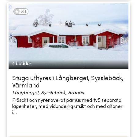
(
8
)
4 bäddar
Stuga uthyres i Långberget, Sysslebäck,
Värmland
Långberget, Sysslebäck, Branäs
Fräscht och nyrenoverat parhus med två separata
lägenheter, med vidunderlig utsikt och med altaner
i...