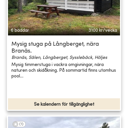
6 bäddar
3100
kr/vecka
Mysig stuga på Långberget, nära
Branäs.
Branäs, Sälen, Långberget, Sysslebäck, Höljes
Mysig timmerstuga i vackra omgivningar, nära
naturen och skidåkning. På sommartid finns utomhus
pool...
Se kalendern för tillgänglighet
(
1
)