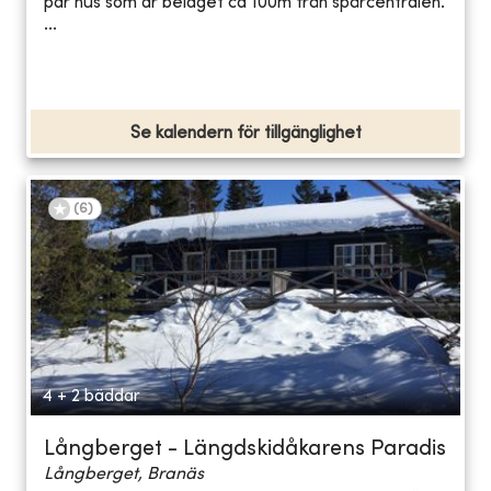
par hus som är beläget ca 100m från spårcentralen.
...
Se kalendern för tillgänglighet
(
6
)
4 + 2 bäddar
Långberget - Längdskidåkarens Paradis
Långberget, Branäs