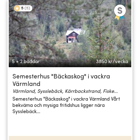
5
(
5
)
5 + 2 bäddar
3850
kr/vecka
Semesterhus "Bäckaskog" i vackra
Värmland
Värmland, Sysslebäck, Kärrbackstrand, Fiske...
Semesterhus "Bäckaskog" i vackra Värmland Vårt
bekväma och mysiga fritidshus ligger nära
Sysslebäck...