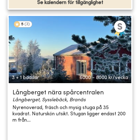
Se kalendern för tillgänglighet
5
(
3
)
3 + 1 bäddar
6000 - 8000
kr/vecka
Långberget nära spårcentralen
Långberget, Sysslebäck, Branäs
Nyrenoverad, fräsch och mysig stuga på 35
kvadrat. Naturskön utsikt. Stugan ligger endast 200
m från...