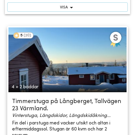
VISA
5
(
20
)
4 + 2 bäddar
Timmerstuga på Långberget, Tallvägen
23 Värmland.
Vinterstuga, Längdskidor, Längdskidåkning...
Fin del i parstuga med vacker utsikt och altan i
eftermiddagssol. Stugan är 60 kvm och har 2