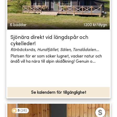
6 bäddar
1200
kr/dygn
Sjönära direkt vid längdspår och
cykelleder!
Rörbäcksnäs, Hundfjället, Sälen, Tandådalen...
Platsen för er som söker lugnet, vacker natur och
ändå vill ha nära till alpin skidåkning! Genuin o...
Se kalendern för tillgänglighet
5
(
26
)