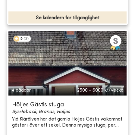
Se kalendern för tillgänglighet
5
(
3
)
4 bäddar
2500 - 6000
kr/vecka
Höljes Gästis stuga
Syssleback, Branas, Holjes
Vid Klärälven har det gamla Höljes Gästis välkomnat
gäster i över ett sekel. Denna mysiga stuga, per...