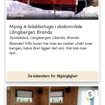
4 bäddar
5090 - 8200
kr/vecka
Mysig 4-bäddsstuga i skidområde
Långberget, Branäs
Sysslebäck, Långberget, Likenäs, Branäs
Boendet Från huset har man en vacker utsikt över
bergen, halva året ligger det snö. Här kan man
njut...
Se kalendern för tillgänglighet