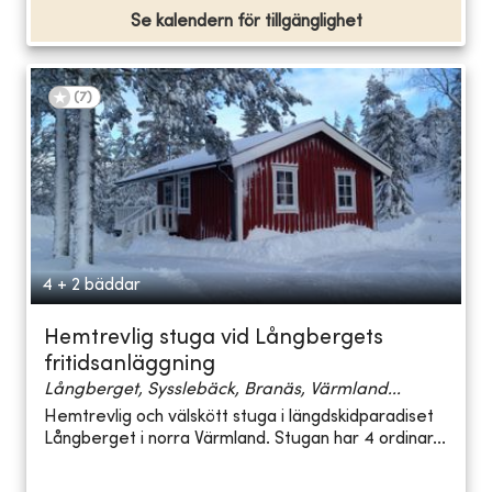
Se kalendern för tillgänglighet
(
7
)
4 + 2 bäddar
Hemtrevlig stuga vid Långbergets
fritidsanläggning
Långberget, Sysslebäck, Branäs, Värmland...
Hemtrevlig och välskött stuga i längdskidparadiset
Långberget i norra Värmland. Stugan har 4 ordinar...