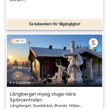
sovrum....
Se kalendern för tillgänglighet
5
(
19
)
4 + 2 bäddar
Långberget mysig stuga nära
Spårcentralen
Långberget, Sysslebäck, Branäs, Höljes...