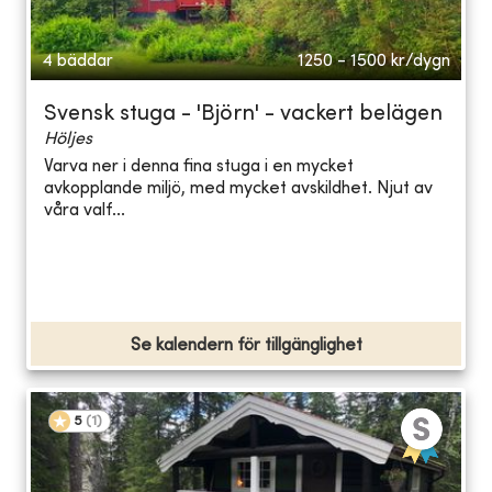
4 bäddar
1250 - 1500
kr/dygn
Svensk stuga - 'Björn' - vackert belägen
Höljes
Varva ner i denna fina stuga i en mycket
avkopplande miljö, med mycket avskildhet. Njut av
våra valf...
Se kalendern för tillgänglighet
5
(
1
)