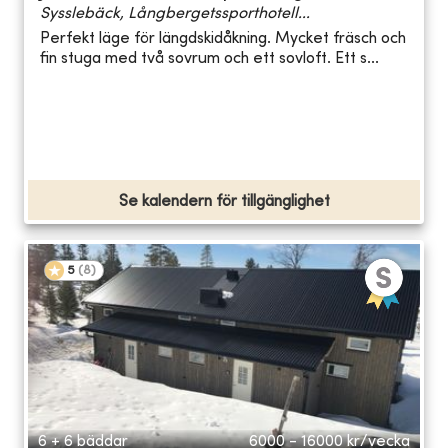
Sysslebäck, Långbergetssporthotell...
Perfekt läge för längdskidåkning. Mycket fräsch och
fin stuga med två sovrum och ett sovloft. Ett s...
Se kalendern för tillgänglighet
5
(
8
)
6 + 6 bäddar
6000 - 16000
kr/vecka