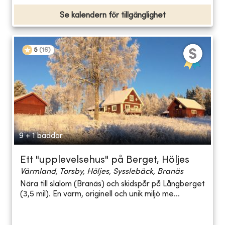
Se kalendern för tillgänglighet
5
(
16
)
9 + 1 bäddar
Ett "upplevelsehus" på Berget, Höljes
Värmland, Torsby, Höljes, Sysslebäck, Branäs
Nära till slalom (Branäs) och skidspår på Långberget
(3,5 mil). En varm, originell och unik miljö me...