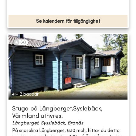
Se kalendern för tillgänglighet
(
4
)
4 + 2 bäddar
Stuga på Långberget,Syslebäck,
Värmland uthyres.
Långberget, Sysslebäck, Branäs
På snösäkra Långberget, 630 möh, hittar du detta