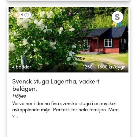
4
(
1
)
4 bäddar
1250 - 1500
kr/dygn
Svensk stuga Lagertha, vackert
belägen.
Höljes
Varva ner i denna fina svenska stuga i en mycket
avkopplande miljö. Perfekt för hela familjen. Med
v...