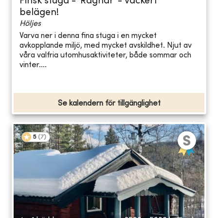
Finsk stuga - 'Ragnar' - vackert
belägen!
Höljes
Varva ner i denna fina stuga i en mycket
avkopplande miljö, med mycket avskildhet. Njut av
våra valfria utomhusaktiviteter, både sommar och
vinter....
Se kalendern för tillgänglighet
5
(
7
)