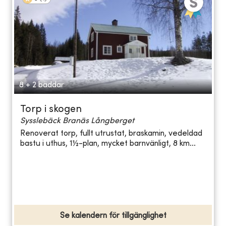
8 + 2 bäddar
Torp i skogen
Sysslebäck Branäs Långberget
Renoverat torp, fullt utrustat, braskamin, vedeldad
bastu i uthus, 1½-plan, mycket barnvänligt, 8 km...
Se kalendern för tillgänglighet