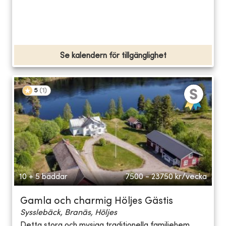
Se kalendern för tillgänglighet
5
(
1
)
10 + 5 bäddar
7500 - 23750
kr/vecka
Gamla och charmig Höljes Gästis
Sysslebäck, Branäs, Höljes
Detta stora och mysiga traditionella familjehem