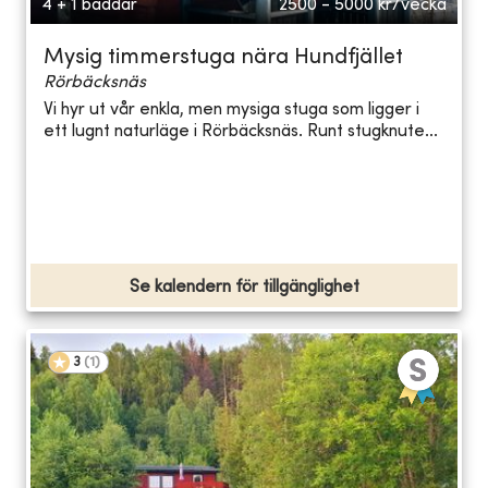
4 + 1 bäddar
2500 - 5000
kr/vecka
Mysig timmerstuga nära Hundfjället
Rörbäcksnäs
Vi hyr ut vår enkla, men mysiga stuga som ligger i
ett lugnt naturläge i Rörbäcksnäs. Runt stugknute...
Se kalendern för tillgänglighet
3
(
1
)