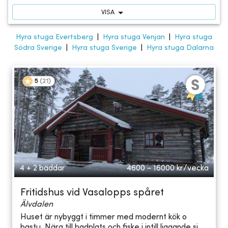
VISA
Hyra stuga Evertsberg
|
Hyra stuga Venjan
|
Hyra stuga
Södra Sverige
|
Hyra stuga Sverige
|
Hyra stuga Dalarna
5
(
21
)
4 + 2 bäddar
4600 - 16000
kr/vecka
Fritidshus vid Vasalopps spåret
Älvdalen
Huset är nybyggt i timmer med modernt kök o
bastu. Nära till badplats och fiske i intill liggande sj...