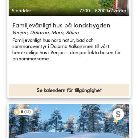
5 bäddar
7700 - 8200
kr/vecka
Familjevänligt hus på landsbygden
Venjan, Dalarna, Mora, Sälen
Familjevänligt hus nära natur, bad och
sommaräventyr i Dalarna Välkommen till vårt
hemtrevliga hus i Venjan – den perfekta basen för
en sommarseme...
Se kalendern för tillgänglighet
5
(
13
)