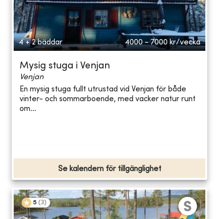
4 + 2 bäddar
4000 - 7000
kr/vecka
Mysig stuga i Venjan
Venjan
En mysig stuga fullt utrustad vid Venjan för både
vinter- och sommarboende, med vacker natur runt
om...
Se kalendern för tillgänglighet
5
(
3
)