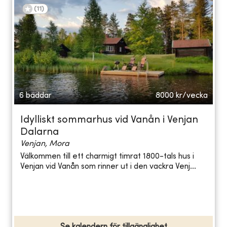
(
11
)
6 bäddar
8000
kr/vecka
Idylliskt sommarhus vid Vanån i Venjan
Dalarna
Venjan, Mora
Välkommen till ett charmigt timrat 1800-tals hus i
Venjan vid Vanån som rinner ut i den vackra Venj...
Se kalendern för tillgänglighet