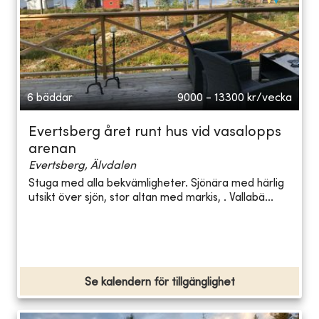
6 bäddar
9000 - 13300
kr/vecka
Evertsberg året runt hus vid vasalopps
arenan
Evertsberg, Älvdalen
Stuga med alla bekvämligheter. Sjönära med härlig
utsikt över sjön, stor altan med markis, . Vallabä...
Se kalendern för tillgänglighet