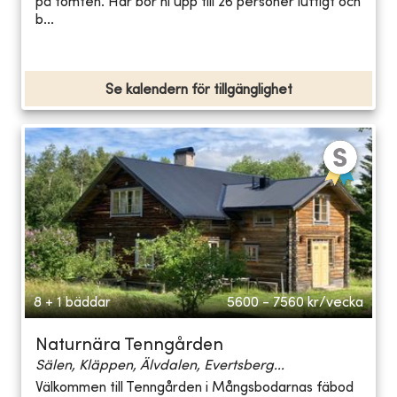
på tomten. Här bor ni upp till 26 personer luftigt och
b...
Se kalendern för tillgänglighet
8 + 1 bäddar
5600 - 7560
kr/vecka
Naturnära Tenngården
Sälen, Kläppen, Älvdalen, Evertsberg...
Välkommen till Tenngården i Mångsbodarnas fäbod