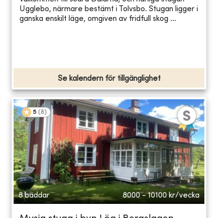
Ugglebo, närmare bestämt i Tolvsbo. Stugan ligger i
ganska enskilt läge, omgiven av fridfull skog ...
Se kalendern för tillgänglighet
5
(
8
)
8 bäddar
8000 - 10100
kr/vecka