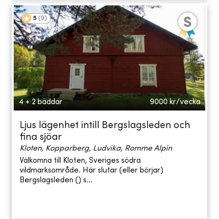
5
(
9
)
4 + 2 bäddar
9000
kr/vecka
Ljus lägenhet intill Bergslagsleden och
fina sjöar
Kloten, Kopparberg, Ludvika, Romme Alpin
Välkomna till Kloten, Sveriges södra
vildmarksområde. Här slutar (eller börjar)
Bergslagsleden () s...