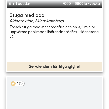
5 + 1 bäddar
7000 - 8900
kr/vecka
Stuga med pool
Riddarhyttan, Skinnskatteberg
Fräsch stuga med stor trädgård och en 4,6 m stor
uppvärmd pool med tillhörande trädäck. Högsäsong
v2...
Se kalendern för tillgänglighet
5
(
1
)