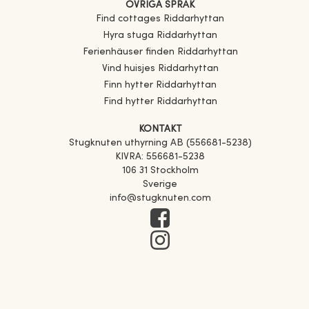
ÖVRIGA SPRÅK
Find cottages
Riddarhyttan
Hyra stuga
Riddarhyttan
Ferienhäuser finden
Riddarhyttan
Vind huisjes
Riddarhyttan
Finn hytter
Riddarhyttan
Find hytter
Riddarhyttan
KONTAKT
Stugknuten uthyrning AB (556681-5238)
KIVRA: 556681-5238
106 31 Stockholm
Sverige
info@stugknuten.com