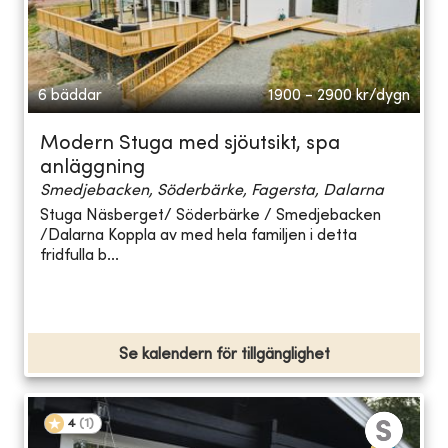
6 bäddar
1900 - 2900
kr/dygn
Modern Stuga med sjöutsikt, spa
anläggning
Smedjebacken, Söderbärke, Fagersta, Dalarna
Stuga Näsberget/ Söderbärke / Smedjebacken
/Dalarna Koppla av med hela familjen i detta
fridfulla b...
Se kalendern för tillgänglighet
4
(
1
)