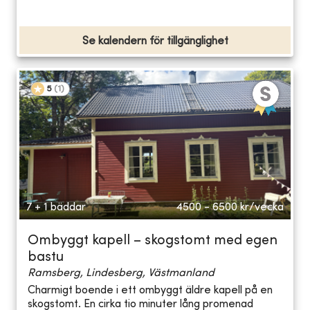
Se kalendern för tillgänglighet
5
(
1
)
7 + 1 bäddar
4500 - 6500
kr/vecka
Ombyggt kapell – skogstomt med egen
bastu
Ramsberg, Lindesberg, Västmanland
Charmigt boende i ett ombyggt äldre kapell på en
skogstomt. En cirka tio minuter lång promenad