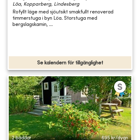
Löa, Kopparberg, Lindesberg
Rofyllt läge med sjöutsikt smakfullt renoverad
timmerstuga i byn Löa. Storstuga med
bergslagskamin, ...
Se kalendern för tillgänglighet
2 bäddar
695
kr/dygn