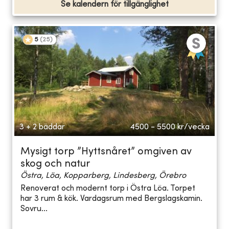
Se kalendern för tillgänglighet
5
(
25
)
3 + 2 bäddar
4500 - 5500
kr/vecka
Mysigt torp ”Hyttsnåret” omgiven av
skog och natur
Östra, Löa, Kopparberg, Lindesberg, Örebro
Renoverat och modernt torp i Östra Löa. Torpet
har 3 rum & kök. Vardagsrum med Bergslagskamin.
Sovru...