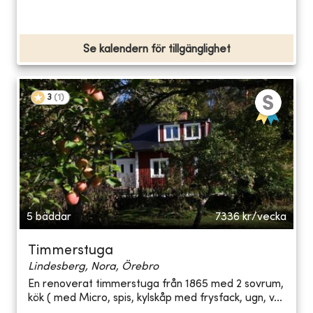
Se kalendern för tillgänglighet
3
(
1
)
5 bäddar
7336
kr/vecka
Timmerstuga
Lindesberg, Nora, Örebro
En renoverat timmerstuga från 1865 med 2 sovrum,
kök ( med Micro, spis, kylskåp med frysfack, ugn, v...