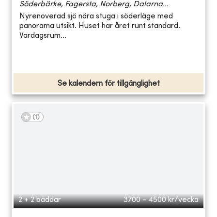
Söderbärke, Fagersta, Norberg, Dalarna...
Nyrenoverad sjö nära stuga i söderläge med
panorama utsikt. Huset har året runt standard.
Vardagsrum...
Se kalendern för tillgänglighet
(
1
)
2 + 2 bäddar
3700 - 4500
kr/vecka