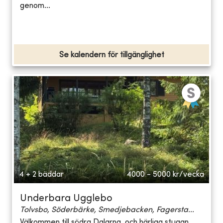
genom...
Se kalendern för tillgänglighet
4 + 2 bäddar
4000 - 5000
kr/vecka
Underbara Ugglebo
Tolvsbo, Söderbärke, Smedjebacken, Fagersta...
Välkommen till södra Dalarna, och härliga stugan