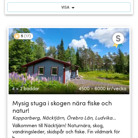
VISA
5
(
17
)
4 + 2 bäddar
4500 - 6000
kr/vecka
Mysig stuga i skogen nära fiske och
natur!
Kopparberg, Näcktjärn, Örebro Län, Ludvika...
Välkommen till Näcktjärn! Naturnära, skog,
vandringsleder, skidspår och fiske. Fin vildmark för