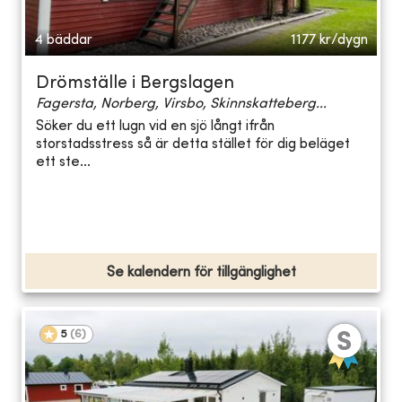
4 bäddar
1177
kr/dygn
Drömställe i Bergslagen
Fagersta, Norberg, Virsbo, Skinnskatteberg...
Söker du ett lugn vid en sjö långt ifrån
storstadsstress så är detta stället för dig beläget
ett ste...
Se kalendern för tillgänglighet
5
(
6
)