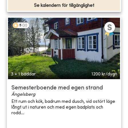
Se kalendern för tillgänglighet
5
(
2
)
3 + 1 bäddar
1200
kr/dygn
Semesterboende med egen strand
Ängelsberg
Ett rum och kök, badrum med dusch, vid ostört läge
långt ut i naturen och med egen badplats och
rodd...