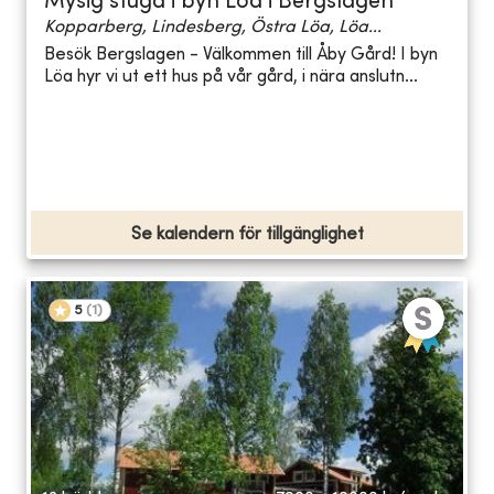
Mysig stuga i byn Löa i Bergslagen
Kopparberg, Lindesberg, Östra Löa, Löa...
Besök Bergslagen - Välkommen till Åby Gård! I byn
Löa hyr vi ut ett hus på vår gård, i nära anslutn...
Se kalendern för tillgänglighet
5
(
1
)