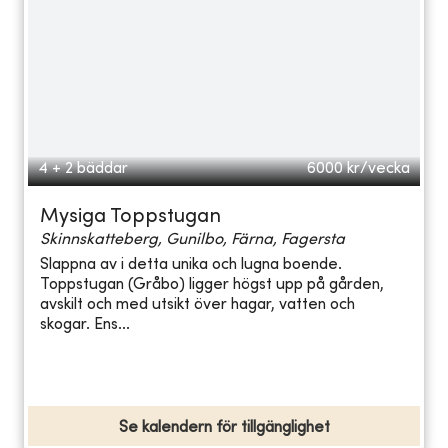
4 + 2 bäddar
6000
kr/vecka
Mysiga Toppstugan
Skinnskatteberg, Gunilbo, Färna, Fagersta
Slappna av i detta unika och lugna boende.
Toppstugan (Gråbo) ligger högst upp på gården,
avskilt och med utsikt över hagar, vatten och
skogar. Ens...
Se kalendern för tillgänglighet