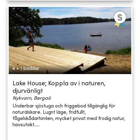
4 + 1 bäddar
Lake House; Koppla av i naturen,
djurvänligt
Nykvarn, Bergaö
Underbar sjöstuga och friggebod tillgänglig för
naturälskare. Lugnt läge, fridfullt,
fågelskådarhimlen, mycket privat med frodig natur,
havsutsikt....