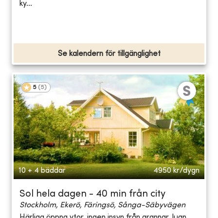
ky...
Se kalendern för tillgänglighet
5
(
5
)
10 + 4 bäddar
4950
kr/dygn
Sol hela dagen - 40 min från city
Stockholm, Ekerö, Färingsö, Sånga-Säbyvägen
Härliga öppna ytor, ingen insyn från grannar, lugn