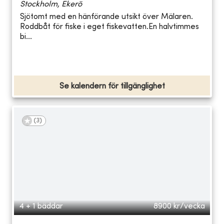
Stockholm, Ekerö
Sjötomt med en hänförande utsikt över Mälaren.
Roddbåt för fiske i eget fiskevatten.En halvtimmes
bi...
Se kalendern för tillgänglighet
(
3
)
4 + 1 bäddar
8900
kr/vecka