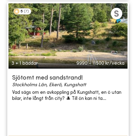
5
(
7
)
3 + 1 bäddar
9990 - 11500
kr/vecka
Sjötomt med sandstrand!
Stockholms Län, Ekerö, Kungshatt
Vad sägs om en avkoppling på Kungshatt, en ö utan
bilar, inte långt från city? 🎩 Till ön kan ni ta...