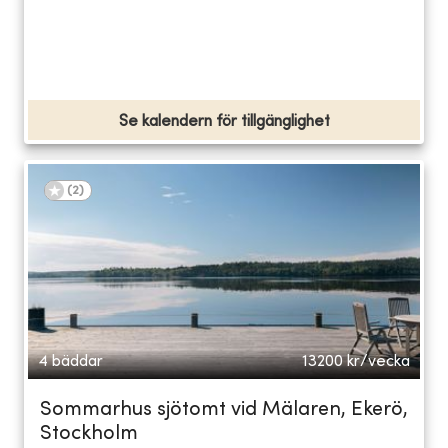
Se kalendern för tillgänglighet
(
2
)
4 bäddar
13200
kr/vecka
Sommarhus sjötomt vid Mälaren, Ekerö,
Stockholm