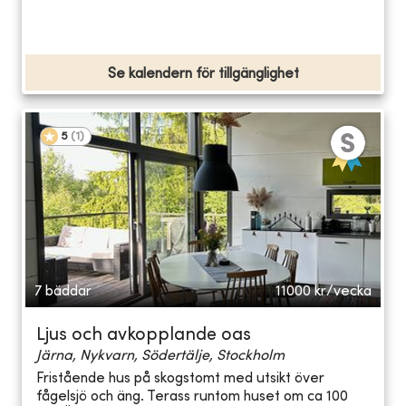
Se kalendern för tillgänglighet
5
(
1
)
7 bäddar
11000
kr/vecka
Ljus och avkopplande oas
Järna, Nykvarn, Södertälje, Stockholm
Fristående hus på skogstomt med utsikt över
fågelsjö och äng. Terass runtom huset om ca 100