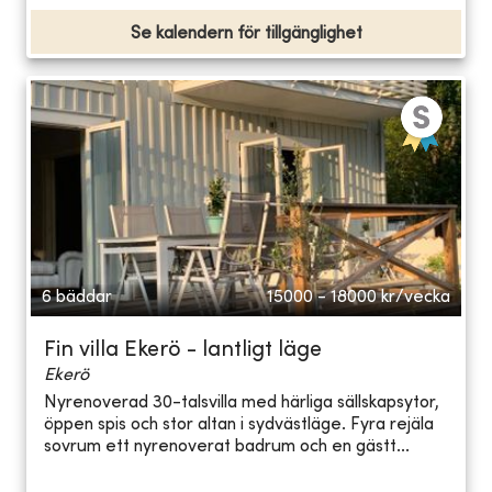
Se kalendern för tillgänglighet
6 bäddar
15000 - 18000
kr/vecka
Fin villa Ekerö - lantligt läge
Ekerö
Nyrenoverad 30-talsvilla med härliga sällskapsytor,
öppen spis och stor altan i sydvästläge. Fyra rejäla
sovrum ett nyrenoverat badrum och en gästt...