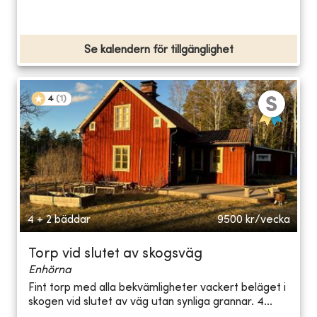
Se kalendern för tillgänglighet
4
(
1
)
4 + 2 bäddar
9500
kr/vecka
Torp vid slutet av skogsväg
Enhörna
Fint torp med alla bekvämligheter vackert beläget i
skogen vid slutet av väg utan synliga grannar. 4...