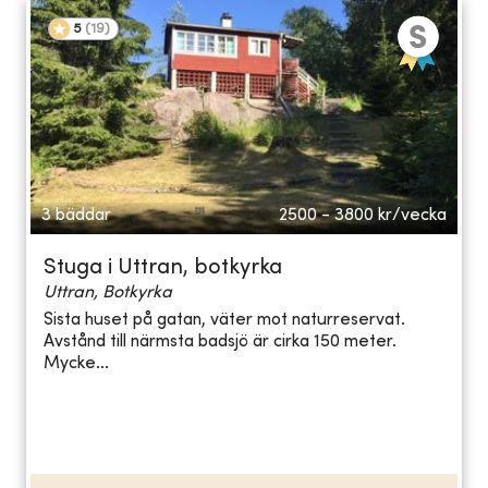
5
(
19
)
3 bäddar
2500 - 3800
kr/vecka
Stuga i Uttran, botkyrka
Uttran, Botkyrka
Sista huset på gatan, väter mot naturreservat.
Avstånd till närmsta badsjö är cirka 150 meter.
Mycke...