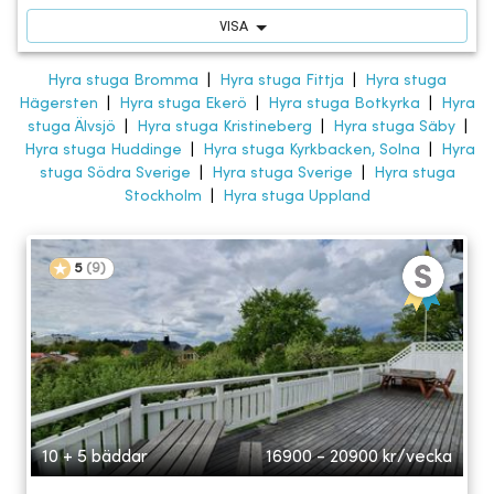
VISA
Hyra stuga Bromma
|
Hyra stuga Fittja
|
Hyra stuga
Hägersten
|
Hyra stuga Ekerö
|
Hyra stuga Botkyrka
|
Hyra
stuga Älvsjö
|
Hyra stuga Kristineberg
|
Hyra stuga Säby
|
Hyra stuga Huddinge
|
Hyra stuga Kyrkbacken, Solna
|
Hyra
stuga Södra Sverige
|
Hyra stuga Sverige
|
Hyra stuga
Stockholm
|
Hyra stuga Uppland
5
(
9
)
10 + 5 bäddar
16900 - 20900
kr/vecka