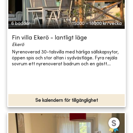
6 bäddar
15000 - 18000
kr/vecka
Fin villa Ekerö - lantligt läge
Ekerö
Nyrenoverad 30-talsvilla med härliga sällskapsytor,
öppen spis och stor altan i sydvästläge. Fyra rejäla
sovrum ett nyrenoverat badrum och en gästt...
Se kalendern för tillgänglighet