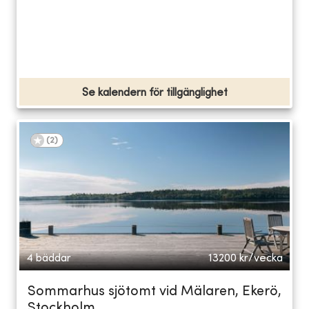
Se kalendern för tillgänglighet
(
2
)
4 bäddar
13200
kr/vecka
Sommarhus sjötomt vid Mälaren, Ekerö,
Stockholm