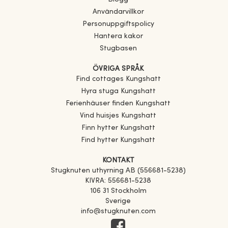
Användarvillkor
Personuppgiftspolicy
Hantera kakor
Stugbasen
ÖVRIGA SPRÅK
Find cottages
Kungshatt
Hyra stuga
Kungshatt
Ferienhäuser finden
Kungshatt
Vind huisjes
Kungshatt
Finn hytter
Kungshatt
Find hytter
Kungshatt
KONTAKT
Stugknuten uthyrning AB (556681-5238)
KIVRA: 556681-5238
106 31 Stockholm
Sverige
info@stugknuten.com