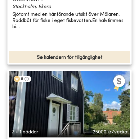
Stockholm, Ekerö
Sjötomt med en hänförande utsikt över Mälaren.
Roddbåt för fiske i eget fiskevatten.En halvtimmes
bi...
Se kalendern för tillgänglighet
5
(
1
)
7 + 1 bäddar
25000
kr/vecka