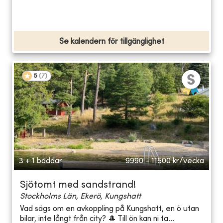
Se kalendern för tillgänglighet
5
(
7
)
3 + 1 bäddar
9990 - 11500
kr/vecka
Sjötomt med sandstrand!
Stockholms Län, Ekerö, Kungshatt
Vad sägs om en avkoppling på Kungshatt, en ö utan
bilar, inte långt från city? 🎩 Till ön kan ni ta...