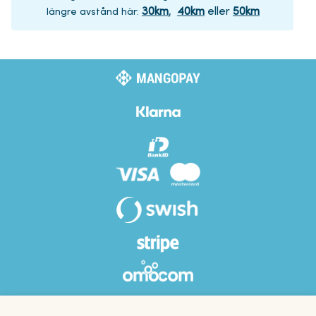
30
km
,
40
km
eller
50
km
längre avstånd här
: