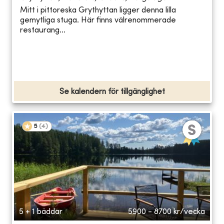
Mitt i pittoreska Grythyttan ligger denna lilla
gemytliga stuga. Här finns välrenommerade
restaurang...
Se kalendern för tillgänglighet
5
(
4
)
5 + 1 bäddar
5900 - 8700
kr/vecka