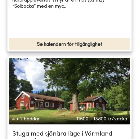
naturupplevelse? Vi hyr ut ett hus (62 m2)
”Solbacka” med en myc...
Se kalendern för tillgänglighet
4 + 2 bäddar
11500 - 13800
kr/vecka
Stuga med sjönära läge i Värmland