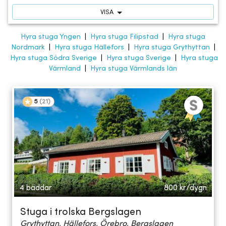
VISA
Hyra stuga Yngen
|
Hyra stuga Filipstad
|
Hyra stuga
Nordmark
|
Hyra stuga Hällefors
|
Hyra stuga Grythyttan
|
Hyra stuga Södra Sverige
|
Hyra stuga Sverige
|
Hyra stuga
Värmland
|
Hyra stuga Värmlands län
5
(
21
)
4 bäddar
800
kr/dygn
Stuga i trolska Bergslagen
Grythyttan, Hällefors, Örebro, Bergslagen