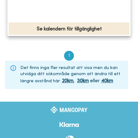
Se kalendern för tillgänglighet
1
Det finns inga fler resultat att visa men du kan
utvidga ditt sökområde genom att ändra till ett
20
km
,
30
km
eller
40
km
längre avstånd här
: