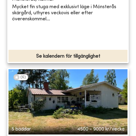
Mycket fin stuga med exklusivt läge i Mönsterås
skärgård, uthyres veckovis eller efter
överenskommel...
Se kalendern för tillgänglighet
(
6
)
5 bäddar
4500 - 9000
kr/vecka