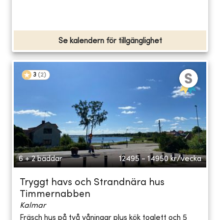
Se kalendern för tillgänglighet
3
(
2
)
6 + 2 bäddar
12495 - 14950
kr/vecka
Tryggt havs och Strandnära hus
Timmernabben
Kalmar
Fräsch hus på två våningar plus kök toalett och 5