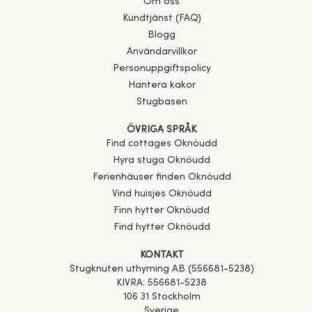
Om oss
Kundtjänst (FAQ)
Blogg
Användarvillkor
Personuppgiftspolicy
Hantera kakor
Stugbasen
ÖVRIGA SPRÅK
Find cottages
Oknöudd
Hyra stuga
Oknöudd
Ferienhäuser finden
Oknöudd
Vind huisjes
Oknöudd
Finn hytter
Oknöudd
Find hytter
Oknöudd
KONTAKT
Stugknuten uthyrning AB (556681-5238)
KIVRA: 556681-5238
106 31 Stockholm
Sverige