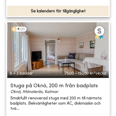
Se kalendern för tillgänglighet
5
(
2
)
6 + 2 bäddar
7500 - 15000
kr/vecka
Stuga på Oknö, 200 m från badplats
Oknö, Mönsterås, Kalmar
Smakfullt renoverad stuga med 200 m till närmsta
badplats. Bekvämligheter som AC, diskmaskin och
tvä...