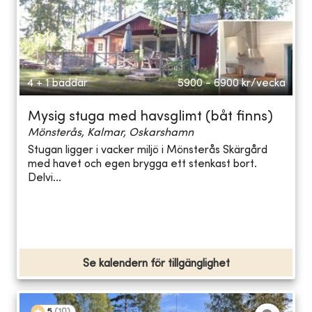
4 + 1 bäddar
5900 - 6900
kr/vecka
Mysig stuga med havsglimt (båt finns)
Mönsterås, Kalmar, Oskarshamn
Stugan ligger i vacker miljö i Mönsterås Skärgård
med havet och egen brygga ett stenkast bort.
Delvi...
Se kalendern för tillgänglighet
5
(
10
)