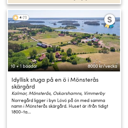
4
(
1
)
10 + 1 bäddar
8000
kr/vecka
Idyllisk stuga på en ö i Mönsterås
skärgård
Kalmar, Mönsterås, Oskarshamns, Vimmerby
Norregård ligger i byn Lövö på ön med samma
namn i Mönsterås skärgård. Huset är ifrån tidigt
1800-ta...