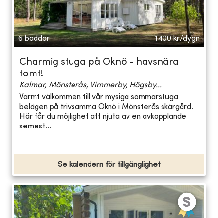
6 bäddar
1400
kr/dygn
Charmig stuga på Oknö - havsnära
tomt!
Kalmar, Mönsterås, Vimmerby, Högsby...
Varmt välkommen till vår mysiga sommarstuga
belägen på trivsamma Oknö i Mönsterås skärgård.
Här får du möjlighet att njuta av en avkopplande
semest...
Se kalendern för tillgänglighet