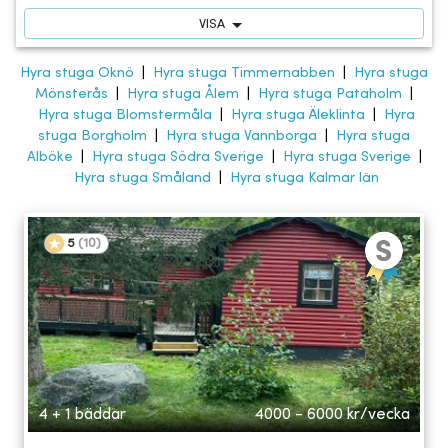
VISA
Hyra stuga Oknö
|
Hyra stuga Timmernabben
|
Hyra stuga
Mönsterås
|
Hyra stuga Ålem
|
Hyra stuga Pataholm
|
Hyra stuga Blomstermåla
|
Hyra stuga Äleklinta
|
Hyra
stuga Borgholm
|
Hyra stuga Vannborga
|
Hyra stuga
Alböke
|
Hyra stuga Södra Sverige
|
Hyra stuga Sverige
|
Hyra stuga Småland
|
Hyra stuga Kalmar län
5
(
10
)
4 + 1 bäddar
4000 - 6000
kr/vecka