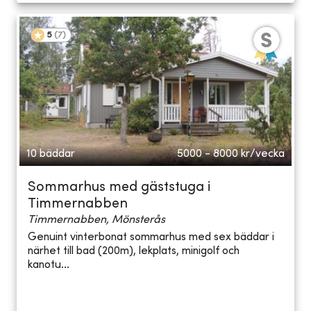
5
(
7
)
10 bäddar
5000 - 8000
kr/vecka
Sommarhus med gäststuga i
Timmernabben
Timmernabben, Mönsterås
Genuint vinterbonat sommarhus med sex bäddar i
närhet till bad (200m), lekplats, minigolf och
kanotu...