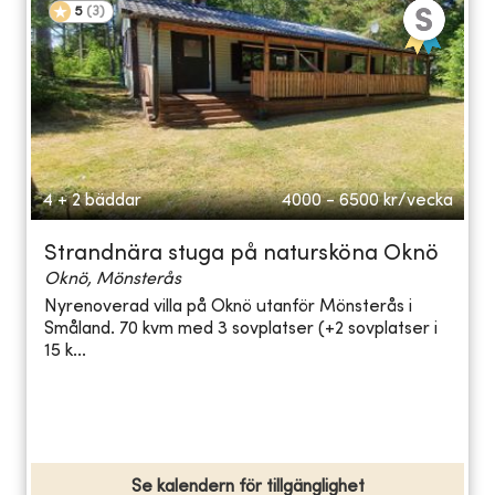
5
(
3
)
4 + 2 bäddar
4000 - 6500
kr/vecka
Strandnära stuga på natursköna Oknö
Oknö, Mönsterås
Nyrenoverad villa på Oknö utanför Mönsterås i
Småland. 70 kvm med 3 sovplatser (+2 sovplatser i
15 k...
Se kalendern för tillgänglighet