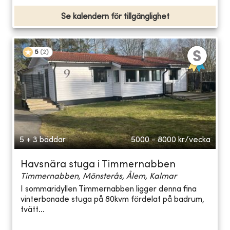
Se kalendern för tillgänglighet
5
(
2
)
5 + 3 bäddar
5000 - 8000
kr/vecka
Havsnära stuga i Timmernabben
Timmernabben, Mönsterås, Ålem, Kalmar
I sommaridyllen Timmernabben ligger denna fina
vinterbonade stuga på 80kvm fördelat på badrum,
tvätt...