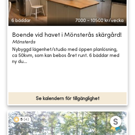
6 bäddar
7000 - 10500
kr/vecka
Boende vid havet i Mönsterås skärgård!
Mönsterås
Nybyggd lägenhet/studio med öppen planlösning,
ca 50kvm, som kan bebos året runt. 6 bäddar med
ny du...
Se kalendern för tillgänglighet
5
(
4
)