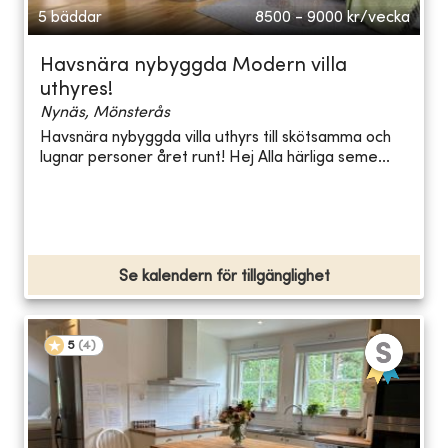
5 bäddar
8500 - 9000
kr/vecka
Havsnära nybyggda Modern villa
uthyres!
Nynäs, Mönsterås
Havsnära nybyggda villa uthyrs till skötsamma och
lugnar personer året runt! Hej Alla härliga seme...
Se kalendern för tillgänglighet
5
(
4
)