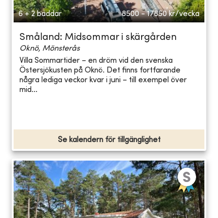
6 + 2 bäddar
8500 - 17850
kr/vecka
Småland: Midsommar i skärgården
Oknö, Mönsterås
Villa Sommartider – en dröm vid den svenska
Östersjökusten på Oknö. Det finns fortfarande
några lediga veckor kvar i juni – till exempel över
mid...
Se kalendern för tillgänglighet