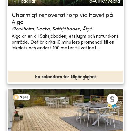
1 + 1 bäddar
8400
kr/vecka
Charmigt renoverat torp vid havet på
Älgö
Stockholm, Nacka, Saltsjöbaden, Älgö
Älgö är en ö i Saltsjöbaden, ett lugnt och naturskönt
område. Det är cirka 10 minuters promenad till en
lekplats och endast 100 meter till vattnet....
Se kalendern för tillgänglighet
5
(
4
)