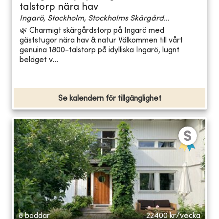
talstorp nära hav
Ingarö, Stockholm, Stockholms Skärgård...
🌿 Charmigt skärgårdstorp på Ingarö med
gäststugor nära hav & natur Välkommen till vårt
genuina 1800-talstorp på idylliska Ingarö, lugnt
beläget v...
Se kalendern för tillgänglighet
8 bäddar
22400
kr/vecka