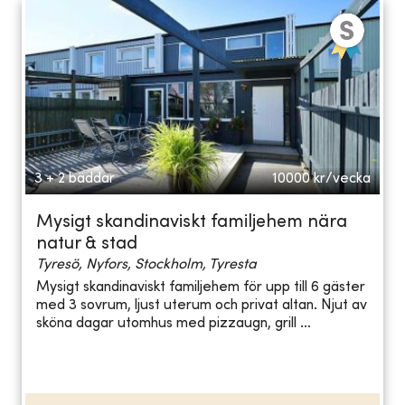
3 + 2 bäddar
10000
kr/vecka
Mysigt skandinaviskt familjehem nära
natur & stad
Tyresö, Nyfors, Stockholm, Tyresta
Mysigt skandinaviskt familjehem för upp till 6 gäster
med 3 sovrum, ljust uterum och privat altan. Njut av
sköna dagar utomhus med pizzaugn, grill ...