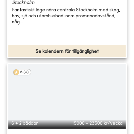
Stockholm
Fantastiskt läge nära centrala Stockholm med skog,
hav, sjö och utomhusbad inom promenadavstånd,
någ...
Se kalendern för tillgänglighet
5
(
4
)
6 + 2 bäddar
15000 - 23500
kr/vecka