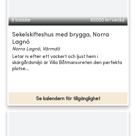
8 bäddar
65000
kr/vecka
Sekelskifteshus med brygga, Norra
Lagnö
Norra Lagnö, Värmdö
Letar ni efter ett vackert och ljust hem i
skärgårdsmiljö är Villa Båtmansvreten den perfekta
platse...
Se kalendern för tillgänglighet