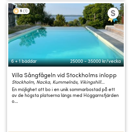
5
(
1
)
6 + 1 bäddar
25000 - 35000
kr/vecka
Villa Sångfågeln vid Stockholms inlopp
Stockholm, Nacka, Kummelnäs, Vikingshill...
En möjlighet att bo i en unik sommarbostad på ett
av de högsta platserna längs med Höggarnsfjärden
o...