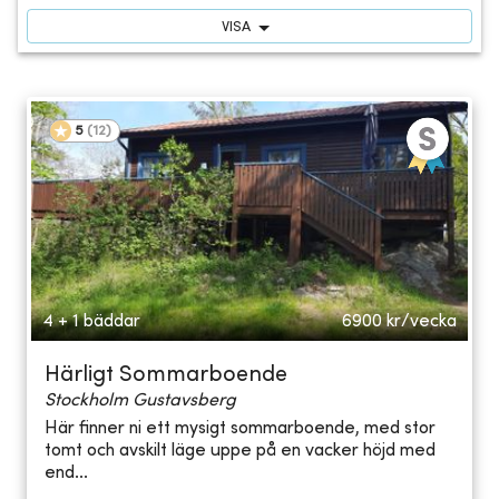
VISA
5
(
12
)
4 + 1 bäddar
6900
kr/vecka
Härligt Sommarboende
Stockholm Gustavsberg
Här finner ni ett mysigt sommarboende, med stor
tomt och avskilt läge uppe på en vacker höjd med
end...