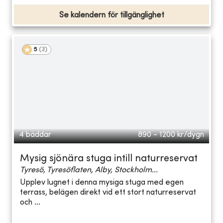
Se kalendern för tillgänglighet
5
(
3
)
4 bäddar
890 - 1200
kr/dygn
Mysig sjönära stuga intill naturreservat
Tyresö, Tyresöflaten, Alby, Stockholm...
Upplev lugnet i denna mysiga stuga med egen
terrass, belägen direkt vid ett stort naturreservat
och ...