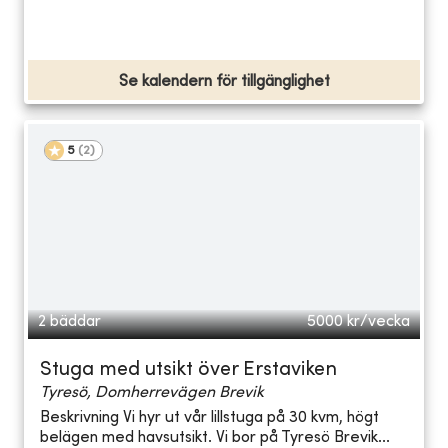
Se kalendern för tillgänglighet
5
(
2
)
2 bäddar
5000
kr/vecka
Stuga med utsikt över Erstaviken
Tyresö, Domherrevägen Brevik
Beskrivning Vi hyr ut vår lillstuga på 30 kvm, högt
belägen med havsutsikt. Vi bor på Tyresö Brevik...