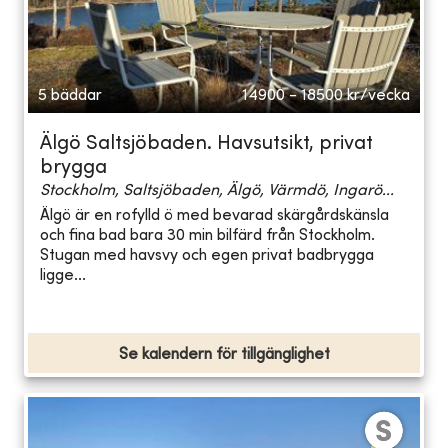
5 bäddar
14900 - 18500
kr/vecka
Älgö Saltsjöbaden. Havsutsikt, privat
brygga
Stockholm, Saltsjöbaden, Älgö, Värmdö, Ingarö...
Älgö är en rofylld ö med bevarad skärgårdskänsla
och fina bad bara 30 min bilfärd från Stockholm.
Stugan med havsvy och egen privat badbrygga
ligge...
Se kalendern för tillgänglighet