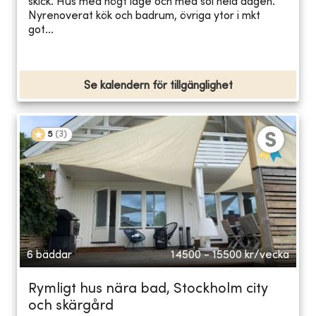
skick. Hus med högt läge och med sol hela dagen.
Nyrenoverat kök och badrum, övriga ytor i mkt
got...
Se kalendern för tillgänglighet
5
(
3
)
6 bäddar
14500 - 15500
kr/vecka
Rymligt hus nära bad, Stockholm city
och skärgård