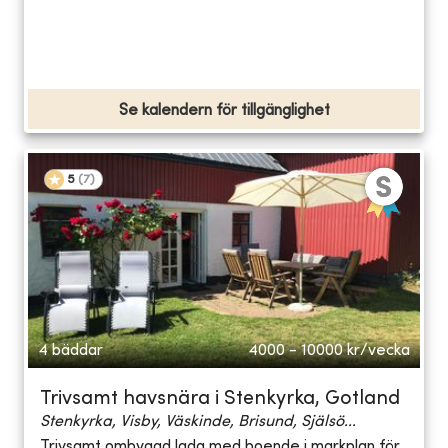
Se kalendern för tillgänglighet
5
(
7
)
4 bäddar
4000 - 10000
kr/vecka
Trivsamt havsnära i Stenkyrka, Gotland
Stenkyrka, Visby, Väskinde, Brisund, Själsö...
Trivsamt ombyggd lada med boende i markplan för