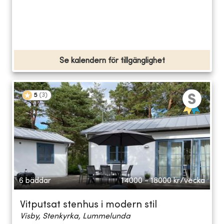
Se kalendern för tillgänglighet
5
(
3
)
6 bäddar
14000 - 18000
kr/vecka
Vitputsat stenhus i modern stil
Visby, Stenkyrka, Lummelunda