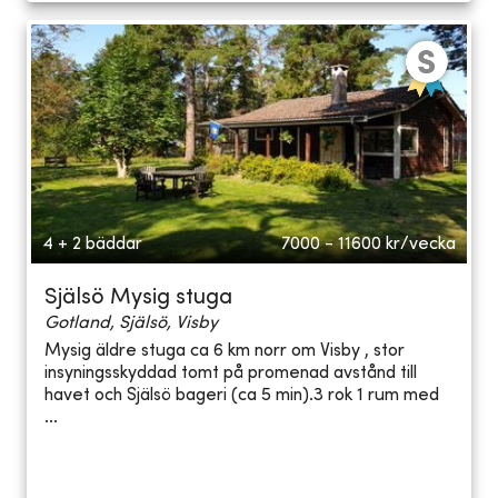
4 + 2 bäddar
7000 - 11600
kr/vecka
Själsö Mysig stuga
Gotland, Själsö, Visby
Mysig äldre stuga ca 6 km norr om Visby , stor
insyningsskyddad tomt på promenad avstånd till
havet och Själsö bageri (ca 5 min).3 rok 1 rum med
...