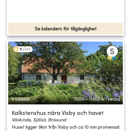
Se kalendern för tillgänglighet
5
(
34
)
4 bäddar
7000 - 11500
kr/vecka
Kalkstenshus nära Visby och havet
Väskinde, Själsö, Brissund
Huset ligger 9km från Visby och ca 10 min promenad