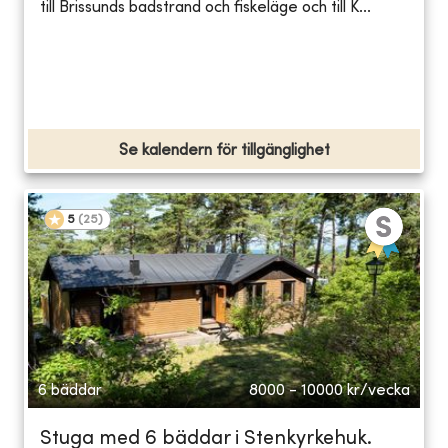
till Brissunds badstrand och fiskeläge och till K...
Se kalendern för tillgänglighet
5
(
25
)
6 bäddar
8000 - 10000
kr/vecka
Stuga med 6 bäddar i Stenkyrkehuk.