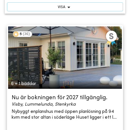
VISA
5
(
36
)
6 + 1 bäddar
Nu är bokningen för 2027 tillgänglig.
Visby, Lummelunda, Stenkyrka
Nybyggt enplanshus med öppen planlösning på 94
kvm med stor altan i söderläge Huset ligger i ett l...