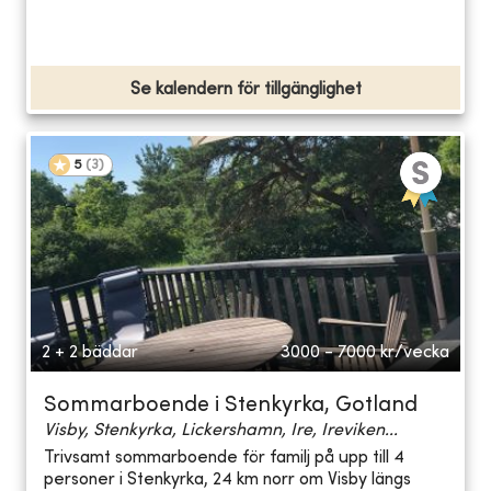
Se kalendern för tillgänglighet
5
(
3
)
2 + 2 bäddar
3000 - 7000
kr/vecka
Sommarboende i Stenkyrka, Gotland
Visby, Stenkyrka, Lickershamn, Ire, Ireviken...
Trivsamt sommarboende för familj på upp till 4
personer i Stenkyrka, 24 km norr om Visby längs