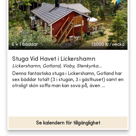
6 + 1 bäddar
13000
kr/vecka
Stuga Vid Havet i Lickershamn
Lickershamn, Gotland, Visby, Stenkyrka...
Denna fantastiska stuga i Lickershamn, Gotland har
sex bäddar totalt (3 i stugan, 3 i gästhuset) samt en
otroligt skön soffa man kan sova på, även ...
Se kalendern för tillgänglighet