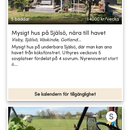
5 bäddar
14000
kr/vecka
Mysigt hus på Själsö, nära till havet
Visby, Själsö, Väskinde, Gotland...
Mysigt hus på underbara Själsö, där man kan ana
havet från köksfönstret. Uthyres veckovis 5
sovplatser fördelat på 4 sovrum. Nyrenoverat stort
ö...
Se kalendern för tillgänglighet