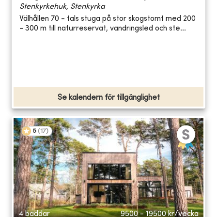
Stenkyrkehuk, Stenkyrka
Välhållen 70 - tals stuga på stor skogstomt med 200
- 300 m till naturreservat, vandringsled och ste...
Se kalendern för tillgänglighet
5
(
17
)
4 bäddar
9500 - 19500
kr/vecka