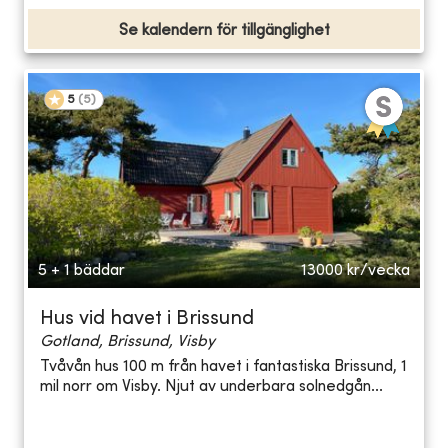
Se kalendern för tillgänglighet
5
(
5
)
5 + 1 bäddar
13000
kr/vecka
Hus vid havet i Brissund
Gotland, Brissund, Visby
Tvåvån hus 100 m från havet i fantastiska Brissund, 1
mil norr om Visby. Njut av underbara solnedgån...