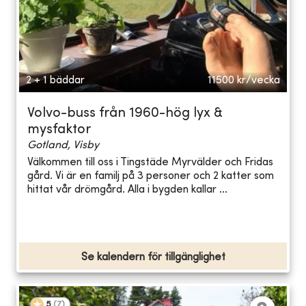
2 + 1 bäddar
11500
kr/vecka
Volvo-buss från 1960-hög lyx &
mysfaktor
Gotland, Visby
Välkommen till oss i Tingstäde Myrvälder och Fridas
gård. Vi är en familj på 3 personer och 2 katter som
hittat vår drömgård. Alla i bygden kallar ...
Se kalendern för tillgänglighet
5
(
7
)