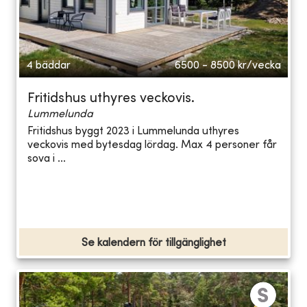
4 bäddar
6500 - 8500
kr/vecka
Fritidshus uthyres veckovis.
Lummelunda
Fritidshus byggt 2023 i Lummelunda uthyres
veckovis med bytesdag lördag. Max 4 personer får
sova i ...
Se kalendern för tillgänglighet