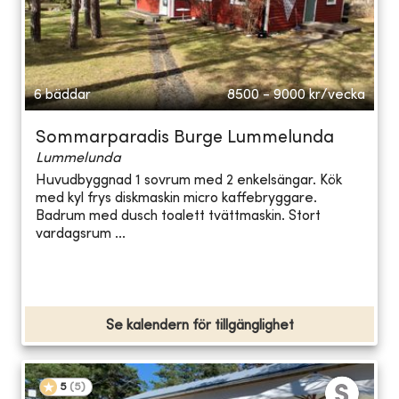
6 bäddar
8500 - 9000
kr/vecka
Sommarparadis Burge Lummelunda
Lummelunda
Huvudbyggnad 1 sovrum med 2 enkelsängar. Kök
med kyl frys diskmaskin micro kaffebryggare.
Badrum med dusch toalett tvättmaskin. Stort
vardagsrum ...
Se kalendern för tillgänglighet
5
(
5
)