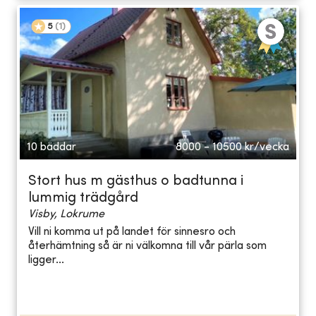
5
(
1
)
10 bäddar
8000 - 10500
kr/vecka
Stort hus m gästhus o badtunna i
lummig trädgård
Visby, Lokrume
Vill ni komma ut på landet för sinnesro och
återhämtning så är ni välkomna till vår pärla som
ligger...