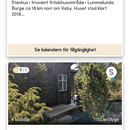
Stenhus i trivsamt fritidshusområde i Lummelunda
Burge ca 18 km norr om Visby. Huset stod klart
2018...
Se kalendern för tillgänglighet
5
(
1
)
4 bäddar
1150
kr/dygn