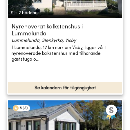
9 + 2 bäddar
Nyrenoverat kalkstenshus i
Lummelunda
Lummelunda, Stenkyrka, Visby
I Lummelunda, 17 km norr om Visby, ligger vårt
nyrenoverade kalkstenshus med tillhörande
gäststuga o...
Se kalendern för tillgänglighet
5
(
8
)