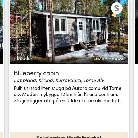
2 bäddar
3575
kr/vecka
Blueberry cabin
Lappland, Kiruna, Kurravaara, Torne Älv
Fullt utrstad liten stuga på Aurora camp vid Torne
älv. Modern nybyggd 12 km från Kiruna centrum.
Stugan ligger ute på en udde i Torne älv. Bastu f...