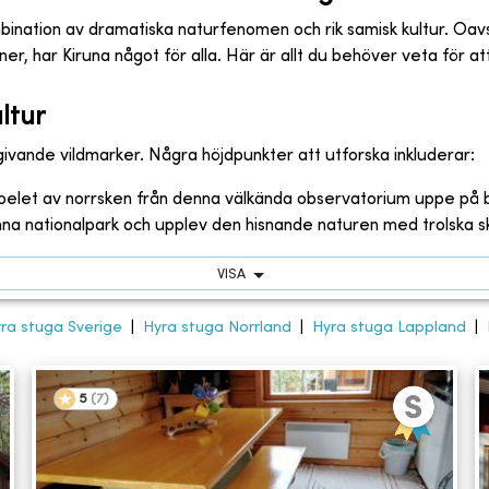
mbination av dramatiska naturfenomen och rik samisk kultur. Oa
oner, har Kiruna något för alla. Här är allt du behöver veta för 
ltur
givande vildmarker. Några höjdpunkter att utforska inkluderar:
pelet av norrsken från denna välkända observatorium uppe på 
nna nationalpark och upplev den hisnande naturen med trolska sko
VISA
ra stuga Sverige
|
Hyra stuga Norrland
|
Hyra stuga Lappland
|
5
(
7
)