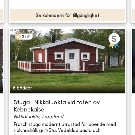
Se kalendern för tillgänglighet
5
(
9
)
6 bäddar
Stuga i Nikkaluokta vid foten av
Kebnekaise
Nikkaluokta, Lappland
Fräsch stuga modernt utrustad för boende med
självhushåll, grillkåta. Vedeldad bastu och