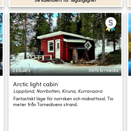
Se kalendern för tillgänglighet
2 bäddar
5975
kr/vecka
Arctic light cabin
Lappland, Norrbotten, Kiruna, Kurravaara
Fantastiskt läge för norrsken och midnattssol. Tio
meter från Torneälvens strand.