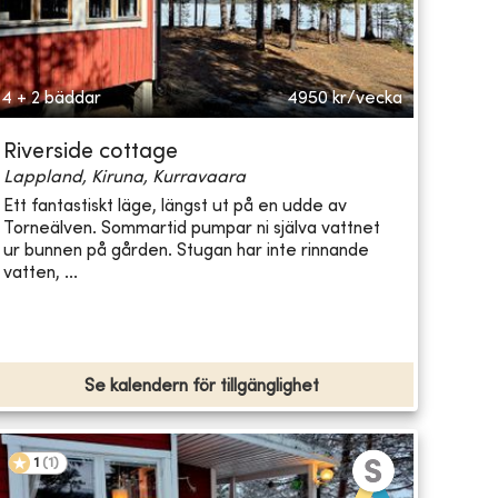
4 + 2 bäddar
4950
kr/vecka
Riverside cottage
Lappland, Kiruna, Kurravaara
Ett fantastiskt läge, längst ut på en udde av
Torneälven. Sommartid pumpar ni själva vattnet
ur bunnen på gården. Stugan har inte rinnande
vatten, ...
Se kalendern för tillgänglighet
1
(
1
)