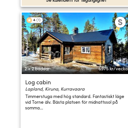
Se kalendern för tillgänglighet
4
(
1
)
2 + 2 bäddar
6975
kr/vecka
Log cabin
Lapland, Kiruna, Kurravaara
Timmerstuga med hög standard. Fantastiskt läge
vid Torne älv. Bästa platsen för midnattssol på
somma...