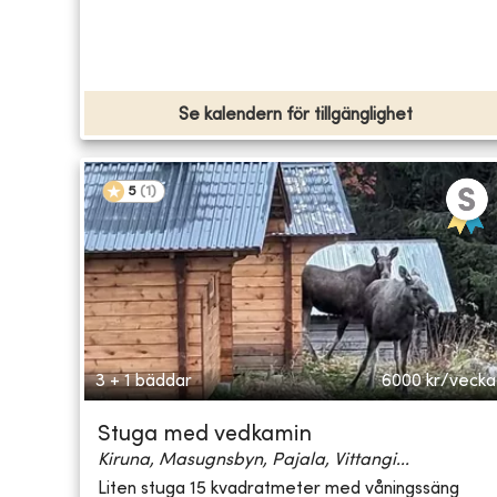
Se kalendern för tillgänglighet
5
(
1
)
3 + 1 bäddar
6000
kr/vecka
Stuga med vedkamin
Kiruna, Masugnsbyn, Pajala, Vittangi...
Liten stuga 15 kvadratmeter med våningssäng