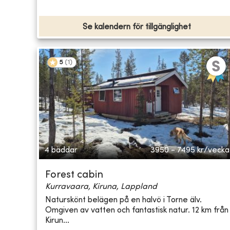
Se kalendern för tillgänglighet
5
(
1
)
4 bäddar
3950 - 7495
kr/vecka
Forest cabin
Kurravaara, Kiruna, Lappland
Naturskönt belägen på en halvö i Torne älv.
Omgiven av vatten och fantastisk natur. 12 km från
Kirun...