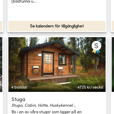
(badtunna u...
Se kalendern för tillgänglighet
4 bäddar
4725
kr/vecka
Stuga
Stuga, Cabin, Hütte, Huskykennel...
Bo i en av våra stugor som ligger på en