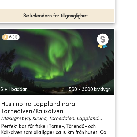
Se kalendern för tillgänglighet
5
(
1
)
5 + 1 bäddar
1560 - 3000
kr/dygn
Hus i norra Lappland nära
Torneälven/Kalixälven
Masugnsbyn, Kiruna, Tornedalen, Lappland...
Perfekt bas för fiske i Torne-, Tärendö- och
Kalixälven som alla ligger ca 10 km från huset. Ca