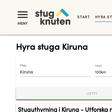
START
HYRA S
MENY
Hyra stuga Kiruna
Plats
Inom
100km
LISTVY
Stuguthyrning i Kiruna - Utforska 