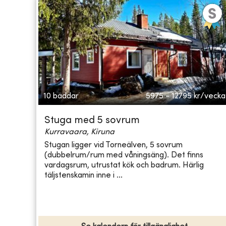
10 bäddar
5975 - 12795
kr/vecka
Stuga med 5 sovrum
Kurravaara, Kiruna
Stugan ligger vid Torneälven, 5 sovrum
(dubbelrum/rum med våningsäng). Det finns
vardagsrum, utrustat kök och badrum. Härlig
täljstenskamin inne i ...