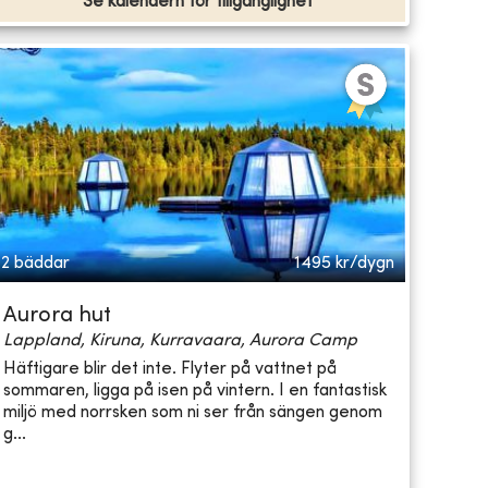
Se kalendern för tillgänglighet
2 bäddar
1495
kr/dygn
Aurora hut
Lappland, Kiruna, Kurravaara, Aurora Camp
Häftigare blir det inte. Flyter på vattnet på
sommaren, ligga på isen på vintern. I en fantastisk
miljö med norrsken som ni ser från sängen genom
g...