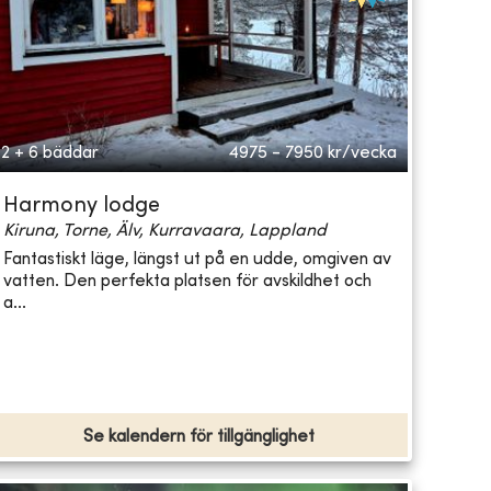
2 + 6 bäddar
4975 - 7950
kr/vecka
Harmony lodge
Kiruna, Torne, Älv, Kurravaara, Lappland
Fantastiskt läge, längst ut på en udde, omgiven av
vatten. Den perfekta platsen för avskildhet och
a...
Se kalendern för tillgänglighet