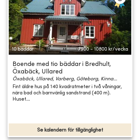
10 bäddar
7900 - 10800
kr/vecka
Boende med tio bäddar i Bredhult,
Öxabäck, Ullared
Öxabäck, Ullared, Varberg, Göteborg, Kinna...
Fint äldre hus på 140 kvadratmeter i två våningar,
nära bad och barnvänlig sandstrand (400 m).
Huset...
Se kalendern för tillgänglighet