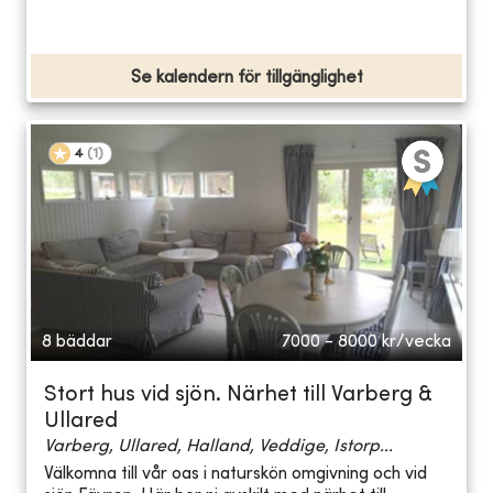
Se kalendern för tillgänglighet
4
(
1
)
8 bäddar
7000 - 8000
kr/vecka
Stort hus vid sjön. Närhet till Varberg &
Ullared
Varberg, Ullared, Halland, Veddige, Istorp...
Välkomna till vår oas i naturskön omgivning och vid