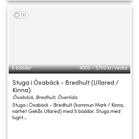
(
2
)
5 bäddar
4000 - 5700
kr/vecka
Stuga i Öxabäck - Bredhult (Ullared /
Kinna)
Öxabäck, Bredhult, Överlida
Stuga i Öxabäck - Bredhult (kommun Mark / Kinna,
närhet Gekås Ullared) med 5 bäddar. Stuga med
lugnt...