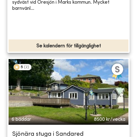
sydväst vid Öresjön i Marks kommun. Mycket
barnvänl...
Se kalendern för tillgänglighet
5
(
2
)
6 bäddar
8500
kr/vecka
Sjönära stuga i Sandared