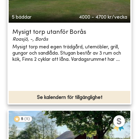
5 bäddar
4000 - 4700
kr/vecka
Mysigt torp utanför Borås
Roasjö, -, Borås
Mysigt torp med egen trädgård, utemöbler, grill,
gungor och sandlåda. Stugan består av 3 rum och
kök, Finns 2 cyklar att låna. Vardagsrummet har ...
Se kalendern för tillgänglighet
5
(
5
)