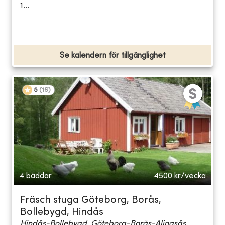
1...
Se kalendern för tillgänglighet
5
(
16
)
4 bäddar
4500
kr/vecka
Fräsch stuga Göteborg, Borås,
Bollebygd, Hindås
Hindås-Bollebygd, Göteborg-Borås-Alingsås...