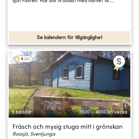
sjön Fävren. Här bor ni avskilt med närhet till ...
Se kalendern för tillgänglighet
5
(
4
)
5 bäddar
3500 - 4000
kr/vecka
Fräsch och mysig stuga mitt i grönskan
Roasjö, Svenljunga