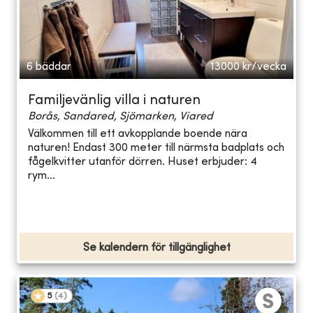
6 bäddar
13000
kr/vecka
Familjevänlig villa i naturen
Borås, Sandared, Sjömarken, Viared
Välkommen till ett avkopplande boende nära
naturen! Endast 300 meter till närmsta badplats och
fågelkvitter utanför dörren. Huset erbjuder: 4
rym...
Se kalendern för tillgänglighet
5
(
4
)