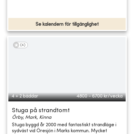
Se kalendern för tillgänglighet
(
4
)
4 + 2 bäddar
4800 - 6700
kr/vecka
Stuga på strandtomt
Örby, Mark, Kinna
Stuga byggd år 2000 med fantastiskt strandläge i
sydväst vid Öresjön i Marks kommun. Mycket