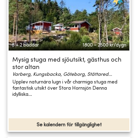
8 + 2 bäddar
1800 - 2500
kr/dygn
Mysig stuga med sjöutsikt, gästhus och
stor altan
Varberg, Kungsbacka, Göteborg, Stättared...
Upplev naturnära lugn i vår charmiga stuga med
fantastisk utsikt över Stora Hornsjön Denna
idylliska...
Se kalendern för tillgänglighet