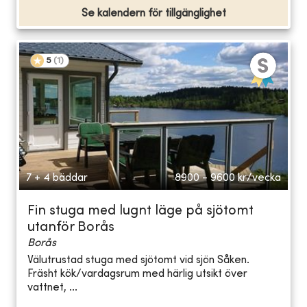
Se kalendern för tillgänglighet
5
(
1
)
7 + 4 bäddar
8900 - 9600
kr/vecka
Fin stuga med lugnt läge på sjötomt
utanför Borås
Borås
Välutrustad stuga med sjötomt vid sjön Såken.
Fräsht kök/vardagsrum med härlig utsikt över
vattnet, ...