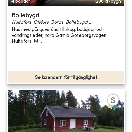
4 bäddar
1200
kr/dygn
Bollebygd
Hultafors, Olsfors, Borås, Bollebygd...
Hus med gångavstånd till skog, badsjöar och
vandringsleder, nära Gamla Göteborgsvägen i
Hultafors. M...
Se kalendern för tillgänglighet