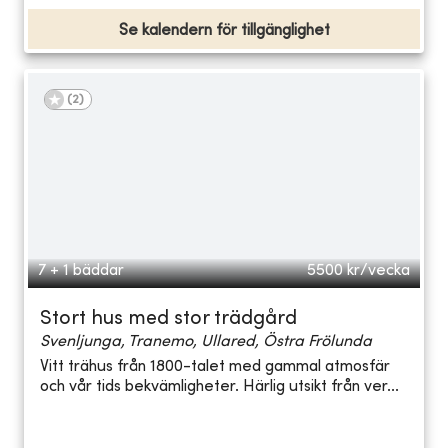
Se kalendern för tillgänglighet
(
2
)
7 + 1 bäddar
5500
kr/vecka
Stort hus med stor trädgård
Svenljunga, Tranemo, Ullared, Östra Frölunda
Vitt trähus från 1800-talet med gammal atmosfär
och vår tids bekvämligheter. Härlig utsikt från ver...