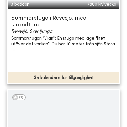
3 bäddar
7800
kr/vecka
Sommarstuga i Revesjö, med
strandtomt
Revesjö, Svenljunga
Sommarstugan "Vilan"; En stuga med läge "litet
utöver det vanliga". Du bor 10 meter från sjön Stora
...
Se kalendern för tillgänglighet
(
1
)