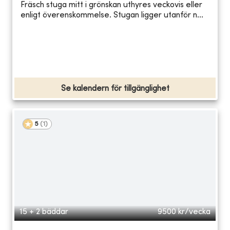
Fräsch stuga mitt i grönskan uthyres veckovis eller
enligt överenskommelse. Stugan ligger utanför n...
Se kalendern för tillgänglighet
5
(
1
)
15 + 2 bäddar
9500
kr/vecka