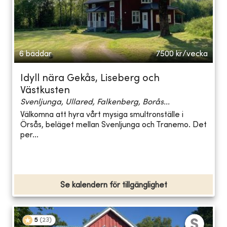
6 bäddar
7500
kr/vecka
Idyll nära Gekås, Liseberg och
Västkusten
Svenljunga, Ullared, Falkenberg, Borås...
Välkomna att hyra vårt mysiga smultronställe i
Örsås, beläget mellan Svenljunga och Tranemo. Det
per...
Se kalendern för tillgänglighet
5
(
23
)