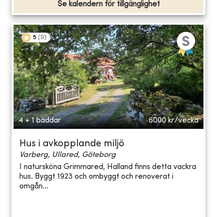
Se kalendern för tillgänglighet
5
(
9
)
4 + 1 bäddar
6000
kr/vecka
Hus i avkopplande miljö
Varberg, Ullared, Göteborg
I natursköna Grimmared, Halland finns detta vackra
hus. Byggt 1923 och ombyggt och renoverat i
omgån...