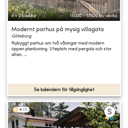
4 + 2 bäddar
15000 - 17500
kr/vecka
Modernt parhus på mysig villagata
Göteborg
Nybyggt parhus om två våningar med modern
öppen planlösning. Uteplats med pergola och stor
altan. ...
Se kalendern för tillgänglighet
4
(
3
)