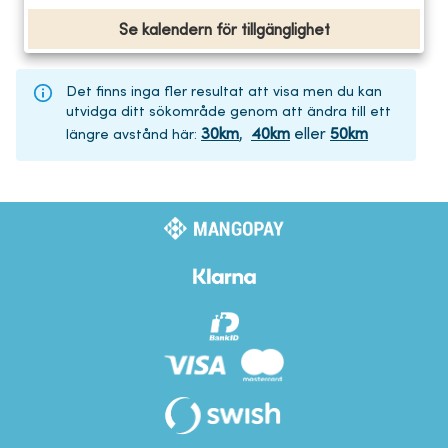
Se kalendern för tillgänglighet
Det finns inga fler resultat att visa men du kan
utvidga ditt sökområde genom att ändra till ett
30
km
,
40
km
eller
50
km
längre avstånd här
: