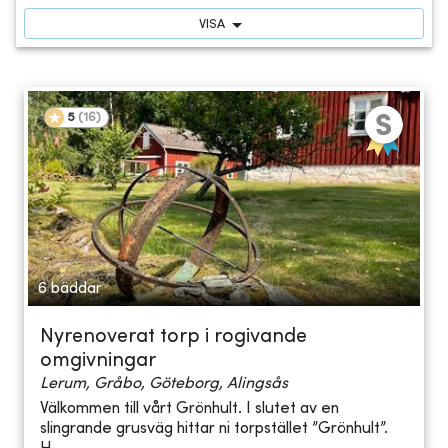
VISA
5
(
16
)
6 bäddar
Nyrenoverat torp i rogivande
omgivningar
Lerum, Gråbo, Göteborg, Alingsås
Välkommen till vårt Grönhult. I slutet av en
slingrande grusväg hittar ni torpstället ”Grönhult”.