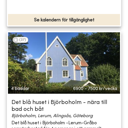
Se kalendern för tillgänglighet
(
37
)
4 bäddar
6900 - 7500
kr/vecka
Det blå huset i Björboholm - nära till
bad och båt
Björboholm, Lerum, Alingsås, Göteborg
Det blå huset i Björboholm -Lerum-Gråbo