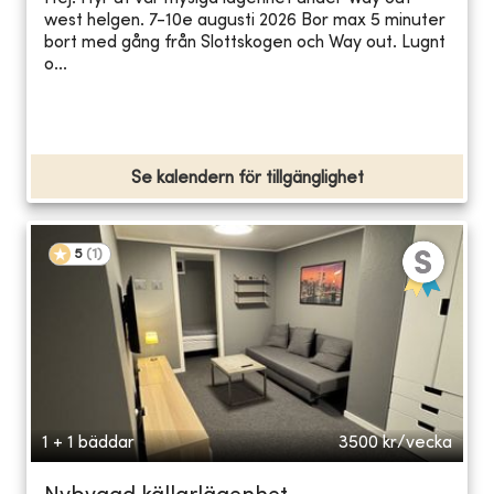
west helgen. 7-10e augusti 2026 Bor max 5 minuter
bort med gång från Slottskogen och Way out. Lugnt
o...
Se kalendern för tillgänglighet
5
(
1
)
1 + 1 bäddar
3500
kr/vecka