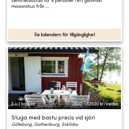
semsterbostad för 4 personer i ett gammalt
missionshus från ...
Se kalendern för tillgänglighet
3 + 1 bäddar
7500 - 12500
kr/vecka
Stuga med bastu precis vid sjön
Göteborg, Gothenburg, Eskilsby