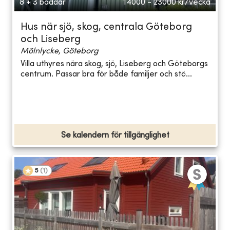
8 + 3 bäddar
14000 - 23000
kr/vecka
Hus när sjö, skog, centrala Göteborg
och Liseberg
Mölnlycke, Göteborg
Villa uthyres nära skog, sjö, Liseberg och Göteborgs
centrum. Passar bra för både familjer och stö...
Se kalendern för tillgänglighet
5
(
1
)