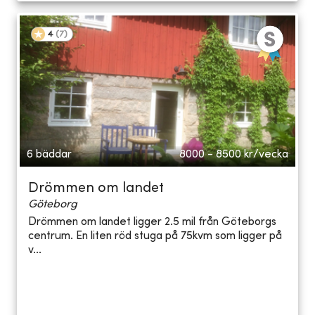
4
(
7
)
6 bäddar
8000 - 8500
kr/vecka
Drömmen om landet
Göteborg
Drömmen om landet ligger 2.5 mil från Göteborgs
centrum. En liten röd stuga på 75kvm som ligger på
v...