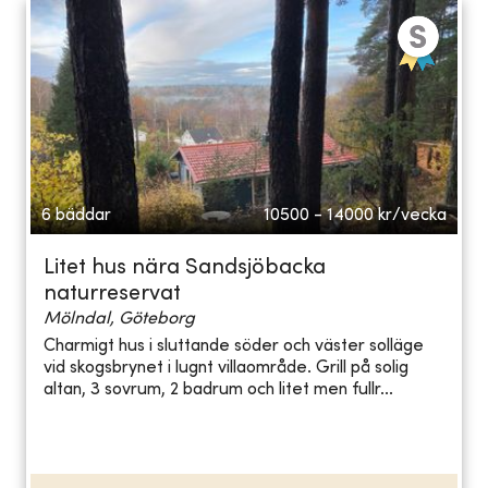
6 bäddar
10500 - 14000
kr/vecka
Litet hus nära Sandsjöbacka
naturreservat
Mölndal, Göteborg
Charmigt hus i sluttande söder och väster solläge
vid skogsbrynet i lugnt villaområde. Grill på solig
altan, 3 sovrum, 2 badrum och litet men fullr...