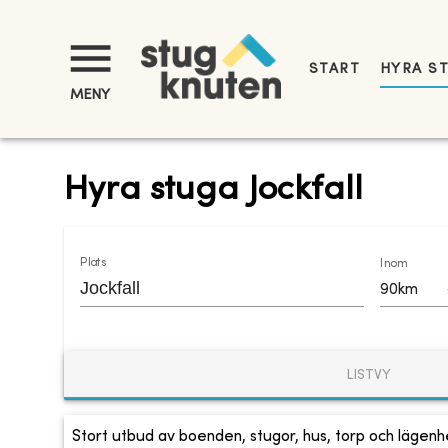
START
HYRA S
MENY
Hyra stuga Jockfall
Plats
Inom
90km
LISTVY
Stort utbud av boenden, stugor, hus, torp och lägenhe