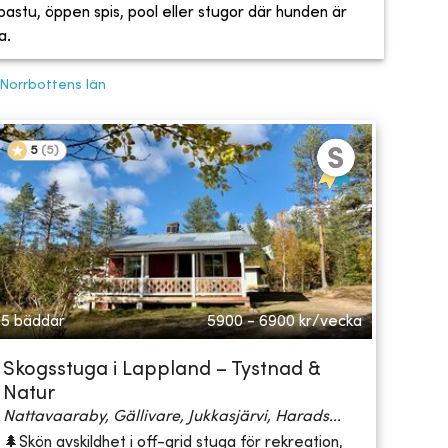
, bastu, öppen spis, pool eller stugor där hunden är
a.
Norrbottens län
5
(
5
)
5 bäddar
5900 - 6900
kr/vecka
Skogsstuga i Lappland – Tystnad &
Natur
Nattavaaraby, Gällivare, Jukkasjärvi, Harads...
🌲Skön avskildhet i off-grid stuga för rekreation,