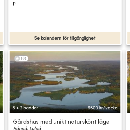
p...
Se kalendern för tillgänglighet
(
6
)
5 + 2 bäddar
6500
kr/vecka
Gårdshus med unikt naturskönt läge
Råneå, Luleå