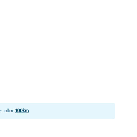
eller
100
km
r
: