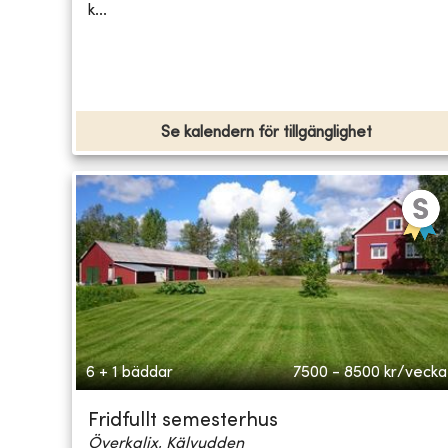
k...
Se kalendern för tillgänglighet
6 + 1 bäddar
7500 - 8500
kr/vecka
Fridfullt semesterhus
Överkalix, Kälvudden