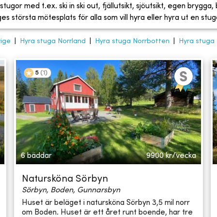
tugor med t.ex. ski in ski out, fjällutsikt, sjöutsikt, egen brygga
 största mötesplats för alla som vill hyra eller hyra ut en stug
rige
|
Hyra stuga Norrland
|
Hyra stuga Norrbotten
|
Hyra stuga 
5
(
1
)
6 bäddar
9900
kr/vecka
Natursköna Sörbyn
Sörbyn, Boden, Gunnarsbyn
Huset är beläget i natursköna Sörbyn 3,5 mil norr
om Boden. Huset är ett året runt boende, har tre