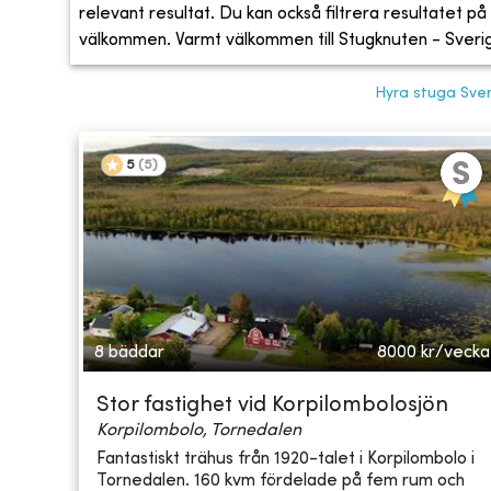
relevant resultat. Du kan också filtrera resultatet på s
välkommen. Varmt välkommen till Stugknuten - Sveriges
Hyra stuga Sve
5
(
5
)
8 bäddar
8000
kr/vecka
Stor fastighet vid Korpilombolosjön
Korpilombolo, Tornedalen
Fantastiskt trähus från 1920-talet i Korpilombolo i
Tornedalen. 160 kvm fördelade på fem rum och