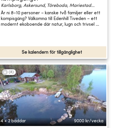
Karlsborg, Askersund, Töreboda, Mariestad...
Är ni 8–10 personer – kanske två familjer eller ett
kompisgäng? Välkomna till Edenhill Tiveden – ett
modernt ekoboende där natur, lugn och trivsel ...
Se kalendern för tillgänglighet
(
8
)
4 + 2 bäddar
9000
kr/vecka