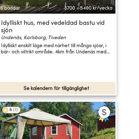
6 bäddar
3700 - 5400
kr/vecka
Idylliskt hus, med vedeldad bastu vid
sjön
Undenäs, Karlsborg, Tiveden
Idylliskt enskilt läge med närhet till många sjöar, i
bär- och viltrikt område. 4km från Undenäs med...
Se kalendern för tillgänglighet
5
(
3
)