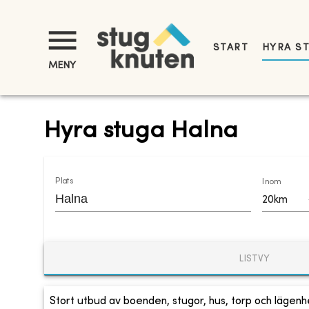
START
HYRA S
MENY
Hyra stuga Halna
Plats
Inom
20km
LISTVY
Stort utbud av boenden, stugor, hus, torp och lägenhe