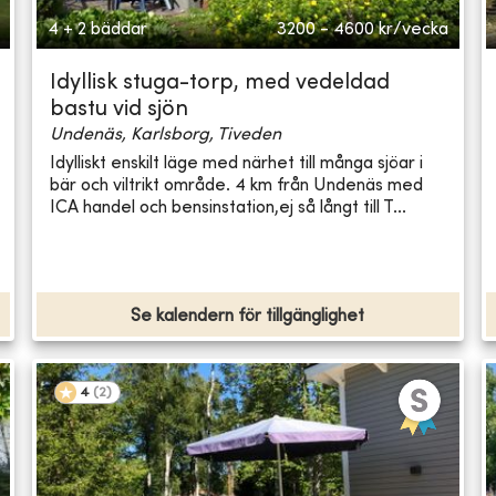
4 + 2 bäddar
3200 - 4600
kr/vecka
Idyllisk stuga-torp, med vedeldad
bastu vid sjön
Undenäs, Karlsborg, Tiveden
Idylliskt enskilt läge med närhet till många sjöar i
bär och viltrikt område. 4 km från Undenäs med
ICA handel och bensinstation,ej så långt till T...
Se kalendern för tillgänglighet
4
(
2
)