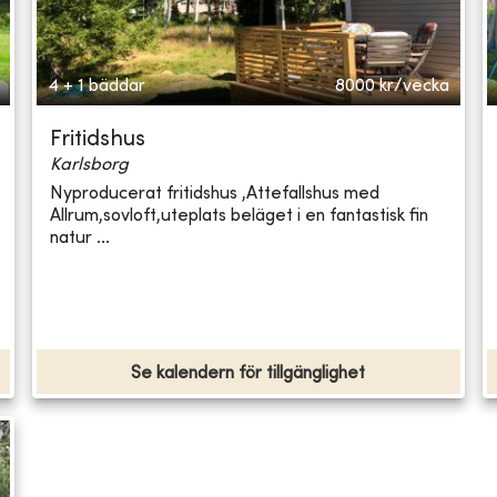
4 + 1 bäddar
8000
kr/vecka
Fritidshus
Karlsborg
Nyproducerat fritidshus ,Attefallshus med
Allrum,sovloft,uteplats beläget i en fantastisk fin
natur ...
Se kalendern för tillgänglighet