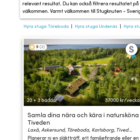
relevant resultat. Du kan också filtrera resultatet på s
välkommen. Varmt välkommen till Stugknuten - Sveriges
Hyra stuga Töreboda
|
Hyra stuga Undenäs
|
Hyra st
5
(
2
)
20 + 3 bäddar
37000
kr/vecka
Samla dina nära och kära i natursköna
Tiveden
Laxå, Askersund, Töreboda, Karlsborg, Tived...
Planerar ni en släktträff, ett familjefirande eller en