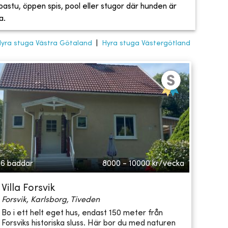
, bastu, öppen spis, pool eller stugor där hunden är
a.
yra stuga Västra Götaland
|
Hyra stuga Västergötland
6 bäddar
8000 - 10000
kr/vecka
Villa Forsvik
Forsvik, Karlsborg, Tiveden
Bo i ett helt eget hus, endast 150 meter från
Forsviks historiska sluss. Här bor du med naturen