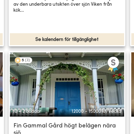
av den underbara utsikten över sjön Viken från
kök...
Se kalendern för tillgänglighet
5
(
3
)
10 + 2 bäddar
12000 - 15000
kr/vecka
Fin Gammal Gård högt belägen nära
sjö