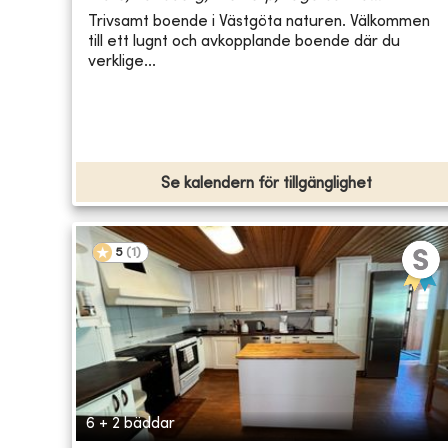
Trivsamt boende i Västgöta naturen. Välkommen
till ett lugnt och avkopplande boende där du
verklige...
Se kalendern för tillgänglighet
5
(
1
)
6 + 2 bäddar