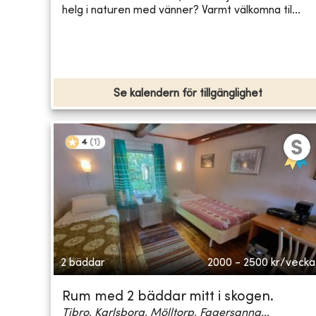
helg i naturen med vänner? Varmt välkomna til...
Se kalendern för tillgänglighet
4
(
1
)
2 bäddar
2000 - 2500
kr/vecka
Rum med 2 bäddar mitt i skogen.
Tibro, Karlsborg, Mölltorp, Fagersanna...