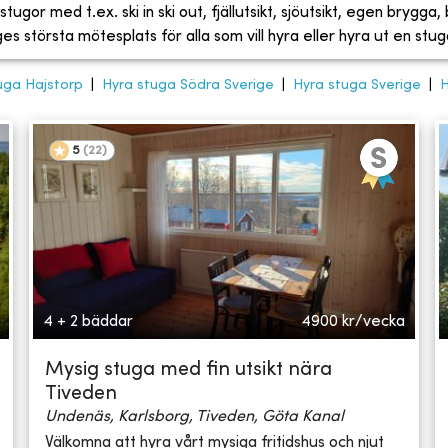
tugor med t.ex. ski in ski out, fjällutsikt, sjöutsikt, egen brygga
 största mötesplats för alla som vill hyra eller hyra ut en stug
uga Hajstorp
|
Hyra stuga Södra Sverige
|
Hyra stuga Sverige
|
H
5
(
22
)
4 + 2 bäddar
4900
kr/vecka
Mysig stuga med fin utsikt nära
Tiveden
Undenäs, Karlsborg, Tiveden, Göta Kanal
Välkomna att hyra vårt mysiga fritidshus och njut