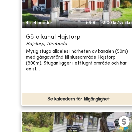
4 + 4 bäddar
5900 - 6900
kr/vecka
Göta kanal Hajstorp
Hajstorp, Töreboda
Mysig stuga alldeles i närheten av kanalen (50m)
med gångavstånd till slussområde Hajstorp
(300m). Stugan ligger i ett lugnt område och har
en st...
Se kalendern för tillgänglighet