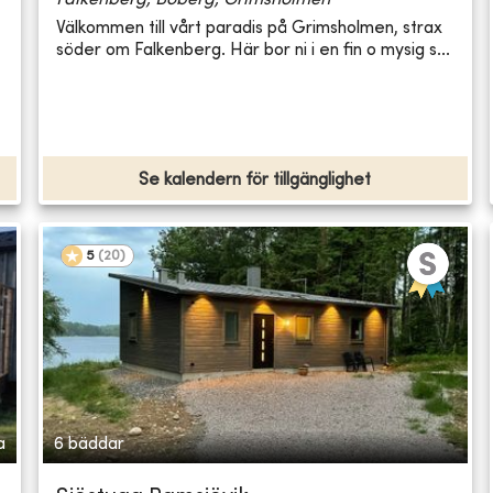
Falkenberg, Boberg, Grimsholmen
Välkommen till vårt paradis på Grimsholmen, strax
söder om Falkenberg. Här bor ni i en fin o mysig s...
Se kalendern för tillgänglighet
5
(
20
)
a
6 bäddar