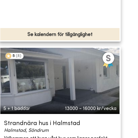
Se kalendern för tillgänglighet
5
(
8
)
5 + 1 bäddar
13000 - 16000
kr/vecka
Strandnära hus i Halmstad
Halmstad, Söndrum