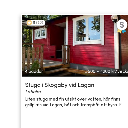
5
(
20
)
4 bäddar
3500 - 4200
kr/veck
Stuga i Skogaby vid Lagan
Laholm
Liten stuga med fin utsikt över vatten, här finns
grillplats vid Lagan, båt och trampbåt att hyra. F...