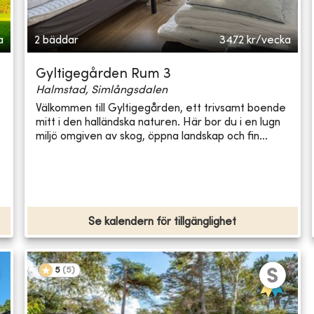
a
2 bäddar
3472
kr/vecka
Gyltigegården Rum 3
Halmstad, Simlångsdalen
Välkommen till Gyltigegården, ett trivsamt boende
mitt i den halländska naturen. Här bor du i en lugn
miljö omgiven av skog, öppna landskap och fin...
Se kalendern för tillgänglighet
5
(
5
)