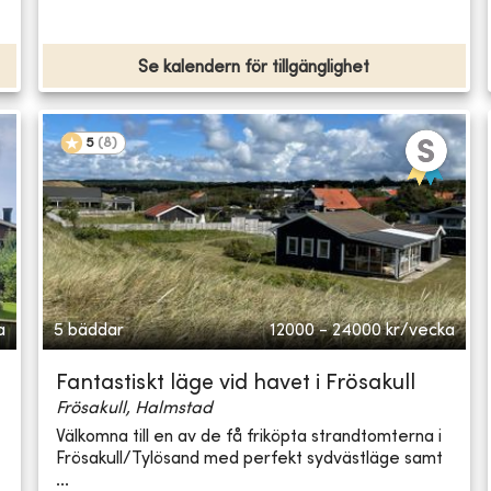
Se kalendern för tillgänglighet
5
(
8
)
a
5 bäddar
12000 - 24000
kr/vecka
Fantastiskt läge vid havet i Frösakull
Frösakull, Halmstad
Välkomna till en av de få friköpta strandtomterna i
Frösakull/Tylösand med perfekt sydvästläge samt
...