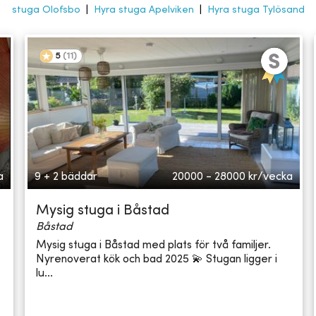
stuga Olofsbo
|
Hyra stuga Apelviken
|
Hyra stuga Tylösand
5
(
11
)
a
9 + 2 bäddar
20000 - 28000
kr/vecka
Mysig stuga i Båstad
Båstad
Mysig stuga i Båstad med plats för två familjer.
Nyrenoverat kök och bad 2025 💫 Stugan ligger i
lu...