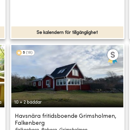
Se kalendern för tillgänglighet
5
(
18
)
a
10 + 2 bäddar
Havsnära fritidsboende Grimsholmen,
Falkenberg