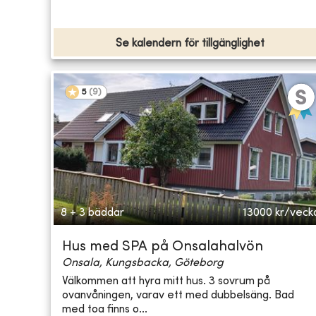
Se kalendern för tillgänglighet
5
(
9
)
8 + 3 bäddar
13000
kr/veck
Hus med SPA på Onsalahalvön
Onsala, Kungsbacka, Göteborg
Välkommen att hyra mitt hus. 3 sovrum på
ovanvåningen, varav ett med dubbelsäng. Bad
med toa finns o...