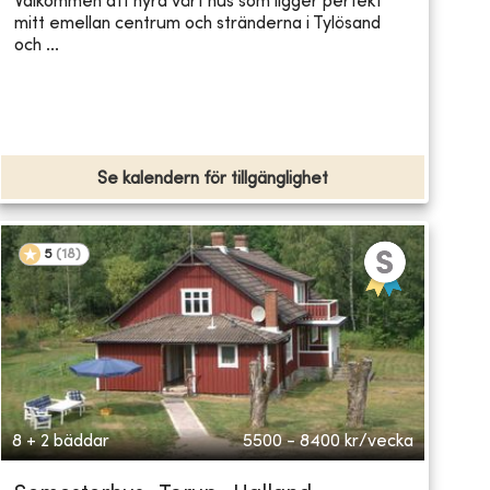
Välkommen att hyra vårt hus som ligger perfekt
mitt emellan centrum och stränderna i Tylösand
och ...
Se kalendern för tillgänglighet
5
(
18
)
8 + 2 bäddar
5500 - 8400
kr/vecka