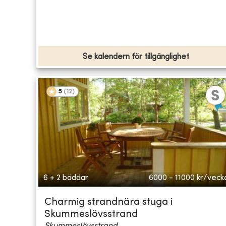
Se kalendern för tillgänglighet
5
(
12
)
6 + 2 bäddar
6000 - 11000
kr/veck
Charmig strandnära stuga i
Skummeslövsstrand