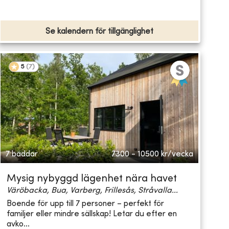
Se kalendern för tillgänglighet
5
(
7
)
7 bäddar
7300 - 10500
kr/vecka
Mysig nybyggd lägenhet nära havet
Väröbacka, Bua, Varberg, Frillesås, Stråvalla...
Boende för upp till 7 personer – perfekt för
familjer eller mindre sällskap! Letar du efter en
avko...