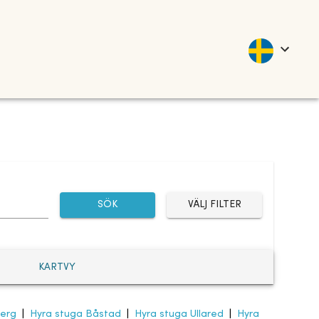
SÖK
VÄLJ FILTER
KARTVY
berg
|
Hyra stuga Båstad
|
Hyra stuga Ullared
|
Hyra