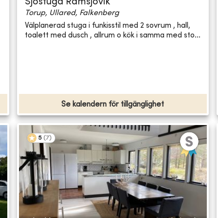
Sjöstuga Ramsjövik
Torup, Ullared, Falkenberg
Välplanerad stuga i funkisstil med 2 sovrum , hall,
toalett med dusch , allrum o kök i samma med sto...
Se kalendern för tillgänglighet
5
(
7
)