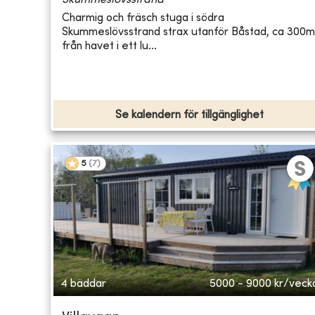
Skummeslövsstrand
Charmig och fräsch stuga i södra
Skummeslövsstrand strax utanför Båstad, ca 300m
från havet i ett lu...
Se kalendern för tillgänglighet
5
(
7
)
4 bäddar
5000 - 9000
kr/veck