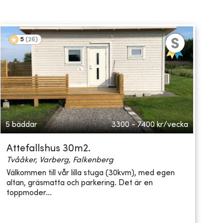
5
(
26
)
5 bäddar
3300 - 7400
kr/vecka
Attefallshus 30m2.
Tvååker, Varberg, Falkenberg
Välkommen till vår lilla stuga (30kvm), med egen
altan, gräsmatta och parkering. Det är en
toppmoder...