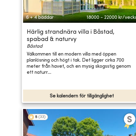
6 + 4 bäddar
18000 - 22000
kr/veck
Härlig strandnära villa i Båstad,
spabad & naturvy
Båstad
Välkommen till en modern villa med öppen
planlösning och högt i tak. Det ligger cirka 700
meter från havet, och en mysig skogsstig genom
ett naturr...
Se kalendern för tillgänglighet
5
(
33
)