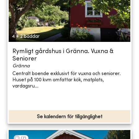
4 + 2 bäddar
Rymligt gårdshus i Gränna. Vuxna &
Seniorer
Gränna
Centralt boende exklusivt för vuxna och seniorer.
Huset på 100 kvm omfattar kök, matplats,
vardagsru...
Se kalendern för tillgänglighet
(
7
)