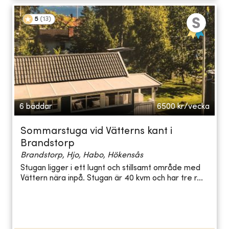
5
(
13
)
6 bäddar
6500
kr/vecka
Sommarstuga vid Vätterns kant i
Brandstorp
Brandstorp, Hjo, Habo, Hökensås
Stugan ligger i ett lugnt och stillsamt område med
Vättern nära inpå. Stugan är 40 kvm och har tre r...