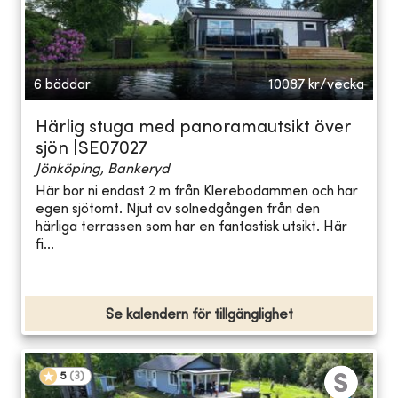
6 bäddar
10087
kr/vecka
Härlig stuga med panoramautsikt över
sjön |SE07027
Jönköping, Bankeryd
Här bor ni endast 2 m från Klerebodammen och har
egen sjötomt. Njut av solnedgången från den
härliga terrassen som har en fantastisk utsikt. Här
fi...
Se kalendern för tillgänglighet
5
(
3
)