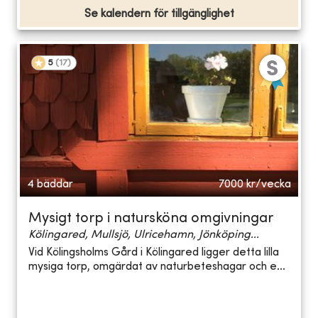
Se kalendern för tillgänglighet
5
(
17
)
4 bäddar
7000
kr/vecka
Mysigt torp i natursköna omgivningar
Kölingared, Mullsjö, Ulricehamn, Jönköping...
Vid Kölingsholms Gård i Kölingared ligger detta lilla
mysiga torp, omgärdat av naturbeteshagar och e...