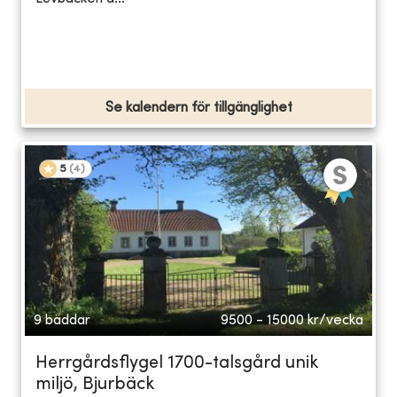
Se kalendern för tillgänglighet
5
(
4
)
9 bäddar
9500 - 15000
kr/vecka
Herrgårdsflygel 1700-talsgård unik
miljö, Bjurbäck