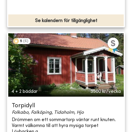
Se kalendern för tillgänglighet
5
(
6
)
4 + 2 bäddar
3500
kr/vecka
Torpidyll
Folkabo, Falköping, Tidaholm, Hjo
Drömmen om ett sommartorp väntar runt knuten.
Varmt välkomna till att hyra mysiga torpet
Lövbacken a...