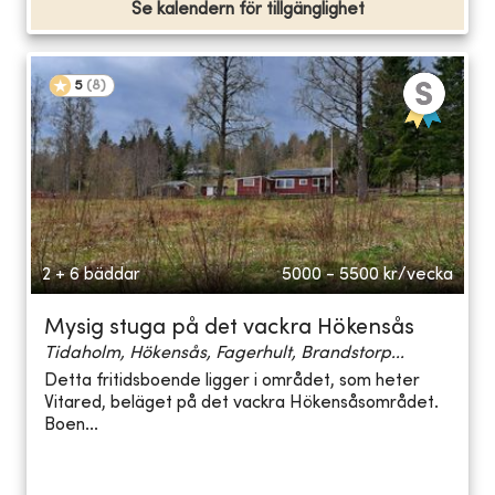
Se kalendern för tillgänglighet
5
(
8
)
2 + 6 bäddar
5000 - 5500
kr/vecka
Mysig stuga på det vackra Hökensås
Tidaholm, Hökensås, Fagerhult, Brandstorp...
Detta fritidsboende ligger i området, som heter
Vitared, beläget på det vackra Hökensåsområdet.
Boen...