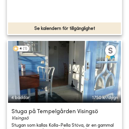
Se kalendern för tillgänglighet
4
(
1
)
4 bäddar
1750
kr/dygn
Stuga på Tempelgården Visingsö
Visingsö
Stugan som kallas Kolla-Pella Stöva, är en gammal