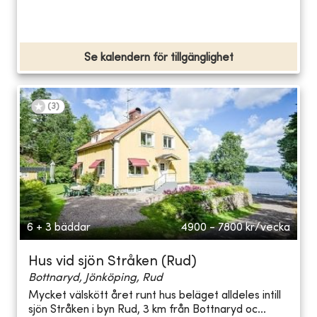
Se kalendern för tillgänglighet
(
3
)
6 + 3 bäddar
4900 - 7800
kr/vecka
Hus vid sjön Stråken (Rud)
Bottnaryd, Jönköping, Rud
Mycket välskött året runt hus beläget alldeles intill
sjön Stråken i byn Rud, 3 km från Bottnaryd oc...