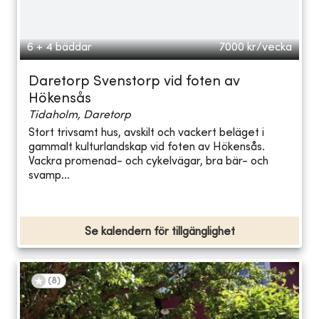
6 + 4 bäddar
7000
kr/vecka
Daretorp Svenstorp vid foten av
Hökensås
Tidaholm, Daretorp
Stort trivsamt hus, avskilt och vackert beläget i
gammalt kulturlandskap vid foten av Hökensås.
Vackra promenad- och cykelvägar, bra bär- och
svamp...
Se kalendern för tillgänglighet
(
8
)