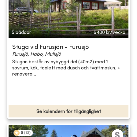
5 bäddar
6400
kr/vecka
Stuga vid Furusjön - Furusjö
Furusjö, Habo, Mullsjö
Stugan består av nybyggd del (40m2) med 2
sovrum, kök, toalett med dusch och tvättmaskin. +
renovera...
Se kalendern för tillgänglighet
5
(
13
)