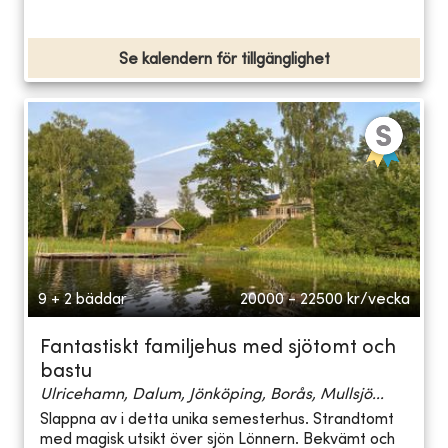
Se kalendern för tillgänglighet
9 + 2 bäddar
20000 - 22500
kr/vecka
Fantastiskt familjehus med sjötomt och
bastu
Ulricehamn, Dalum, Jönköping, Borås, Mullsjö...
Slappna av i detta unika semesterhus. Strandtomt
med magisk utsikt över sjön Lönnern. Bekvämt och