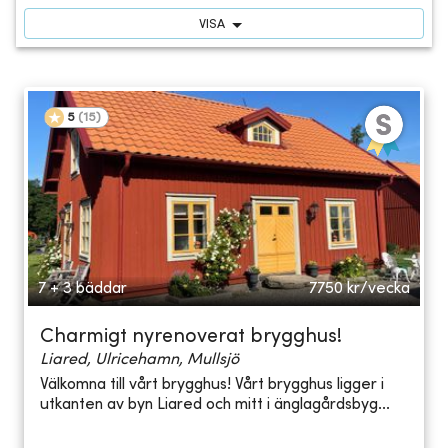
VISA
5
(
15
)
7 + 3 bäddar
7750
kr/vecka
Charmigt nyrenoverat brygghus!
Liared, Ulricehamn, Mullsjö
Välkomna till vårt brygghus! Vårt brygghus ligger i
utkanten av byn Liared och mitt i änglagårdsbyg...