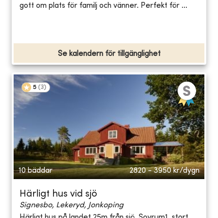
gott om plats för familj och vänner. Perfekt för ...
Se kalendern för tillgänglighet
5
(
3
)
10 bäddar
2820 - 3950
kr/dygn
Härligt hus vid sjö
Signesbo, Lekeryd, Jonkoping
Härligt hus på landet 25m från sjö. Sovrum1, stort