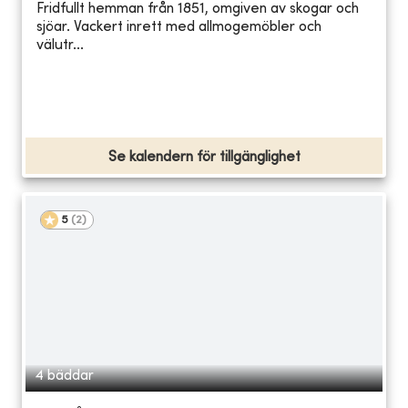
Fridfullt hemman från 1851, omgiven av skogar och
sjöar. Vackert inrett med allmogemöbler och
välutr...
Se kalendern för tillgänglighet
5
(
2
)
4 bäddar