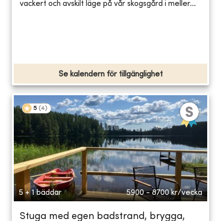
vackert och avskilt läge på vår skogsgård i meller...
Se kalendern för tillgänglighet
5
(
4
)
5 + 1 bäddar
5900 - 8700
kr/vecka
Stuga med egen badstrand, brygga,