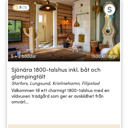
5
(
3
)
5 + 2 bäddar
1500
kr/dygn
Sjönära 1800-talshus inkl. båt och
glampingtält
Storfors, Lungsund, Kristinehamn, Filipstad
Välkommen till ett charmigt 1800-talshus med en
vildvuxen trädgård som ger er avskildhet från
omvärl...