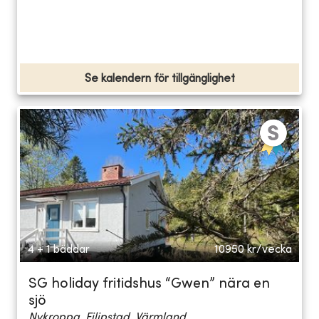
Se kalendern för tillgänglighet
4 + 1 bäddar
10950
kr/vecka
SG holiday fritidshus “Gwen” nära en
sjö
Nykroppa, Filipstad, Värmland