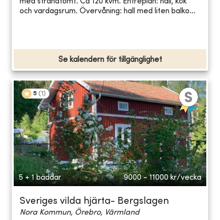
med strandtomt. Ca 120 kvm. Entréplan: hall, kök
och vardagsrum. Övervåning: hall med liten balko...
Se kalendern för tillgänglighet
5
(
1
)
5 + 1 bäddar
9000 - 11000
kr/vecka
Sveriges vilda hjärta- Bergslagen
Nora Kommun, Örebro, Värmland