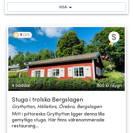
VISA
5
(
21
)
4 bäddar
800
kr/dygn
Stuga i trolska Bergslagen
Grythyttan, Hällefors, Örebro, Bergslagen
Mitt i pittoreska Grythyttan ligger denna lilla
gemytliga stuga. Här finns välrenommerade
restaurang...