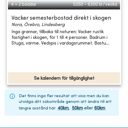
4 + 2 bäddar
5250 - 6300
kr/vecka
Vacker semesterbostad direkt i skogen
Nora, Örebro, Lindesberg
Inga grannar, tillbaka till naturen: Vacker rustik
fastighet i skogen, för 1 till 4 personer. Badrum i
Stuga, värme. Vedspis i vardagsrummet. Bastu...
Se kalendern för tillgänglighet
Det finns inga fler resultat att visa men du kan
utvidga ditt sökområde genom att ändra till ett
40
km
,
50
km
eller
60
km
längre avstånd här
: