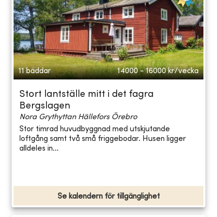
11 bäddar
14000 - 16000
kr/vecka
Stort lantställe mitt i det fagra
Bergslagen
Nora Grythyttan Hällefors Örebro
Stor timrad huvudbyggnad med utskjutande
loftgång samt två små friggebodar. Husen ligger
alldeles in...
Se kalendern för tillgänglighet