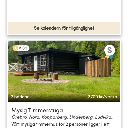
Se kalendern för tillgänglighet
5
(
2
)
2 bäddar
3700
kr/vecka
Mysig Timmerstuga
Örebro, Nora, Kopparberg, Lindesberg, Ludvika...
Vårt mysiga timmerhus för 2 personer ligger i ett