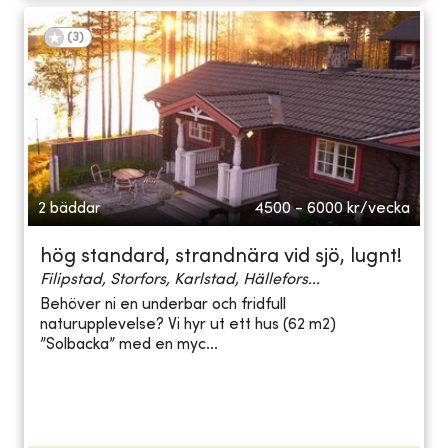
(
3
)
2 bäddar
4500 - 6000
kr/vecka
hög standard, strandnära vid sjö, lugnt!
Filipstad, Storfors, Karlstad, Hällefors...
Behöver ni en underbar och fridfull
naturupplevelse? Vi hyr ut ett hus (62 m2)
”Solbacka” med en myc...