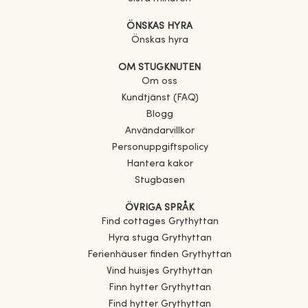
ÖNSKAS HYRA
Önskas hyra
OM STUGKNUTEN
Om oss
Kundtjänst (FAQ)
Blogg
Användarvillkor
Personuppgiftspolicy
Hantera kakor
Stugbasen
ÖVRIGA SPRÅK
Find cottages
Grythyttan
Hyra stuga
Grythyttan
Ferienhäuser finden
Grythyttan
Vind huisjes
Grythyttan
Finn hytter
Grythyttan
Find hytter
Grythyttan