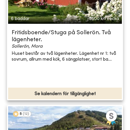
6 bäddar
5500
kr/vecka
Fritidsboende/Stuga på Sollerön. Två
lägenheter.
Sollerön, Mora
Huset består av två lägenheter. Lägenhet nr 1: två
sovrum, allrum med kök, 6 sängplatser, stort ba...
Se kalendern för tillgänglighet
5
(
12
)