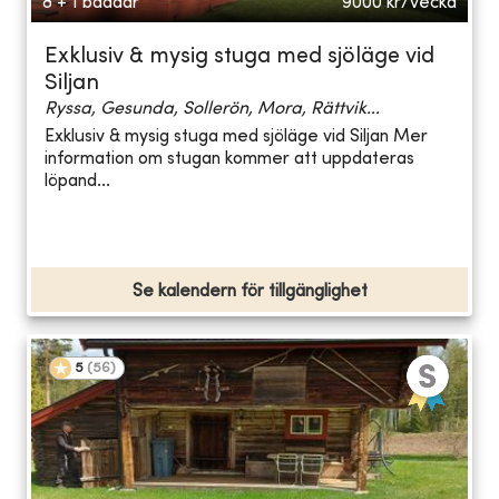
8 + 1 bäddar
9000
kr/vecka
Exklusiv & mysig stuga med sjöläge vid
Siljan
Ryssa, Gesunda, Sollerön, Mora, Rättvik...
Exklusiv & mysig stuga med sjöläge vid Siljan Mer
information om stugan kommer att uppdateras
löpand...
Se kalendern för tillgänglighet
5
(
56
)