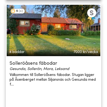
5
(
4
)
4 bäddar
7000
kr/vecka
Solleröåsens fäbodar
Gesunda, Sollerön, Mora, Leksand
Välkommen till Solleröåsens fäbodar. Stugan ligger
på Åsenberget mellan Siljansnäs och Gesunda med
f...