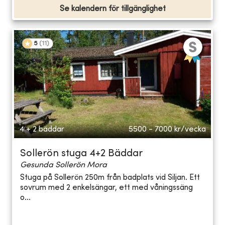
Se kalendern för tillgänglighet
5
(
11
)
4 + 2 bäddar
5500 - 7000
kr/vecka
Sollerön stuga 4+2 Bäddar
Gesunda Sollerön Mora
Stuga på Sollerön 250m från badplats vid Siljan. Ett
sovrum med 2 enkelsängar, ett med våningssäng
o...