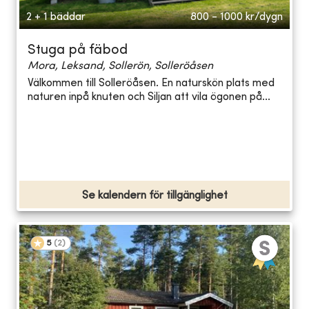
2 + 1 bäddar
800 - 1000
kr/dygn
Stuga på fäbod
Mora, Leksand, Sollerön, Solleröåsen
Välkommen till Solleröåsen. En naturskön plats med
naturen inpå knuten och Siljan att vila ögonen på...
Se kalendern för tillgänglighet
5
(
2
)