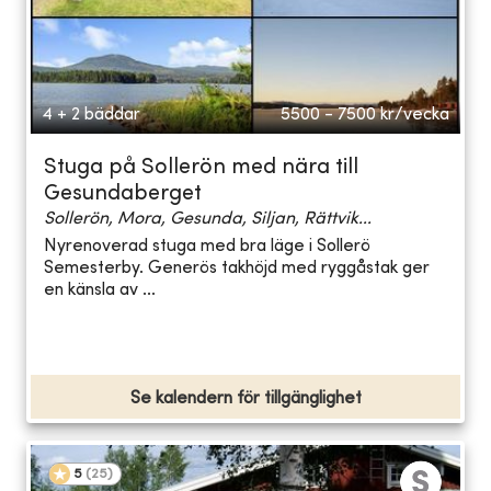
4 + 2 bäddar
5500 - 7500
kr/vecka
Stuga på Sollerön med nära till
Gesundaberget
Sollerön, Mora, Gesunda, Siljan, Rättvik...
Nyrenoverad stuga med bra läge i Sollerö
Semesterby. Generös takhöjd med ryggåstak ger
en känsla av ...
Se kalendern för tillgänglighet
5
(
25
)