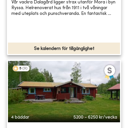
Vår vackra Dalagård ligger strax utanför Mora i byn
Ryssa. Helrenoverat hus från 1911 i två våningar
med uteplats och punschveranda. En fantastisk ...
Se kalendern för tillgänglighet
5
(
9
)
4 bäddar
5200 - 6250
kr/vecka