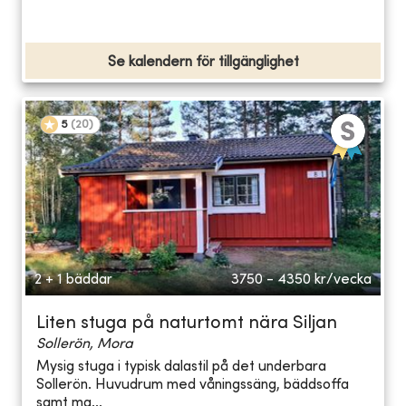
Se kalendern för tillgänglighet
5
(
20
)
2 + 1 bäddar
3750 - 4350
kr/vecka
Liten stuga på naturtomt nära Siljan
Sollerön, Mora
Mysig stuga i typisk dalastil på det underbara
Sollerön. Huvudrum med våningssäng, bäddsoffa
samt ma...