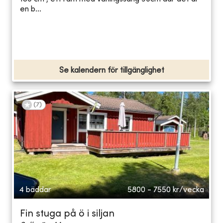
en b...
Se kalendern för tillgänglighet
(
7
)
4 bäddar
5800 - 7550
kr/vecka
Fin stuga på ö i siljan