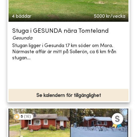
4 bäddar
5000
kr/vecka
Stuga i GESUNDA nära Tomteland
Gesunda
Stugan ligger i Gesunda 17 km söder om Mora.
Närmaste affär är mitt på Sollerön, ca 6 km från
stugan...
Se kalendern för tillgänglighet
5
(
16
)