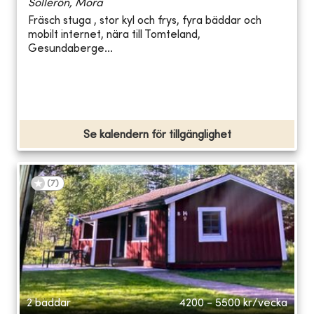
Sollerön, Mora
Fräsch stuga , stor kyl och frys, fyra bäddar och
mobilt internet, nära till Tomteland,
Gesundaberge...
Se kalendern för tillgänglighet
(
7
)
2 bäddar
4200 - 5500
kr/vecka