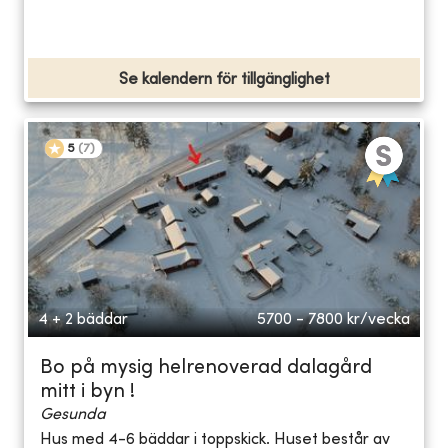
Se kalendern för tillgänglighet
5
(
7
)
4 + 2 bäddar
5700 - 7800
kr/vecka
Bo på mysig helrenoverad dalagård
mitt i byn !
Gesunda
Hus med 4-6 bäddar i toppskick. Huset består av