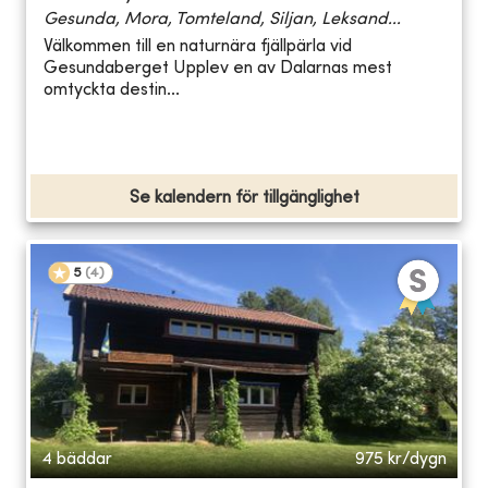
Gesunda, Mora, Tomteland, Siljan, Leksand...
Välkommen till en naturnära fjällpärla vid
Gesundaberget Upplev en av Dalarnas mest
omtyckta destin...
Se kalendern för tillgänglighet
5
(
4
)
4 bäddar
975
kr/dygn