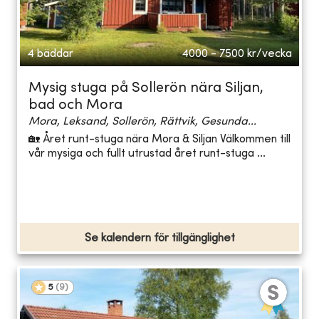
4 bäddar
4000 - 7500
kr/vecka
Mysig stuga på Sollerön nära Siljan,
bad och Mora
Mora, Leksand, Sollerön, Rättvik, Gesunda...
🏡 Året runt-stuga nära Mora & Siljan Välkommen till
vår mysiga och fullt utrustad året runt-stuga ...
Se kalendern för tillgänglighet
5
(
9
)