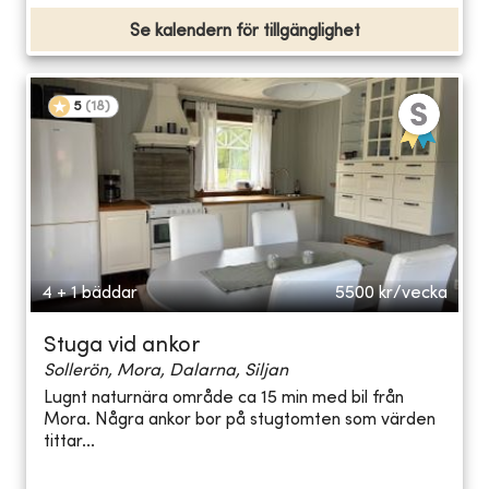
Se kalendern för tillgänglighet
5
(
18
)
4 + 1 bäddar
5500
kr/vecka
Stuga vid ankor
Sollerön, Mora, Dalarna, Siljan
Lugnt naturnära område ca 15 min med bil från
Mora. Några ankor bor på stugtomten som värden
tittar...