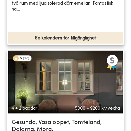
två rum med ljudisolerad dörr emellan. Fantastisk
na...
Se kalendern för tillgänglighet
5
(
17
)
4 + 2 bäddar
5000 - 9200
kr/vecka
Gesunda, Vasaloppet, Tomteland,
Dalarna, Mora.