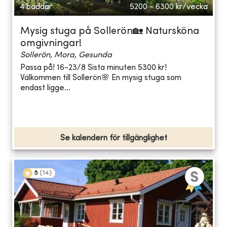
4 bäddar
5200 - 6300
kr/vecka
Mysig stuga på Sollerön🏡 Natursköna
omgivningar!
Sollerön, Mora, Gesunda
Passa på! 16-23/8 Sista minuten 5300 kr!
Välkommen till Sollerön🌸 En mysig stuga som
endast ligge...
Se kalendern för tillgänglighet
5
(
14
)