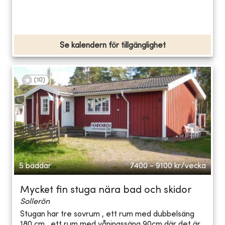
Se kalendern för tillgänglighet
(
10
)
5 bäddar
7400 - 9100
kr/vecka
Mycket fin stuga nära bad och skidor
Sollerön
Stugan har tre sovrum , ett rum med dubbelsäng
180 cm , ett rum med våningssäng 90cm där det är