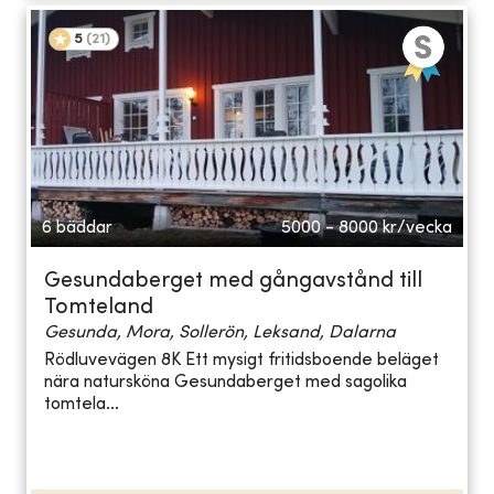
5
(
21
)
6 bäddar
5000 - 8000
kr/vecka
Gesundaberget med gångavstånd till
Tomteland
Gesunda, Mora, Sollerön, Leksand, Dalarna
Rödluvevägen 8K Ett mysigt fritidsboende beläget
nära natursköna Gesundaberget med sagolika
tomtela...