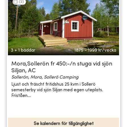
(
2
)
3 + 1 bäddar
1875 - 1999
kr/vecka
Mora,Sollerön fr 450:-/n stuga vid sjön
Siljan, AC
Sollerön, Mora, Sollerö Camping
Ljust och fräscht fritidshus 25 kvm i Sollerö
semesterby vid sjön Siljan med egen uteplats.
Friståen...
Se kalendern för tillgänglighet