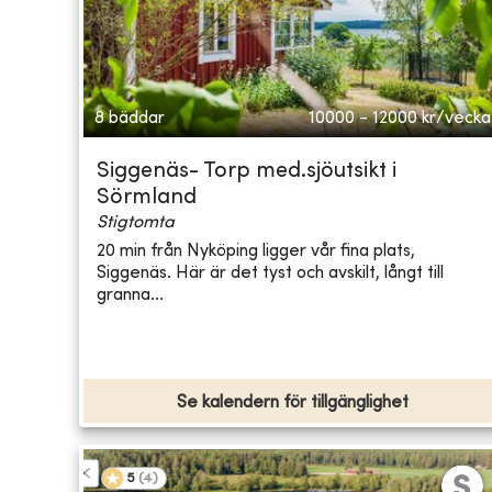
8 bäddar
10000 - 12000
kr/vecka
Siggenäs- Torp med.sjöutsikt i
Sörmland
Stigtomta
20 min från Nyköping ligger vår fina plats,
Siggenäs. Här är det tyst och avskilt, långt till
granna...
Se kalendern för tillgänglighet
5
(
4
)