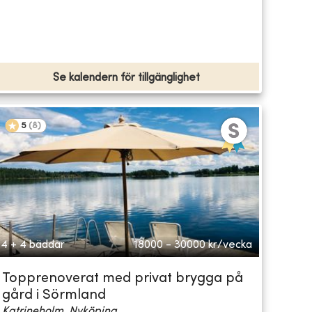
Se kalendern för tillgänglighet
5
(
8
)
4 + 4 bäddar
18000 - 30000
kr/vecka
Topprenoverat med privat brygga på
gård i Sörmland
Katrineholm, Nyköping