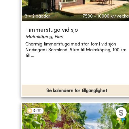
3 + 2 bäddar
7500 - 10000
kr/vecka
Timmerstuga vid sjö
Malmköping, Flen
Charmig timmerstuga med stor tomt vid sjön
Nedingen i Sörmland. 5 km till Malmköping, 100 km
till ...
Se kalendern för tillgänglighet
5
(
6
)