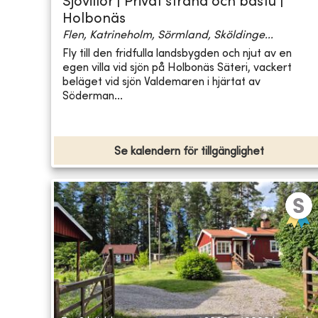
Sjövillor | Privat strand och bastu |
Holbonäs
Flen, Katrineholm, Sörmland, Sköldinge...
Fly till den fridfulla landsbygden och njut av en
egen villa vid sjön på Holbonäs Säteri, vackert
beläget vid sjön Valdemaren i hjärtat av
Söderman...
Se kalendern för tillgänglighet