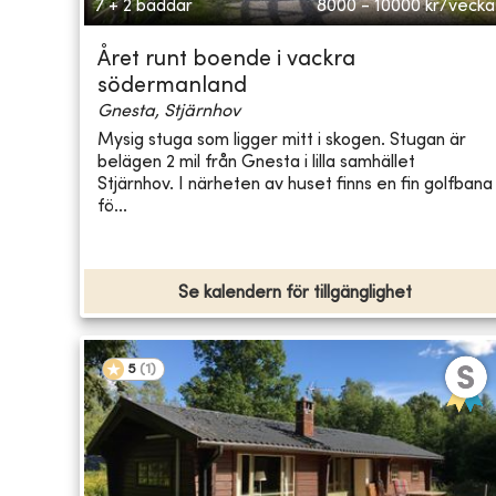
7 + 2 bäddar
8000 - 10000
kr/vecka
Året runt boende i vackra
södermanland
Gnesta, Stjärnhov
Mysig stuga som ligger mitt i skogen. Stugan är
belägen 2 mil från Gnesta i lilla samhället
Stjärnhov. I närheten av huset finns en fin golfbana
fö...
Se kalendern för tillgänglighet
5
(
1
)