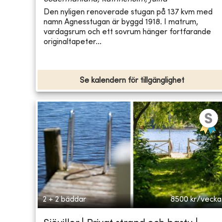
Den nyligen renoverade stugan på 137 kvm med
namn Agnesstugan är byggd 1918. I matrum,
vardagsrum och ett sovrum hänger fortfarande
originaltapeter...
Se kalendern för tillgänglighet
2 + 2 bäddar
8500
kr/vecka