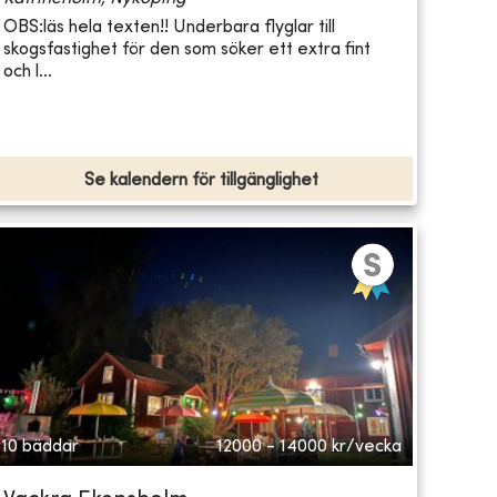
OBS:läs hela texten!! Underbara flyglar till
skogsfastighet för den som söker ett extra fint
och l...
Se kalendern för tillgänglighet
10 bäddar
12000 - 14000
kr/vecka