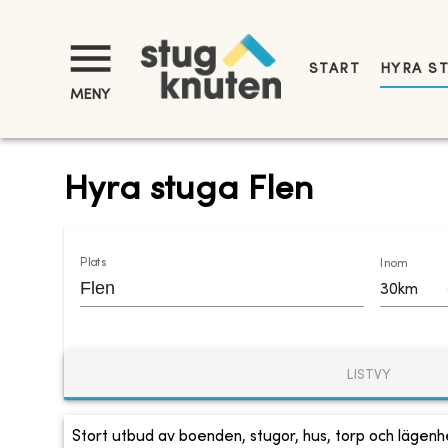
START
HYRA S
MENY
Hyra stuga Flen
Plats
Inom
30km
LISTVY
Stort utbud av boenden, stugor, hus, torp och lägenhe