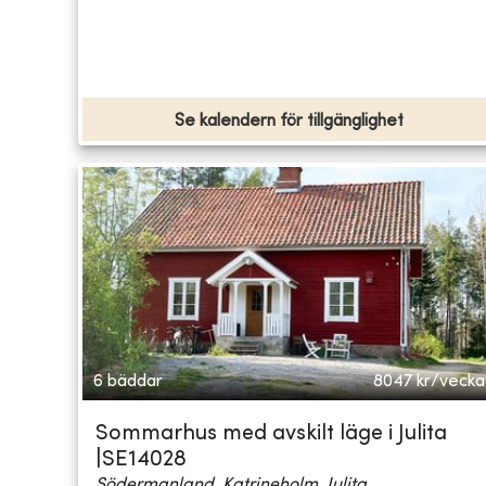
Se kalendern för tillgänglighet
6 bäddar
8047
kr/vecka
Sommarhus med avskilt läge i Julita
|SE14028
Södermanland, Katrineholm, Julita