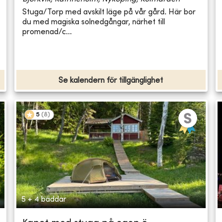
Stuga/Torp med avskilt läge på vår gård. Här bor
du med magiska solnedgångar, närhet till
promenad/c...
Se kalendern för tillgänglighet
5
(
8
)
5 + 4 bäddar