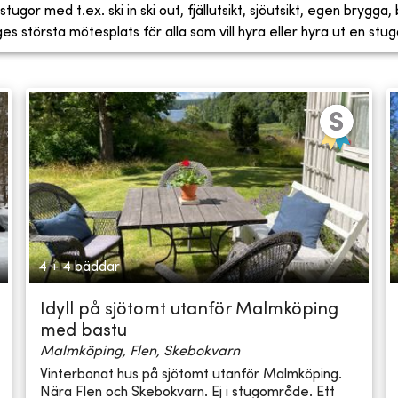
tugor med t.ex. ski in ski out, fjällutsikt, sjöutsikt, egen brygga
 största mötesplats för alla som vill hyra eller hyra ut en stug
4 + 4 bäddar
Idyll på sjötomt utanför Malmköping
med bastu
Malmköping, Flen, Skebokvarn
Vinterbonat hus på sjötomt utanför Malmköping.
Nära Flen och Skebokvarn. Ej i stugområde. Ett