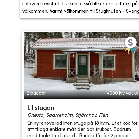
relevant resultat. Du kan också filtrera resultatet på s
välkommen. Varmt välkommen till Stugknuten - Sveriges
2 bäddar
4000
kr/vecka
Lillstugan
Gnesta, Sparreholm, Stjärnhov, Flen
En nyrenoverad liten stuga på 18 kvm. Litet kök för
att tillaga enklare måltider och frukost. Badrum
med toalett och dusch. Bäddsoffa för 2 person...