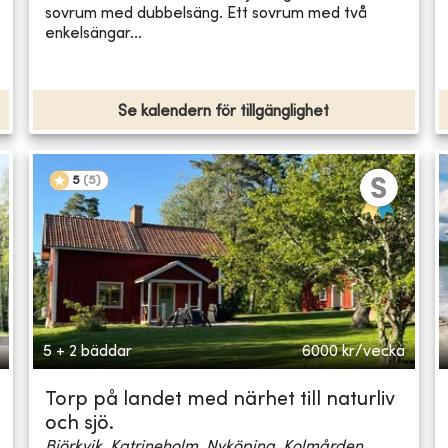
sovrum med dubbelsäng. Ett sovrum med två
enkelsängar...
Se kalendern för tillgänglighet
5
(
5
)
5 + 2 bäddar
6000
kr/vecka
Torp på landet med närhet till naturliv
och sjö.
Björkvik, Katrineholm, Nyköping, Kolmården