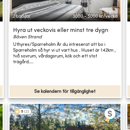
2 bäddar
3000 - 5000
kr/vecka
Hyra ut veckovis eller minst tre dygn
Båven Strand
Uthyres/Sparreholm Är du intreserat att bo i
Sparreholm så hyr vi ut vart hus . Huset är 142km ,
två sovrum, vårdagsrum, kök och ett stot
trägård....
Se kalendern för tillgänglighet
5
(
2
)