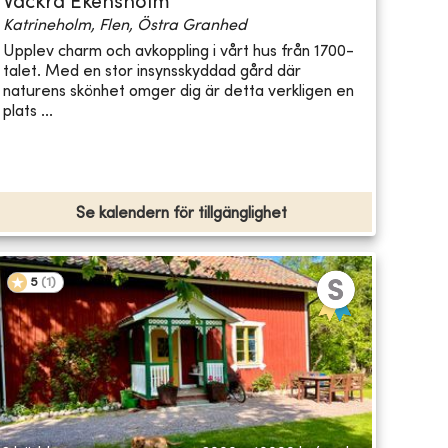
Vackra Ekensholm
Katrineholm, Flen, Östra Granhed
Upplev charm och avkoppling i vårt hus från 1700-
talet. Med en stor insynsskyddad gård där
naturens skönhet omger dig är detta verkligen en
plats ...
Se kalendern för tillgänglighet
5
(
1
)