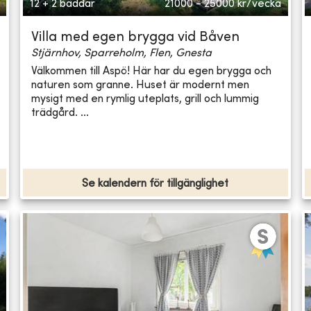
12 + 2 bäddar
21000 - 25000
kr/vecka
Villa med egen brygga vid Båven
Stjärnhov, Sparreholm, Flen, Gnesta
Välkommen till Aspö! Här har du egen brygga och
naturen som granne. Huset är modernt men
mysigt med en rymlig uteplats, grill och lummig
trädgård. ...
Se kalendern för tillgänglighet