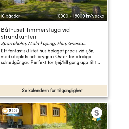
10 bäddar
10000 - 18000
kr/vecka
Båthuset Timmerstuga vid
strandkanten
Sparreholm, Malmköping, Flen, Gnesta...
Ett fantastiskt litet hus beläget precis vid sjön,
med uteplats och brygga i Öster för otroliga
solnedgångar. Perfekt för tjej/kill gäng upp till 1...
Se kalendern för tillgänglighet
5
(
5
)