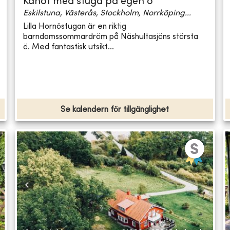
Kanot med stuga på egen ö
Eskilstuna, Västerås, Stockholm, Norrköping...
Lilla Hornöstugan är en riktig
barndomssommardröm på Näshultasjöns största
ö. Med fantastisk utsikt...
Se kalendern för tillgänglighet