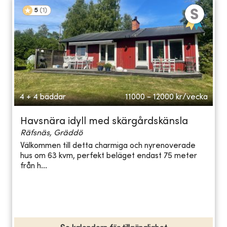
5
(
1
)
4 + 4 bäddar
11000 - 12000
kr/vecka
Havsnära idyll med skärgårdskänsla
Räfsnäs, Gräddö
Välkommen till detta charmiga och nyrenoverade
hus om 63 kvm, perfekt beläget endast 75 meter
från h...