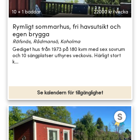
10 + 1 bäddar
22000
kr/vecka
Rymligt sommarhus, fri havsutsikt och
egen brygga
Räfsnäs, Rådmansö, Koholma
Gediget hus från 1973 på 180 kvm med sex sovrum
och 10 sängplatser uthyres veckovis. Härligt stort
k...
Se kalendern för tillgänglighet