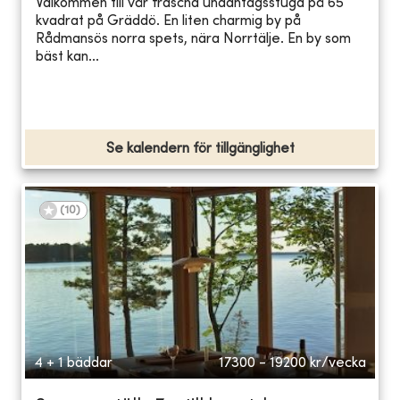
Välkommen till vår fräscha undantagsstuga på 65
kvadrat på Gräddö. En liten charmig by på
Rådmansös norra spets, nära Norrtälje. En by som
bäst kan...
Se kalendern för tillgänglighet
(
10
)
4 + 1 bäddar
17300 - 19200
kr/vecka