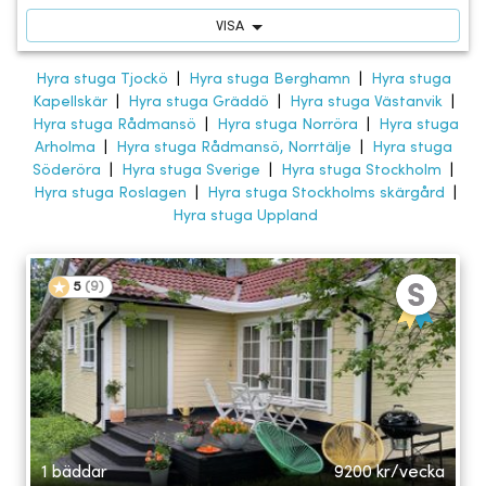
VISA
Hyra stuga Tjockö
|
Hyra stuga Berghamn
|
Hyra stuga
Kapellskär
|
Hyra stuga Gräddö
|
Hyra stuga Västanvik
|
Hyra stuga Rådmansö
|
Hyra stuga Norröra
|
Hyra stuga
Arholma
|
Hyra stuga Rådmansö, Norrtälje
|
Hyra stuga
Söderöra
|
Hyra stuga Sverige
|
Hyra stuga Stockholm
|
Hyra stuga Roslagen
|
Hyra stuga Stockholms skärgård
|
Hyra stuga Uppland
5
(
9
)
1 bäddar
9200
kr/vecka