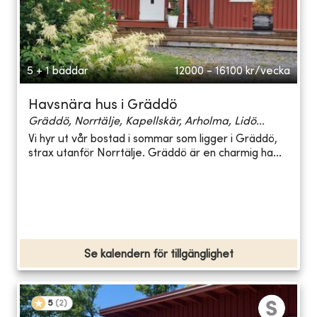
5 + 1 bäddar
12000 - 16100
kr/vecka
Havsnära hus i Gräddö
Gräddö, Norrtälje, Kapellskär, Arholma, Lidö...
Vi hyr ut vår bostad i sommar som ligger i Gräddö,
strax utanför Norrtälje. Gräddö är en charmig ha...
Se kalendern för tillgänglighet
5
(
2
)