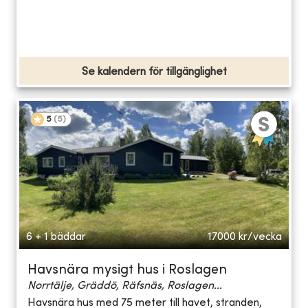
Se kalendern för tillgänglighet
5
(
5
)
6 + 1 bäddar
17000
kr/vecka
Havsnära mysigt hus i Roslagen
Norrtälje, Gräddö, Räfsnäs, Roslagen...
Havsnära hus med 75 meter till havet, stranden,