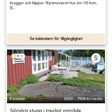
bryggor och klippor. Nyrenoverat hus om 115 kvm.
B...
Se kalendern för tillgänglighet
5
(
1
)
8 bäddar
5000 - 7998
kr/vecka
Sjönära stuga i trevligt område