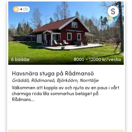
4
(
1
)
6 bäddar
8000 - 12000
kr/vecka
Havsnära stuga på Rådmansö
Gräddö, Rådmansö, Björköörn, Norrtälje
Välkommen att koppla av och njuta av en paus i vårt
charmiga röda lilla sommarhus beläget på
Rådmans...