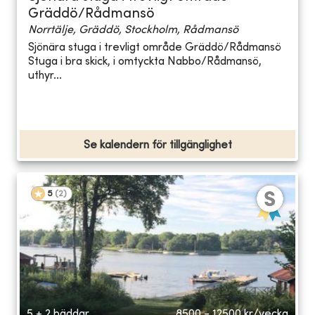
Gräddö/Rådmansö
Norrtälje, Gräddö, Stockholm, Rådmansö
Sjönära stuga i trevligt område Gräddö/Rådmansö
Stuga i bra skick, i omtyckta Nabbo/Rådmansö,
uthyr...
Se kalendern för tillgänglighet
5
(
2
)
5 + 2 bäddar
8500 - 12500
kr/vecka