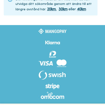
utvidga ditt sökområde genom att ändra till ett
20
km
,
30
km
eller
40
km
längre avstånd här
: