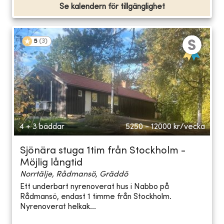
Se kalendern för tillgänglighet
5
(
3
)
4 + 3 bäddar
5250 - 12000
kr/vecka
Sjönära stuga 1tim från Stockholm -
Möjlig långtid
Norrtälje, Rådmansö, Gräddö
Ett underbart nyrenoverat hus i Nabbo på
Rådmansö, endast 1 timme från Stockholm.
Nyrenoverat helkak...