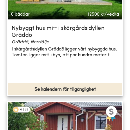
6 bäddar
12500
kr/vecka
Nybyggt hus mitt i skärgårdsidyllen
Gräddö
Gräddö, Norrtälje
I skärgårdsidyllen Gräddö ligger vårt nybyggda hus.
Tomten ligger mitt i byn, ett par hundra meter f...
Se kalendern för tillgänglighet
4
(
3
)