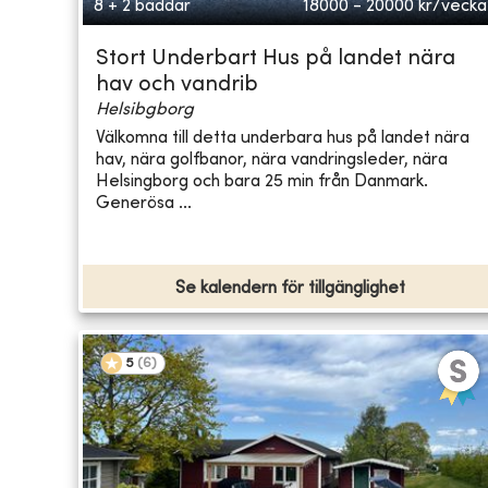
8 + 2 bäddar
18000 - 20000
kr/vecka
Stort Underbart Hus på landet nära
hav och vandrib
Helsibgborg
Välkomna till detta underbara hus på landet nära
hav, nära golfbanor, nära vandringsleder, nära
Helsingborg och bara 25 min från Danmark.
Generösa ...
Se kalendern för tillgänglighet
5
(
6
)