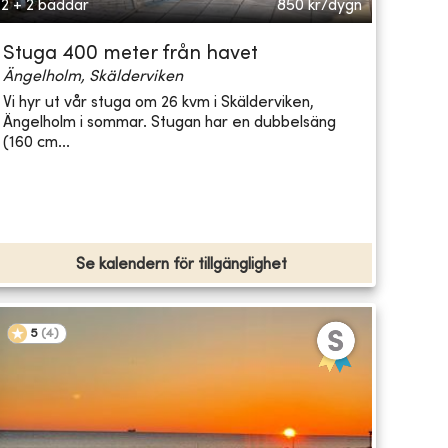
2 + 2 bäddar
850
kr/dygn
Stuga 400 meter från havet
Ängelholm, Skälderviken
Vi hyr ut vår stuga om 26 kvm i Skälderviken,
Ängelholm i sommar. Stugan har en dubbelsäng
(160 cm...
Se kalendern för tillgänglighet
5
(
4
)