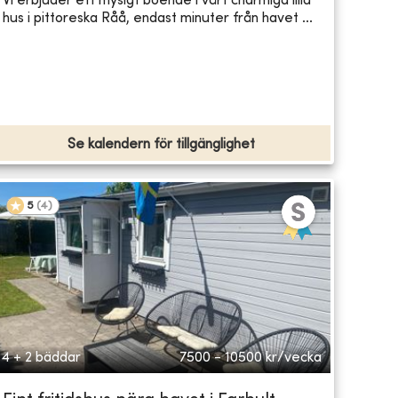
Vi erbjuder ett mysigt boende i vårt charmiga lilla
hus i pittoreska Råå, endast minuter från havet ...
Se kalendern för tillgänglighet
5
(
4
)
4 + 2 bäddar
7500 - 10500
kr/vecka