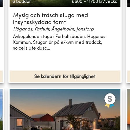
6 bäddar
8600 - 11700
kr/vecka
Mysig och fräsch stuga med
insynsskyddad tomt
Höganäs, Farhult, Ängelholm, Jonstorp
Avkopplande stuga i Farhultsbaden, Höganäs
Kommun. Stugan är på 97kvm med trädäck,
solcells ute dusc...
Se kalendern för tillgänglighet