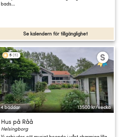
bads...
Se kalendern för tillgänglighet
5
(
5
)
4 bäddar
13500
kr/vecka
Hus på Råå
Helsingborg