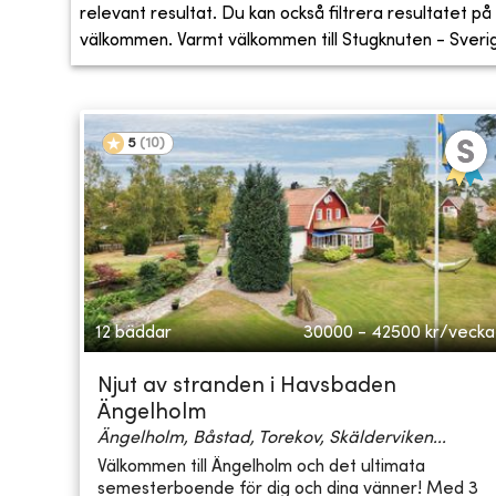
relevant resultat. Du kan också filtrera resultatet på s
välkommen. Varmt välkommen till Stugknuten - Sveriges
5
(
10
)
12 bäddar
30000 - 42500
kr/vecka
Njut av stranden i Havsbaden
Ängelholm
Ängelholm, Båstad, Torekov, Skälderviken...
Välkommen till Ängelholm och det ultimata
semesterboende för dig och dina vänner! Med 3