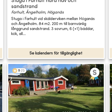
Stuga i Farhult nära hav och
sandstrand
Farhult, Ångelholm, Höganäs
Stuga i Farhult vid skälderviken mellan Höganäs
och Ängelholm. 84 m2. 200 m till barnvänlig
långgrund sandstrand. 3 sovrum, 6 (+1) bäddar,
kök, all...
Se kalendern för tillgänglighet
5
(
1
)