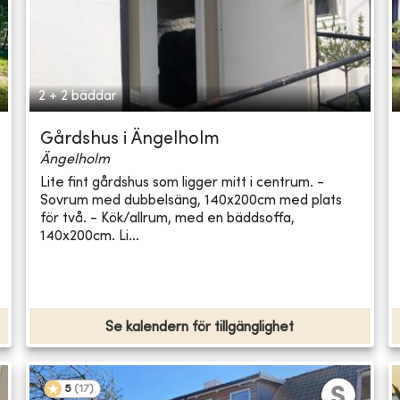
2 + 2 bäddar
Gårdshus i Ängelholm
Ängelholm
Lite fint gårdshus som ligger mitt i centrum. -
Sovrum med dubbelsäng, 140x200cm med plats
för två. - Kök/allrum, med en bäddsoffa,
140x200cm. Li...
Se kalendern för tillgänglighet
5
(
17
)