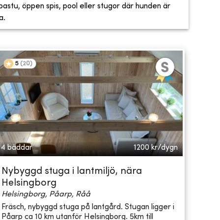
, bastu, öppen spis, pool eller stugor där hunden är
a.
5
(
20
)
4 bäddar
1200
kr/dygn
Nybyggd stuga i lantmiljö, nära
Helsingborg
Helsingborg, Påarp, Råå
Fräsch, nybyggd stuga på lantgård. Stugan ligger i
Påarp ca 10 km utanför Helsingborg. 5km till