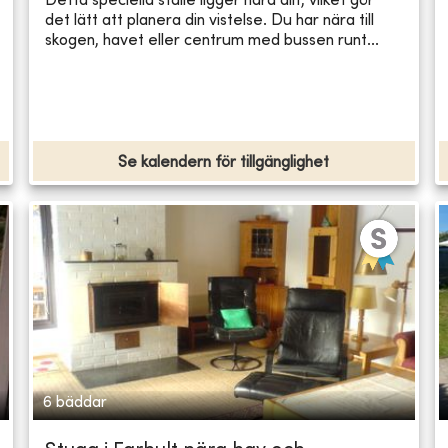
Detta speciella ställe ligger nära allt, vilket gör
det lätt att planera din vistelse. Du har nära till
skogen, havet eller centrum med bussen runt...
Se kalendern för tillgänglighet
6 bäddar