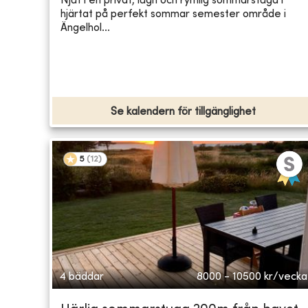
Njut i en privat, lugn och rymlig sommarstuga i
hjärtat på perfekt sommar semester område i
Ängelhol...
Se kalendern för tillgänglighet
5
(
12
)
4 bäddar
8000 - 10500
kr/vecka