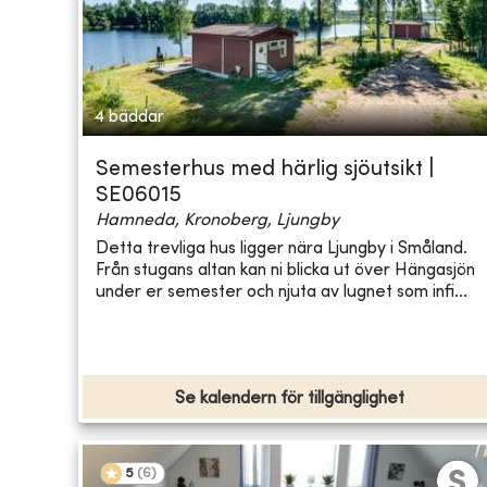
4 bäddar
Semesterhus med härlig sjöutsikt |
SE06015
Hamneda, Kronoberg, Ljungby
Detta trevliga hus ligger nära Ljungby i Småland.
Från stugans altan kan ni blicka ut över Hängasjön
under er semester och njuta av lugnet som infi...
Se kalendern för tillgänglighet
5
(
6
)