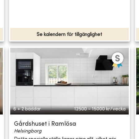
Se kalendern för tillgänglighet
6 + 2 bäddar
12500 - 15000
kr/vecka
Gårdshuset i Ramlösa
Helsingborg