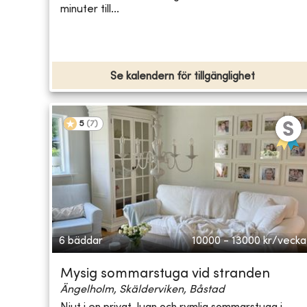
minuter till...
Se kalendern för tillgänglighet
5
(
7
)
6 bäddar
10000 - 13000
kr/vecka
Mysig sommarstuga vid stranden
Ängelholm, Skälderviken, Båstad