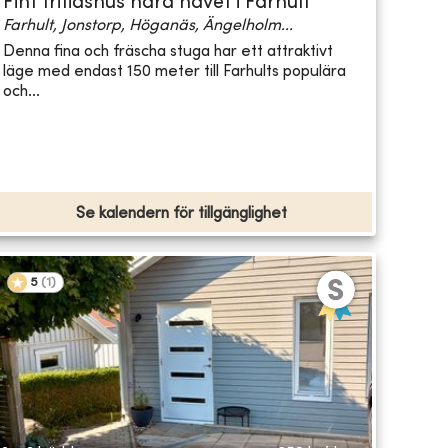
Fint fritidshus nära havet i Farhult
Farhult, Jonstorp, Höganäs, Ängelholm...
Denna fina och fräscha stuga har ett attraktivt
läge med endast 150 meter till Farhults populära
och...
Se kalendern för tillgänglighet
5
(
1
)