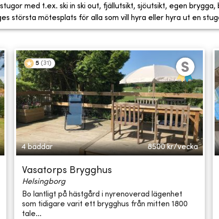
tugor med t.ex. ski in ski out, fjällutsikt, sjöutsikt, egen brygga
 största mötesplats för alla som vill hyra eller hyra ut en stug
5
(
31
)
4 bäddar
8500
kr/vecka
Vasatorps Brygghus
Helsingborg
Bo lantligt på hästgård i nyrenoverad lägenhet
som tidigare varit ett brygghus från mitten 1800
tale...