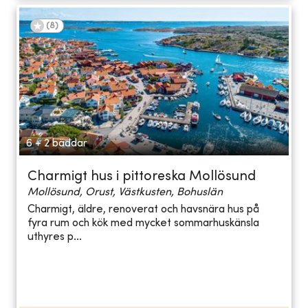
(
8
)
6 + 2 bäddar
Charmigt hus i pittoreska Mollösund
Mollösund, Orust, Västkusten, Bohuslän
Charmigt, äldre, renoverat och havsnära hus på
fyra rum och kök med mycket sommarhuskänsla
uthyres p...