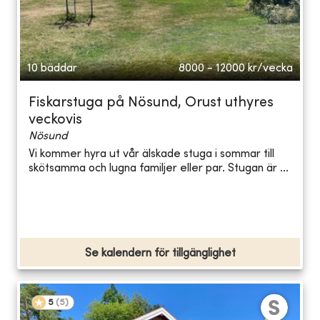
10 bäddar
8000 - 12000
kr/vecka
Fiskarstuga på Nösund, Orust uthyres
veckovis
Nösund
Vi kommer hyra ut vår älskade stuga i sommar till
skötsamma och lugna familjer eller par. Stugan är ...
Se kalendern för tillgänglighet
5
(
5
)