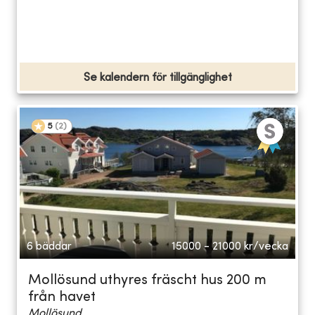
Se kalendern för tillgänglighet
5
(
2
)
6 bäddar
15000 - 21000
kr/vecka
Mollösund uthyres fräscht hus 200 m
från havet
Mollösund