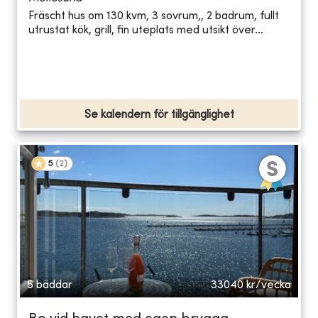
Fräscht hus om 130 kvm, 3 sovrum,, 2 badrum, fullt
utrustat kök, grill, fin uteplats med utsikt över...
Se kalendern för tillgänglighet
5
(
2
)
5 bäddar
33040
kr/vecka