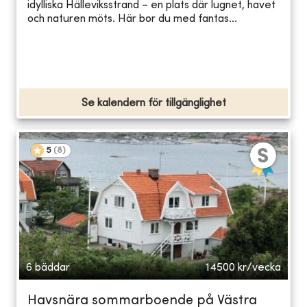
idylliska Hälleviksstrand – en plats där lugnet, havet
och naturen möts. Här bor du med fantas...
Se kalendern för tillgänglighet
5
(
8
)
6 bäddar
14500
kr/vecka
Havsnära sommarboende på Västra