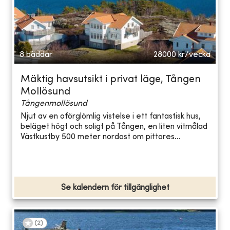
8 bäddar
28000
kr/vecka
Mäktig havsutsikt i privat läge, Tången
Mollösund
Tångenmollösund
Njut av en oförglömlig vistelse i ett fantastisk hus,
beläget högt och soligt på Tången, en liten vitmålad
Västkustby 500 meter nordost om pittores...
Se kalendern för tillgänglighet
(
2
)