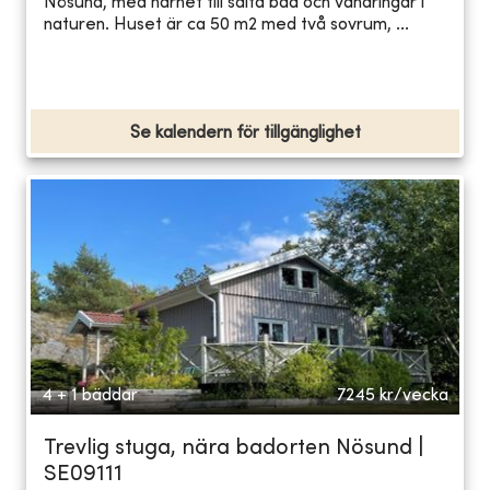
Nösund, med närhet till salta bad och vandringar i
naturen. Huset är ca 50 m2 med två sovrum, ...
Se kalendern för tillgänglighet
4 + 1 bäddar
7245
kr/vecka
Trevlig stuga, nära badorten Nösund |
SE09111