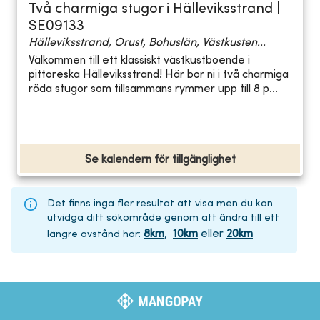
Två charmiga stugor i Hälleviksstrand |
SE09133
Hälleviksstrand, Orust, Bohuslän, Västkusten...
Välkommen till ett klassiskt västkustboende i
pittoreska Hälleviksstrand! Här bor ni i två charmiga
röda stugor som tillsammans rymmer upp till 8 p...
Se kalendern för tillgänglighet
Det finns inga fler resultat att visa men du kan
utvidga ditt sökområde genom att ändra till ett
8
km
,
10
km
eller
20
km
längre avstånd här
: