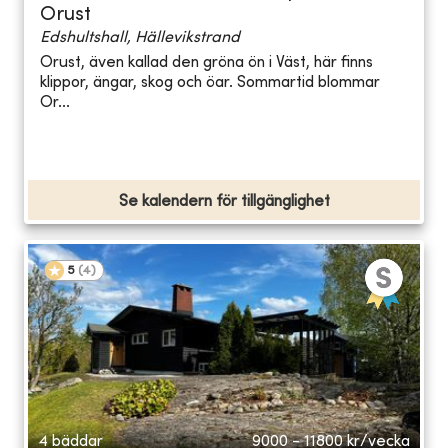
Orust
Edshultshall, Hällevikstrand
Orust, även kallad den gröna ön i Väst, här finns
klippor, ängar, skog och öar. Sommartid blommar
Or...
Se kalendern för tillgänglighet
5
(
4
)
4 bäddar
9000 - 11800
kr/vecka