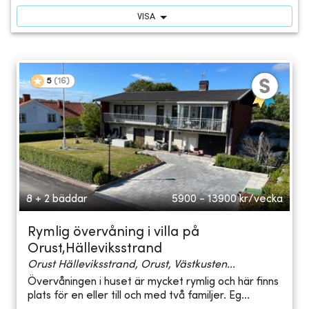
VISA
5
(
16
)
8 + 2 bäddar
5900 - 13900
kr/vecka
Rymlig övervåning i villa på
Orust,Hälleviksstrand
Orust Hälleviksstrand, Orust, Västkusten...
Övervåningen i huset är mycket rymlig och här finns
plats för en eller till och med två familjer. Eg...