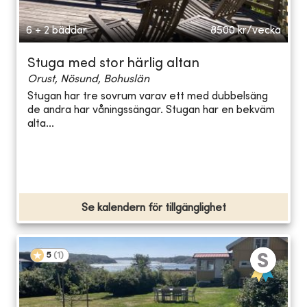
6 + 2 bäddar
8500
kr/vecka
Stuga med stor härlig altan
Orust, Nösund, Bohuslän
Stugan har tre sovrum varav ett med dubbelsäng
de andra har våningssängar. Stugan har en bekväm
alta...
Se kalendern för tillgänglighet
5
(
1
)