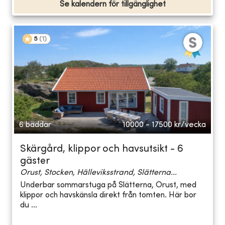
Se kalendern för tillgänglighet
5
(
1
)
6 bäddar
10000 - 17500
kr/vecka
Skärgård, klippor och havsutsikt - 6
gäster
Orust, Stocken, Hälleviksstrand, Slätterna...
Underbar sommarstuga på Slätterna, Orust, med
klippor och havskänsla direkt från tomten. Här bor
du ...