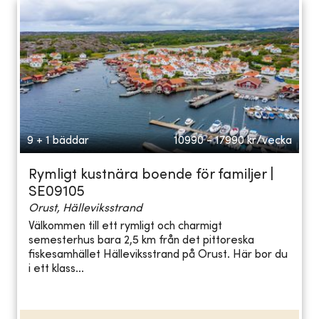
9 + 1 bäddar
10990 - 17990
kr/vecka
Rymligt kustnära boende för familjer |
SE09105
Orust, Hälleviksstrand
Välkommen till ett rymligt och charmigt
semesterhus bara 2,5 km från det pittoreska
fiskesamhället Hälleviksstrand på Orust. Här bor du
i ett klass...