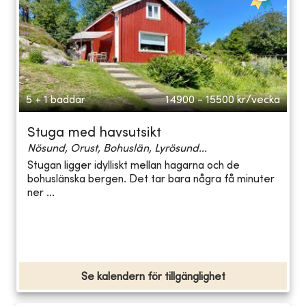
5 + 1 bäddar
14900 - 15500
kr/vecka
Stuga med havsutsikt
Nösund, Orust, Bohuslän, Lyrösund...
Stugan ligger idylliskt mellan hagarna och de
bohuslänska bergen. Det tar bara några få minuter
ner ...
Se kalendern för tillgänglighet