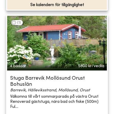
Se kalendern för tillgänglighet
(
1
)
4 bäddar
5800
kr/vecka
Stuga Barrevik Mollösund Orust
Bohuslän
Barrevik, Hälleviksstrand, Mollösund, Orust
Välkomna till vårt sommarparadis på västra Orust
Renoverad gäststuga, nära bad och fiske (500m)
Ful...