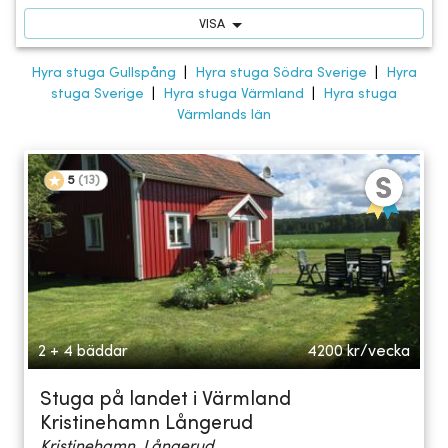
VISA
Hyra stuga Gullspång
|
Hyra stuga Södra Sverige
|
Hyra
stuga Sverige
|
Hyra stuga Värmland
|
Hyra stuga
Värmlands län
5
(
13
)
2 + 4 bäddar
4200
kr/vecka
Stuga på landet i Värmland
Kristinehamn Långerud
Kristinehamn, Långerud