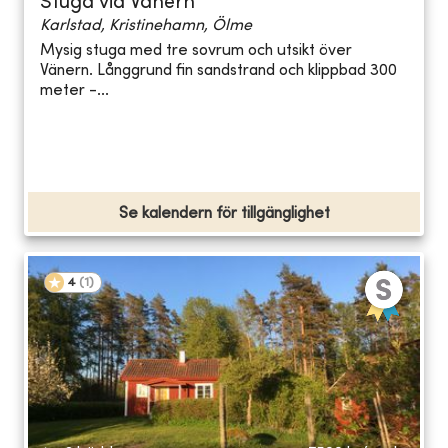
Stuga vid Vänern
Karlstad, Kristinehamn, Ölme
Mysig stuga med tre sovrum och utsikt över
Vänern. Långgrund fin sandstrand och klippbad 300
meter -...
Se kalendern för tillgänglighet
4
(
1
)