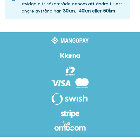
utvidga ditt sökområde genom att ändra till ett
30
km
,
40
km
eller
50
km
längre avstånd här
: