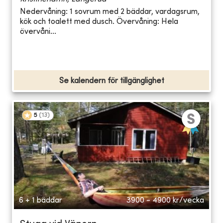
Nedervåning: 1 sovrum med 2 bäddar, vardagsrum,
kök och toalett med dusch. Övervåning: Hela
övervåni...
Se kalendern för tillgänglighet
5
(
13
)
6 + 1 bäddar
3900 - 4900
kr/vecka