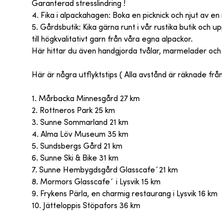
Garanterad stresslindring !
4. Fika i alpackahagen: Boka en picknick och njut av e
5. Gårdsbutik: Kika gärna runt i vår rustika butik och 
till högkvalitativt garn från våra egna alpackor.
Här hittar du även handgjorda tvålar, marmelader och 
Här är några utflyktstips ( Alla avstånd är räknade frå
1. Mårbacka Minnesgård 27 km
2. Rottneros Park 25 km
3. Sunne Sommarland 21 km
4. Alma Löv Museum 35 km
5. Sundsbergs Gård 21 km
6. Sunne Ski & Bike 31 km
7. Sunne Hembygdsgård Glasscafe´21 km
8. Mormors Glasscafe´ i Lysvik 15 km
9. Frykens Pärla, en charmig restaurang i Lysvik 16 km
10. Jätteloppis Stöpafors 36 km