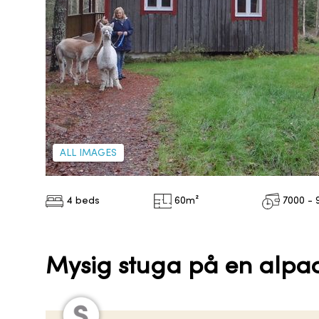
ALL IMAGES
4 beds
60
m²
7000 - 
Mysig stuga på en alp