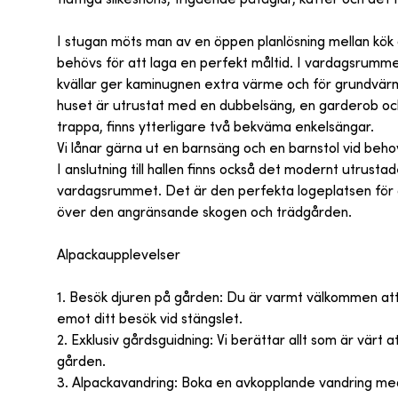
I stugan möts man av en öppen planlösning mellan kök 
behövs för att laga en perfekt måltid. I vardagsrummet
kvällar ger kaminugnen extra värme och för grundvä
huset är utrustat med en dubbelsäng, en garderob och 
trappa, finns ytterligare två bekväma enkelsängar.
Vi lånar gärna ut en barnsäng och en barnstol vid beho
I anslutning till hallen finns också det modernt utrus
vardagsrummet. Det är den perfekta logeplatsen för att 
över den angränsande skogen och trädgården.
Alpackaupplevelser
1. Besök djuren på gården: Du är varmt välkommen att 
emot ditt besök vid stängslet.
2. Exklusiv gårdsguidning: Vi berättar allt som är värt 
gården.
3. Alpackavandring: Boka en avkopplande vandring med