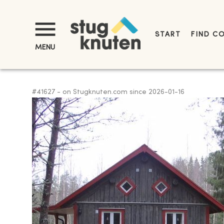
START
FIND C
MENU
#
41627
-
on Stugknuten.com since
2026-01-16