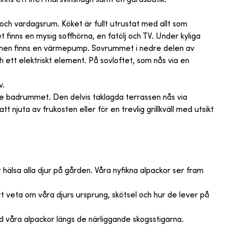
och vardagsrum. Köket är fullt utrustat med allt som
 finns en mysig soffhörna, en fatölj och TV. Under kyliga
rmen finns en värmepump. Sovrummet i nedre delen av
ett elektriskt element. På sovloftet, som nås via en
v.
tade badrummet. Den delvis taklagda terrassen nås via
njuta av frukosten eller för en trevlig grillkväll med utsikt
hälsa alla djur på gården. Våra nyfikna alpackor ser fram
att veta om våra djurs ursprung, skötsel och hur de lever på
 våra alpackor längs de närliggande skogsstigarna.