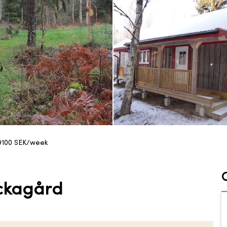
9100
SEK/week
ackagård