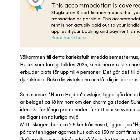
This accommodation is covered 
Stugknuten S-certification means that you
transaction as possible. This accommodat
rent is not actually paid out to your landl
applies if your booking and payment is m
Read more here
Välkommen till detta kärleksfullt inredda semesterhus, 
Huset som färdigställdes 2025, kombinerar rustik ch
erbjuder plats för upp till 4 personer. Det gör det till d
djurälskare. Boka din vistelse nu och låt dig inspereras
Som namnet "Norra Höjden" avslöjar, ligger gården och
är beläget ca 18 km norr om den charmiga staden Sunn
idealiskt för långa promenader, för att plocka svamp u
se älgar i sin naturliga miljö.
Mitt i skogen, bara ca 2,5 km från huset, ligger sjön "H
på tomten ligger ägarnas hus och ca 150 m bort finns 
fluffiga silkeshöns, frigående påfåglar, katter och det 