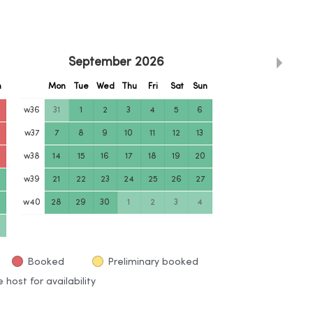
September
2026
n
Mon
Tue
Wed
Thu
Fri
Sat
Sun
w
36
31
1
2
3
4
5
6
w
37
7
8
9
10
11
12
13
w
38
14
15
16
17
18
19
20
w
39
21
22
23
24
25
26
27
w
40
28
29
30
1
2
3
4
Booked
Preliminary booked
 host for availability