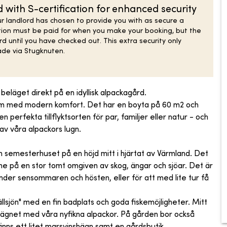
with S-certification for enhanced security
r landlord has chosen to provide you with as secure a
ion must be paid for when you make your booking, but the
ord until you have checked out. This extra security only
ade via Stugknuten.
beläget direkt på en idyllisk alpackagård.
arm med modern komfort. Det har en boyta på 60 m2 och
en perfekta tillflyktsorten för par, familjer eller natur - och
 av våra alpackors lugn.
 semesterhuset på en höjd mitt i hjärtat av Värmland. Det
e på en stor tomt omgiven av skog, ängar och sjöar. Det är
nder sensommaren och hösten, eller för att med lite tur få
ällsjön" med en fin badplats och goda fiskemöjligheter. Mitt
hägnet med våra nyfikna alpackor. På gården bor också
finns ett litet marsvinshägn samt en gårdsbutik.