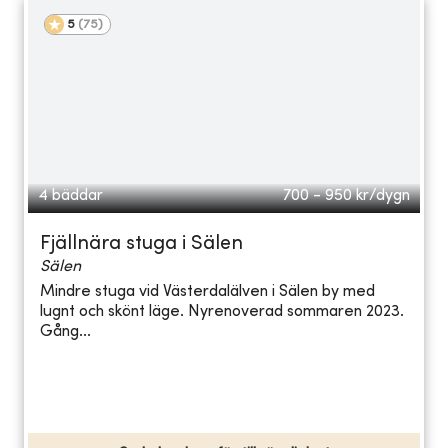
5
(
75
)
4 bäddar
700 - 950
kr/dygn
Fjällnära stuga i Sälen
Sälen
Mindre stuga vid Västerdalälven i Sälen by med
lugnt och skönt läge. Nyrenoverad sommaren 2023.
Gång...