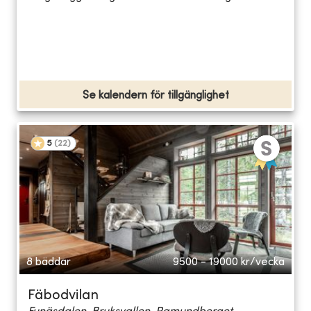
Se kalendern för tillgänglighet
5
(
22
)
8 bäddar
9500 - 19000
kr/vecka
Fäbodvilan