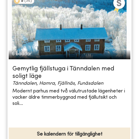
5
(
36
)
6 bäddar
Gemytlig fjällstuga i Tänndalen med
soligt läge
Tänndalen, Hamra, Fjällnäs, Funäsdalen
Modernt parhus med två välutrustade lägenheter i
vacker äldre timmerbyggnad med fjällutsikt och
soli...
Se kalendern för tillgänglighet