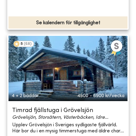
Se kalendern för tillgänglighet
5
(
68
)
4 + 2 bäddar
4500 - 6900
kr/vecka
Timrad fjällstuga i Grövelsjön
Grövelsjön, Storsätern, Västerbäcken, Idre...
Upplev Grövelsjön i Sveriges sydligaste fjällvärld.
Här bor du i en mysig timmerstuga med äldre char...