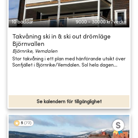
10 bäddar
9000 - 30000
kr/vecka
Takvåning ski in & ski out drömläge
Björnvallen
Björnrike, Vemdalen
Stor takvåning i ett plan med hänförande utsikt över
Sonfjället i Björnrike/Vemdalen. Sol hela dagen...
Se kalendern för tillgänglighet
5
(
73
)