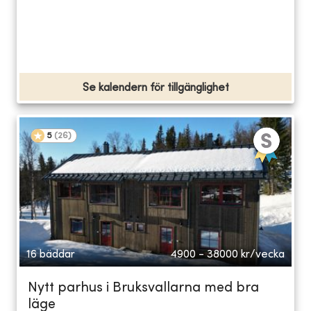
Se kalendern för tillgänglighet
5
(
26
)
16 bäddar
4900 - 38000
kr/vecka
Nytt parhus i Bruksvallarna med bra
läge