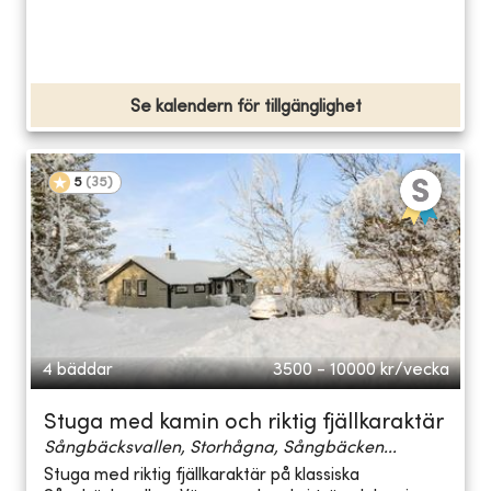
Se kalendern för tillgänglighet
5
(
35
)
4 bäddar
3500 - 10000
kr/vecka
Stuga med kamin och riktig fjällkaraktär
Sångbäcksvallen, Storhågna, Sångbäcken...
Stuga med riktig fjällkaraktär på klassiska