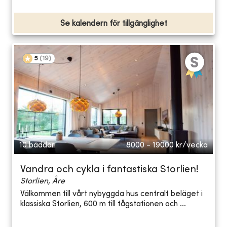
Se kalendern för tillgänglighet
5
(
19
)
10 bäddar
8000 - 19000
kr/vecka
Vandra och cykla i fantastiska Storlien!
Storlien, Åre
Välkommen till vårt nybyggda hus centralt beläget i
klassiska Storlien, 600 m till tågstationen och ...