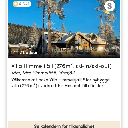
5
(
22
)
17 + 2 bäddar
Villa Himmelfjäll (276m², ski-in/ski-out)
Idre, Idre Himmelfjäll, Idrefjäll...
Välkomna att boka Villa Himmelfjäll! Stor nybyggd
villa (276 m²) i vackra Idre Himmelfjäll där fler...
Se kalendern för tillgänglighet