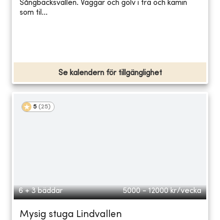
Sångbäcksvallen. Väggar och golv i trä och kamin
som til...
Se kalendern för tillgänglighet
5
(
25
)
6 + 3 bäddar
5000 - 12000
kr/vecka
Mysig stuga Lindvallen