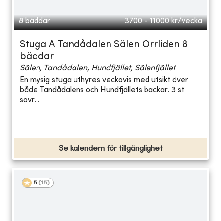
8 bäddar
3700 - 11000
kr/vecka
Stuga A Tandådalen Sälen Orrliden 8
bäddar
Sälen, Tandådalen, Hundfjället, Sälenfjället
En mysig stuga uthyres veckovis med utsikt över
både Tandådalens och Hundfjällets backar. 3 st
sovr...
Se kalendern för tillgänglighet
5
(
15
)