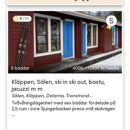
5
(
16
)
6 bäddar
4000 - 12000
kr/vecka
Kläppen, Sälen, ski in ski out, bastu,
jacuzzi m m
Sälen, Kläppen, Dalarna, Transtrand...
Tvåvåningslägenhet med sex bäddar fördelade på
2,5 rum i övre Sjungarbacken precis intill skidvägen
...