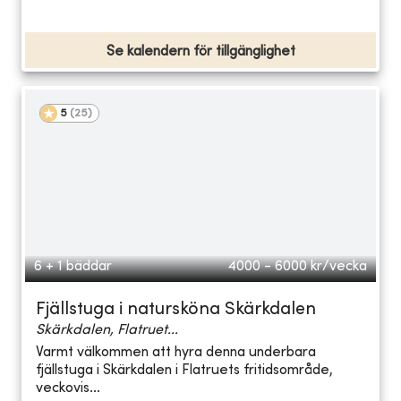
Se kalendern för tillgänglighet
5
(
25
)
6 + 1 bäddar
4000 - 6000
kr/vecka
Fjällstuga i natursköna Skärkdalen
Skärkdalen, Flatruet...
Varmt välkommen att hyra denna underbara
fjällstuga i Skärkdalen i Flatruets fritidsområde,
veckovis...