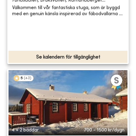
Funäsdalen, Bruksvallen, Ramundberget...
Välkommen till vår fantastiska stuga, som är byggd
med en genuin känsla inspirerad av fäbodvallarna ...
Se kalendern för tillgänglighet
5
(
43
)
4 + 2 bäddar
700 - 1500
kr/dygn