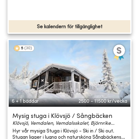
Se kalendern för tillgänglighet
5
(
30
)
6 + 1 bäddar
2500 - 11500
kr/vecka
Mysig stuga i Klövsjö / Sångbäcken
Klövsjö, Vemdalen, Vemdalsskalet, Björnrike...
Hyr vår mysiga Stuga i Klövsjö - Ski in / Ski out.
Stugan ligger i lugna och natursköna Sångbäckens...