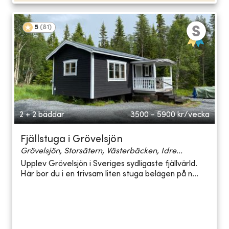
5
(
81
)
2 + 2 bäddar
3500 - 5900
kr/vecka
Fjällstuga i Grövelsjön
Grövelsjön, Storsätern, Västerbäcken, Idre...
Upplev Grövelsjön i Sveriges sydligaste fjällvärld.
Här bor du i en trivsam liten stuga belägen på n...