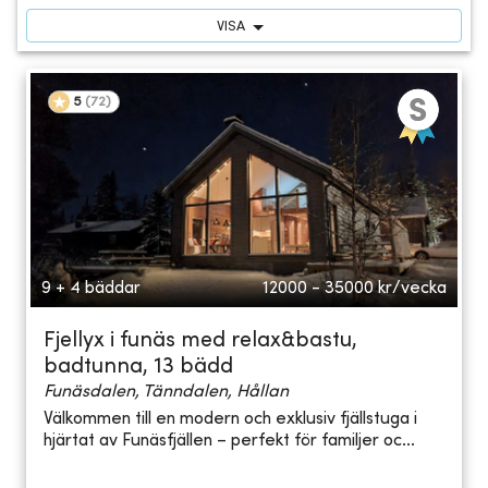
VISA
5
(
72
)
9 + 4 bäddar
12000 - 35000
kr/vecka
Fjellyx i funäs med relax&bastu,
badtunna, 13 bädd
Funäsdalen, Tänndalen, Hållan
Välkommen till en modern och exklusiv fjällstuga i
hjärtat av Funäsfjällen – perfekt för familjer oc...