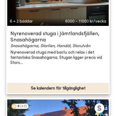
6 + 2 bäddar
6000 - 11000
kr/vecka
Nyrenoverad stuga i Jämtlandsfjällen,
Snasahögarna
Snasahögarna, Storlien, Handöl, Storulvån
Nyrenoverad stuga med bastu och relax i det
fantastiska Snasahögarna. Stugan ligger precis vid
Stors...
Se kalendern för tillgänglighet
5
(
43
)