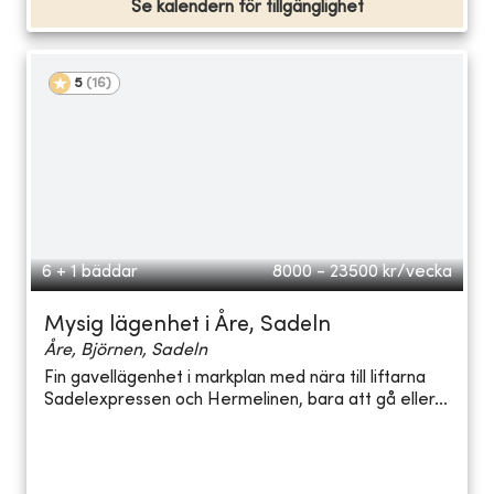
Se kalendern för tillgänglighet
5
(
16
)
6 + 1 bäddar
8000 - 23500
kr/vecka
Mysig lägenhet i Åre, Sadeln
Åre, Björnen, Sadeln
Fin gavellägenhet i markplan med nära till liftarna
Sadelexpressen och Hermelinen, bara att gå eller...