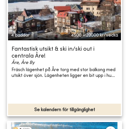
4 bäddar
4500 - 20000
kr/vecka
Fantastisk utsikt & ski in/ski out i
centrala Åre!
Åre, Åre By
Fräsch lägenhet på Åre torg med stor balkong med
utsikt över sjön. Lägenheten ligger en bit upp i hu...
Se kalendern för tillgänglighet