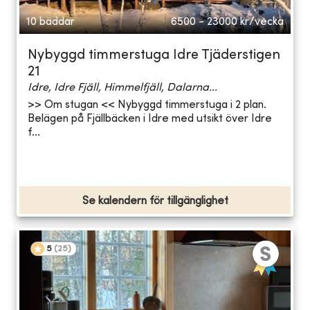
10 bäddar
6500 - 23000
kr/vecka
Nybyggd timmerstuga Idre Tjäderstigen
21
Idre, Idre Fjäll, Himmelfjäll, Dalarna...
>> Om stugan << Nybyggd timmerstuga i 2 plan.
Belägen på Fjällbäcken i Idre med utsikt över Idre
f...
Se kalendern för tillgänglighet
5
(
25
)