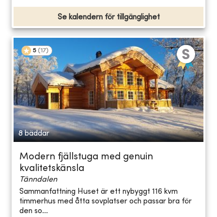
Se kalendern för tillgänglighet
5
(
17
)
8 bäddar
Modern fjällstuga med genuin
kvalitetskänsla
Tänndalen
Sammanfattning Huset är ett nybyggt 116 kvm
timmerhus med åtta sovplatser och passar bra för
den so...