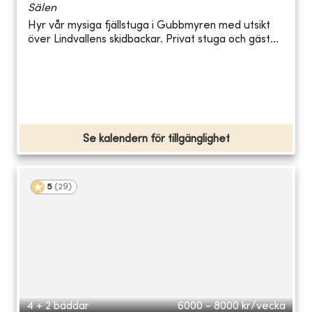
Sälen
Hyr vår mysiga fjällstuga i Gubbmyren med utsikt
över Lindvallens skidbackar. Privat stuga och gäst...
Se kalendern för tillgänglighet
5
(
29
)
4 + 2 bäddar
6000 - 8000
kr/vecka