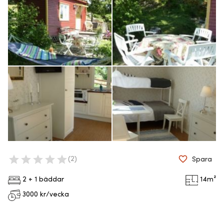
(
2
)
Spara
2 + 1 bäddar
14
m²
3000
kr/vecka