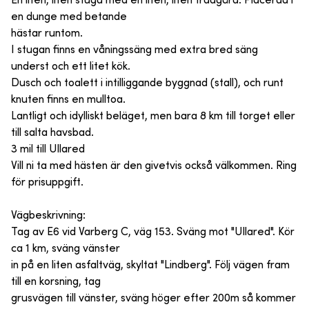
En liten, liten stuga med en liten, liten trädgård. Placerad i
en dunge med betande
hästar runtom.
I stugan finns en våningssäng med extra bred säng
underst och ett litet kök.
Dusch och toalett i intilliggande byggnad (stall), och runt
knuten finns en mulltoa.
Lantligt och idylliskt beläget, men bara 8 km till torget eller
till salta havsbad.
3 mil till Ullared
Vill ni ta med hästen är den givetvis också välkommen. Ring
för prisuppgift.
Vägbeskrivning:
Tag av E6 vid Varberg C, väg 153. Sväng mot "Ullared". Kör
ca 1 km, sväng vänster
in på en liten asfaltväg, skyltat "Lindberg". Följ vägen fram
till en korsning, tag
grusvägen till vänster, sväng höger efter 200m så kommer