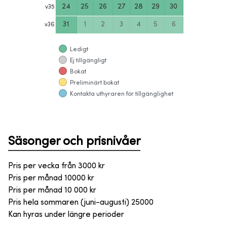
24
25
26
27
28
29
30
v
35
31
1
2
3
4
5
6
v
36
Ledigt
Ej tillgängligt
Bokat
Preliminärt bokat
Kontakta uthyraren för tillgänglighet
Säsonger och prisnivåer
Pris per vecka från
3000
kr
Pris per månad
10000
kr
Pris per månad 10 000 kr
Pris hela sommaren (juni-augusti) 25000
Kan hyras under längre perioder