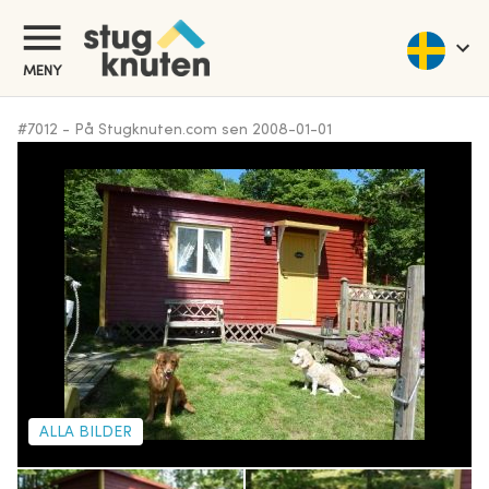
MENY
#
7012
-
På Stugknuten.com sen
2008-01-01
ALLA BILDER