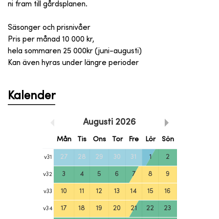
ni fram till gårdsplanen.
Säsonger och prisnivåer
Pris per månad 10 000 kr,
hela sommaren 25 000kr (juni-augusti)
Kan även hyras under längre perioder
Kalender
Augusti
2026
Mån
Tis
Ons
Tor
Fre
Lör
Sön
27
28
29
30
31
1
2
v
31
3
4
5
6
7
8
9
v
32
10
11
12
13
14
15
16
v
33
17
18
19
20
21
22
23
v
34