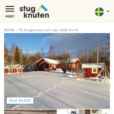
MENY
#
5036
-
På Stugknuten.com sen
2006-01-01
ALLA BILDER