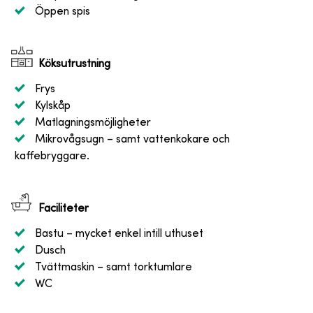
Öppen spis
Köksutrustning
Frys
Kylskåp
Matlagningsmöjligheter
Mikrovågsugn
– samt vattenkokare och
kaffebryggare.
Faciliteter
Bastu
– mycket enkel intill uthuset
Dusch
Tvättmaskin
– samt torktumlare
WC