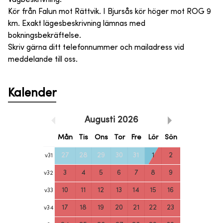
Kör från Falun mot Rättvik. I Bjursås kör höger mot ROG 9
km. Exakt lägesbeskrivning lämnas med
bokningsbekräftelse.
Skriv gärna ditt telefonnummer och mailadress vid
meddelande till oss.
Kalender
Augusti
2026
Mån
Tis
Ons
Tor
Fre
Lör
Sön
27
28
29
30
31
1
2
v
31
3
4
5
6
7
8
9
v
32
10
11
12
13
14
15
16
v
33
17
18
19
20
21
22
23
v
34