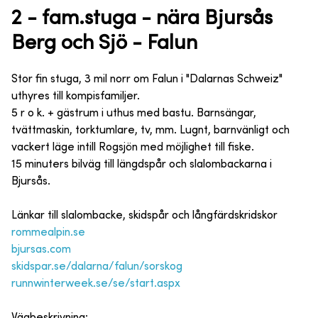
2 - fam.stuga - nära Bjursås
Berg och Sjö - Falun
Stor fin stuga, 3 mil norr om Falun i "Dalarnas Schweiz"
uthyres till kompisfamiljer.
5 r o k. + gästrum i uthus med bastu. Barnsängar,
tvättmaskin, torktumlare, tv, mm. Lugnt, barnvänligt och
vackert läge intill Rogsjön med möjlighet till fiske.
15 minuters bilväg till längdspår och slalombackarna i
Bjursås.
Länkar till slalombacke, skidspår och långfärdskridskor
rommealpin.se
bjursas.com
skidspar.se/dalarna/falun/sorskog
runnwinterweek.se/se/start.aspx
Vägbeskrivning: