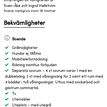
uthyrningen av fastigheten är
:
Sven-Åke och Ingrid Hellström
Svarar vanligtvis inom 18 timmar
Bekvämligheter
Boende
Grillmöjligheter
Hundar ej tillåtna
Mobiltelefontäckning
Rökning inomhus förbjuden
Separata sovrum
– 4 st sovrum varav 1 med en
dubbelsäng, 2 st med våningssäng för 2 samt ett rum med
4 bäddar i två våningssängar. Uthus med snickarbod och
gästrum sommartid.
Tv
Utemöbler
Uteplats
– med utegrill