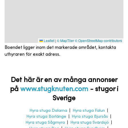
Leaflet
|
© MapTiler
© OpenStreetMap contributors
Boendet ligger inom det markerade området, kontakta
uthyraren för exakt adress.
Det här är en av många annonser
på
www.stugknuten.com
-
stugor i
Sverige
Hyra stuga Dalarna
|
Hyra stuga Falun
|
Hyra stuga Borlänge
|
Hyra stuga Bjursås
|
Hyra stuga Sågmyra
|
Hyra stuga Svärdsjö
|