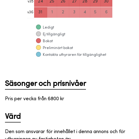
24
25
26
27
28
29
30
v
35
31
1
2
3
4
5
6
v
36
Ledigt
Ej tillgängligt
Bokat
Preliminärt bokat
Kontakta uthyraren för tillgänglighet
Säsonger och prisnivåer
Pris per vecka från
6800
kr
Värd
Den som ansvarar för innehållet i denna annons och för