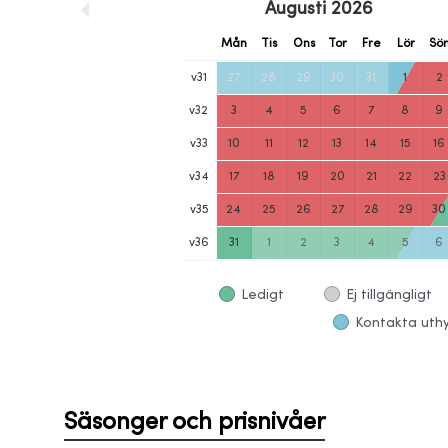
Augusti
2026
Mån
Tis
Ons
Tor
Fre
Lör
Sö
v
31
27
28
29
30
31
1
2
v
32
3
4
5
6
7
8
9
v
33
10
11
12
13
14
15
16
v
34
17
18
19
20
21
22
23
v
35
24
25
26
27
28
29
30
v
36
31
1
2
3
4
5
6
Ledigt
Ej tillgängligt
Kontakta uthyr
Säsonger och prisnivåer