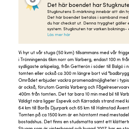
Det här boendet har Stugknut
Stugknutens S-märkning innebär att din hy
Det här boendet betalas i samband med bo
du har checkat ut. Denna trygghet gäller
system. Stugknuten tar varken boknings- e
Läs mer här
Vi hyr ut vår stuga (50 kvm) tillsammans med vår frig
i Trönningenäs 6km norr om Varberg, endast 100 m från
sydligaste arkipelag, från Getterön i söder till Balgö 
tomten eller också ca 300 m längre bort vid "badbrygg
Området erbjuder vackra promenadmöjligheter i typisk 
är också, förutom Gamla Varberg och Fågelreservoar
400m från tomten. Det tar bara 10 min med bil till Varb
Väldigt nära ligger Espevik och Kärradals strand med k
64 km till Borås Djurpark och 65 km till Halmstad Ävent
Tomten på ca 1500 kvm är en hörntomt med mestadels 
bostadshus. Det finns en studsmatta samt ett klätter
Stugan som är vinterbonad och byggd 2007, har en sto