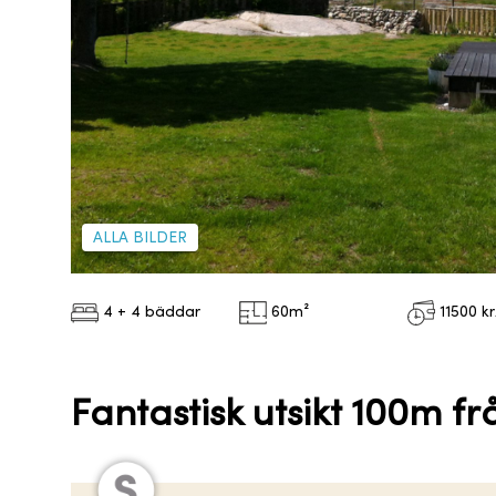
ALLA BILDER
4 + 4 bäddar
60
m²
11500
k
Fantastisk utsikt 100m f