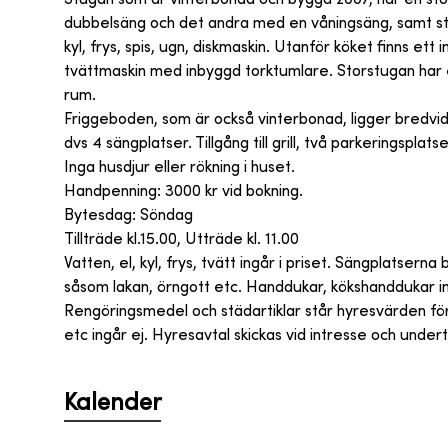
dubbelsäng och det andra med en våningsäng, samt s
kyl, frys, spis, ugn, diskmaskin. Utanför köket finns e
tvättmaskin med inbyggd torktumlare. Storstugan har 
rum.
Friggeboden, som är också vinterbonad, ligger bredvid
dvs 4 sängplatser. Tillgång till grill, två parkeringspla
Inga husdjur eller rökning i huset.
Handpenning: 3000 kr vid bokning.
Bytesdag: Söndag
Tillträde kl.15.00, Utträde kl. 11.00
Vatten, el, kyl, frys, tvätt ingår i priset. Sängplatser
såsom lakan, örngott etc. Handdukar, kökshanddukar in
Rengöringsmedel och städartiklar står hyresvärden fö
etc ingår ej. Hyresavtal skickas vid intresse och und
Kalender