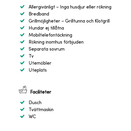
Allergivänligt
– Inga husdjur eller rökning
Bredband
Grillmöjligheter
– Grilltunna och Klotgrill
Hundar ej tillåtna
Mobiltelefontäckning
Rökning inomhus förbjuden
Separata sovrum
Tv
Utemöbler
Uteplats
Faciliteter
Dusch
Tvättmaskin
WC