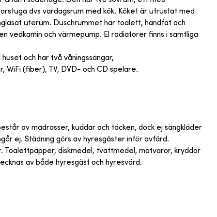
torstuga dvs vardagsrum med kök. Köket är utrustat med
tt inglasat uterum. Duschrummet har toalett, handfat och
en vedkamin och värmepump. El radiatorer finns i samtliga
 huset och har två våningssängar,
tser, WiFi (fiber), TV, DVD- och CD spelare.
na består av madrasser, kuddar och täcken, dock ej sängkläder
går ej. Städning görs av hyresgäster inför avfärd.
r. Toalettpapper, diskmedel, tvättmedel, matvaror, kryddor
ertecknas av både hyresgäst och hyresvärd.