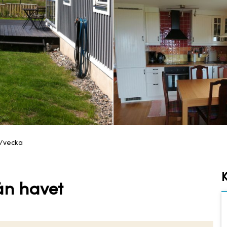
r/vecka
rån havet