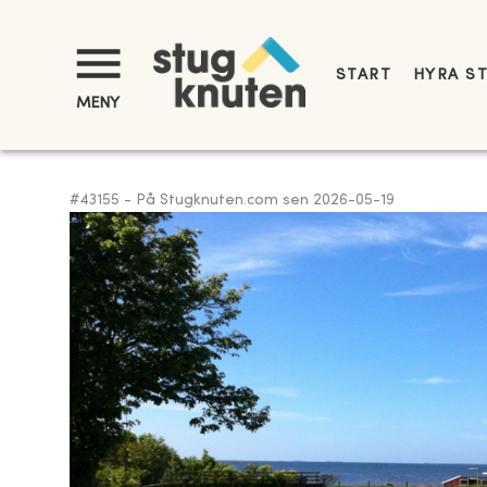
START
HYRA S
MENY
#
43155
-
På Stugknuten.com sen
2026-05-19