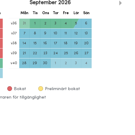
September
2026
n
Mån
Tis
Ons
Tor
Fre
Lör
Sön
v
36
31
1
2
3
4
5
6
v
37
7
8
9
10
11
12
13
v
38
14
15
16
17
18
19
20
v
39
21
22
23
24
25
26
27
v
40
28
29
30
1
2
3
4
Bokat
Preliminärt bokat
aren för tillgänglighet