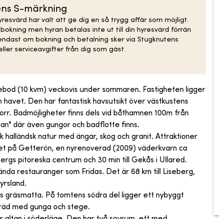
ens S-märkning
resvärd har valt att ge dig en så trygg affär som möjligt.
kning men hyran betalas inte ut till din hyresvärd förrän
 endast om bokning och betalning sker via Stugknutens
ller serviceavgifter från dig som gäst.
gebod (10 kvm) veckovis under sommaren. Fastigheten ligger
 havet. Den har fantastisk havsutsikt över västkustens
i norr. Badmöjligheter finns dels vid båthamnen 100m från
an" där även gungor och badflotte finns.
halländsk natur med ängar, skog och granit. Attraktioner
et på Getterön, en nyrenoverad (2009) väderkvarn ca
ergs pitoreska centrum och 30 min till Gekås i Ullared.
ända restauranger som Fridas. Det är 68 km till Liseberg,
yrsland.
gräsmatta. På tomtens södra del ligger ett nybyggt
träd med gunga och stege.
r altan i söderläge. Den har två sovrum, ett med