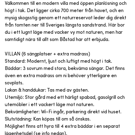
Välkommen till en modern villa med öppen planlösning och
högt i tak. Det ligger cirka 700 meter från havet, och en
mysig skogsstig genom ett naturreservat leder dig direkt
från tomten ner till Sveriges längsta sandstrand. Här bor
du i ett lugnt läge med vacker vy mot naturen, men har
samtidigt nära till allt som Båstad har att erbjuda.
VILLAN (6 sängplatser + extra madrass)
Standard: Modernt, ljust och luftigt med högt i tak.
Bäddar: 3 sovrum med stora, bekväma sängar. Det finns
även en extra madrass om ni behöver ytterligare en
sovplats.
Lakan & handdukar: Tas med av gästen.
Utemiljö: Stor gård med ett härligt spabad, gasolgrill och
utemöbler i ett vackert läge mot naturen.
Bekvämligheter: Wi-Fi ingår, parkering direkt vid huset.
Slutstädning: Kan köpas till om så önskas.
Möjlighet finns att hyra till 4 extra bäddar i en separat
lägenhetsdel (se info nedan).