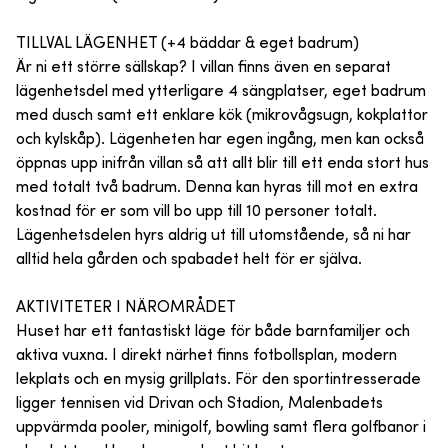
TILLVAL LÄGENHET (+4 bäddar & eget badrum)
Är ni ett större sällskap? I villan finns även en separat
lägenhetsdel med ytterligare 4 sängplatser, eget badrum
med dusch samt ett enklare kök (mikrovågsugn, kokplattor
och kylskåp). Lägenheten har egen ingång, men kan också
öppnas upp inifrån villan så att allt blir till ett enda stort hus
med totalt två badrum. Denna kan hyras till mot en extra
kostnad för er som vill bo upp till 10 personer totalt.
Lägenhetsdelen hyrs aldrig ut till utomstående, så ni har
alltid hela gården och spabadet helt för er själva.
AKTIVITETER I NÄROMRÅDET
Huset har ett fantastiskt läge för både barnfamiljer och
aktiva vuxna. I direkt närhet finns fotbollsplan, modern
lekplats och en mysig grillplats. För den sportintresserade
ligger tennisen vid Drivan och Stadion, Malenbadets
uppvärmda pooler, minigolf, bowling samt flera golfbanor i