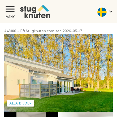
MENY
#
43106
-
På Stugknuten.com sen
2026-05-17
ALLA BILDER