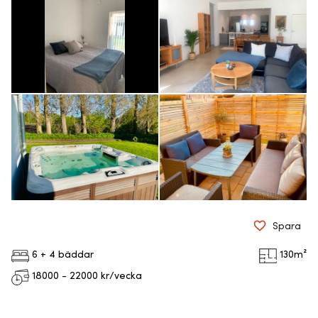
Spara
6 + 4 bäddar
130
m²
18000 - 22000
kr/vecka