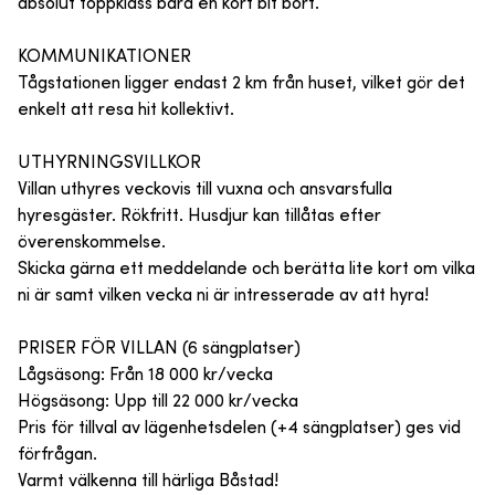
absolut toppklass bara en kort bit bort.
KOMMUNIKATIONER
Tågstationen ligger endast 2 km från huset, vilket gör det
enkelt att resa hit kollektivt.
UTHYRNINGSVILLKOR
Villan uthyres veckovis till vuxna och ansvarsfulla
hyresgäster. Rökfritt. Husdjur kan tillåtas efter
överenskommelse.
Skicka gärna ett meddelande och berätta lite kort om vilka
ni är samt vilken vecka ni är intresserade av att hyra!
PRISER FÖR VILLAN (6 sängplatser)
Lågsäsong: Från 18 000 kr/vecka
Högsäsong: Upp till 22 000 kr/vecka
Pris för tillval av lägenhetsdelen (+4 sängplatser) ges vid
förfrågan.
Varmt välkenna till härliga Båstad!