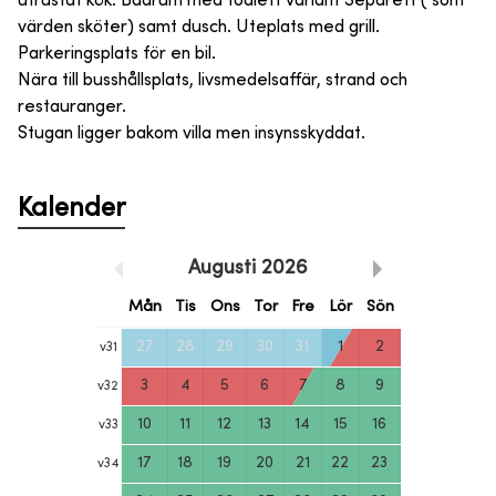
utrustat kök. Badrum med toalett variant Separett ( som
värden sköter) samt dusch. Uteplats med grill.
Parkeringsplats för en bil.
Nära till busshållsplats, livsmedelsaffär, strand och
restauranger.
Stugan ligger bakom villa men insynsskyddat.
Kalender
Augusti
2026
Mån
Tis
Ons
Tor
Fre
Lör
Sön
27
28
29
30
31
1
2
v
31
3
4
5
6
7
8
9
v
32
10
11
12
13
14
15
16
v
33
17
18
19
20
21
22
23
v
34