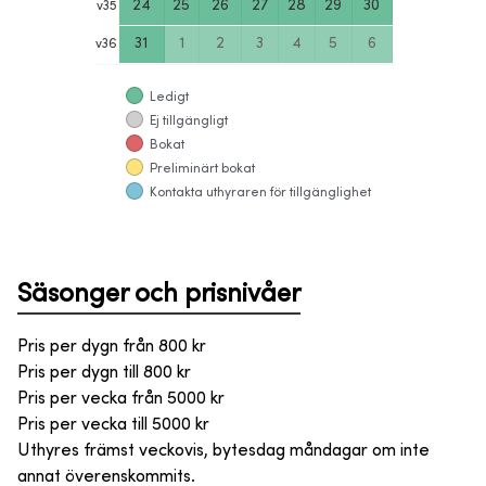
24
25
26
27
28
29
30
v
35
31
1
2
3
4
5
6
v
36
Ledigt
Ej tillgängligt
Bokat
Preliminärt bokat
Kontakta uthyraren för tillgänglighet
Säsonger och prisnivåer
Pris per dygn från
800
kr
Pris per dygn till
800
kr
Pris per vecka från
5000
kr
Pris per vecka till
5000
kr
Uthyres främst veckovis, bytesdag måndagar om inte
annat överenskommits.