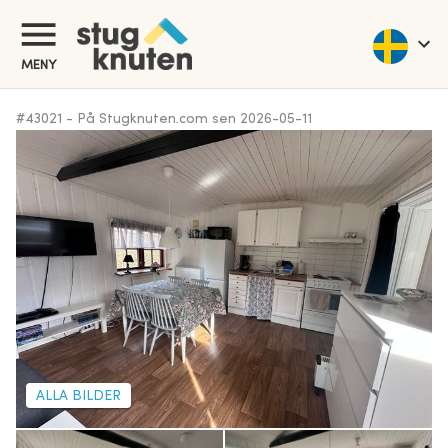
MENY
#
43021
-
På Stugknuten.com sen
2026-05-11
ALLA BILDER