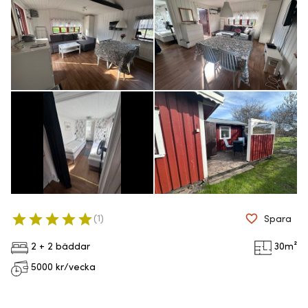
(
1
)
Spara
2 + 2 bäddar
30
m²
5000
kr/vecka