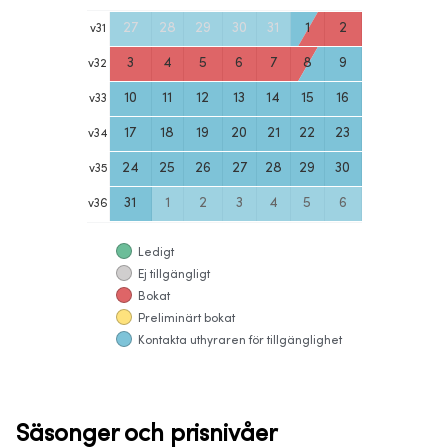
27
28
29
30
31
1
2
v
31
3
4
5
6
7
8
9
v
32
10
11
12
13
14
15
16
v
33
17
18
19
20
21
22
23
v
34
24
25
26
27
28
29
30
v
35
31
1
2
3
4
5
6
v
36
Ledigt
Ej tillgängligt
Bokat
Preliminärt bokat
Kontakta uthyraren för tillgänglighet
Säsonger och prisnivåer