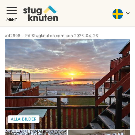
MENY
#
42808
-
På Stugknuten.com sen
2026-04-26
ALLA BILDER