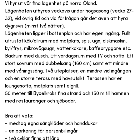
Vi hyr ut vår fina lägenhet på norra Öland.
Lägenheten uthyres veckovis under högsäsong (vecka 27-
32), vid övrig tid och vid förfrågan går det även att hyra
dygnsvis (minst två nätter).
Lägenheten ligger i bottenplan och har egen ingång. Fullt
utrustat kök/allrum med matplats, spis, ugn, diskmaskin,
kyl/frys, mikrovågsugn, vattenkokare, kaffebryggare etc.
Badrum med dusch. Ett vardagsrum med TV och soffa. Ett
stort sovrum med dubbelsäng (160 cm) samt ett mindre
med våningssäng. Två uteplatser, en mindre vid ingången
och en större terass med havsutsikt. Terassen har en
loungesoffa, matplats samt elgrill.
50 meter till Byxelkroks fina strand och 150 m till hamnen
med restauranger och sjöbodar.
Bra att veta:
- medtag egna sängkläder och handdukar
- en parkering för personbil ingår
- två cyklar finns att låna