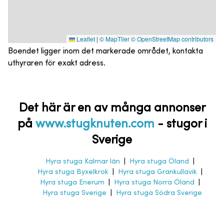
Leaflet
|
© MapTiler
© OpenStreetMap contributors
Boendet ligger inom det markerade området, kontakta
uthyraren för exakt adress.
Det här är en av många annonser
på
www.stugknuten.com
-
stugor i
Sverige
Hyra stuga Kalmar län
|
Hyra stuga Öland
|
Hyra stuga Byxelkrok
|
Hyra stuga Grankullavik
|
Hyra stuga Enerum
|
Hyra stuga Norra Öland
|
Hyra stuga Sverige
|
Hyra stuga Södra Sverige