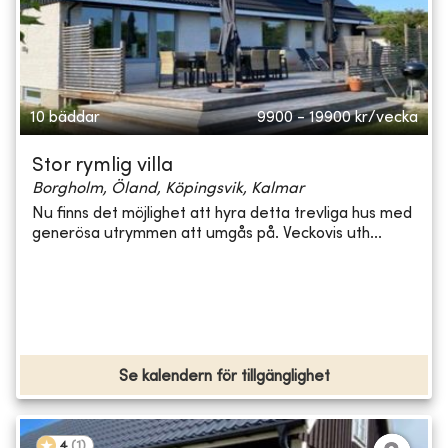
10 bäddar
9900 - 19900
kr/vecka
Stor rymlig villa
Borgholm, Öland, Köpingsvik, Kalmar
Nu finns det möjlighet att hyra detta trevliga hus med
generösa utrymmen att umgås på. Veckovis uth...
Se kalendern för tillgänglighet
4
(
1
)