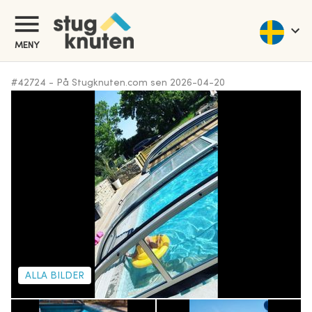
MENY
#
42724
-
På Stugknuten.com sen
2026-04-20
ALLA BILDER