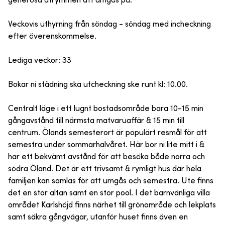
generösa utrymmen att umgås på.
Veckovis uthyrning från söndag - söndag med incheckning
efter överenskommelse.
Lediga veckor: 33
Bokar ni städning ska utcheckning ske runt kl: 10.00.
Centralt läge i ett lugnt bostadsområde bara 10-15 min
gångavstånd till närmsta matvaruaffär & 15 min till
centrum. Ölands semesterort är populärt resmål för att
semestra under sommarhalvåret. Här bor ni lite mitt i &
har ett bekvämt avstånd för att besöka både norra och
södra Öland. Det är ett trivsamt & rymligt hus där hela
familjen kan samlas för att umgås och semestra. Ute finns
det en stor altan samt en stor pool. I det barnvänliga villa
området Karlshöjd finns närhet till grönområde och lekplats
samt säkra gångvägar, utanför huset finns även en