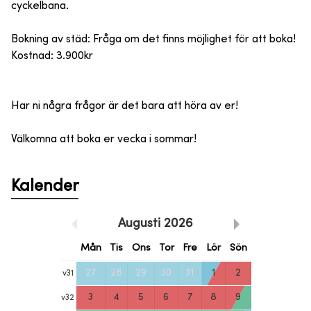
cyckelbana.
Bokning av städ: Fråga om det finns möjlighet för att boka!
Kostnad: 3.900kr
Har ni några frågor är det bara att höra av er!
Välkomna att boka er vecka i sommar!
Kalender
Augusti
2026
Mån
Tis
Ons
Tor
Fre
Lör
Sön
27
28
29
30
31
1
2
v
31
3
4
5
6
7
8
9
v
32