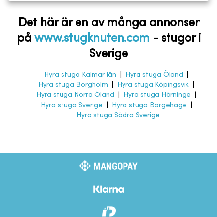
Det här är en av många annonser
på
www.stugknuten.com
-
stugor i
Sverige
Hyra stuga Kalmar län
|
Hyra stuga Öland
|
Hyra stuga Borgholm
|
Hyra stuga Köpingsvik
|
Hyra stuga Norra Öland
|
Hyra stuga Hörninge
|
Hyra stuga Sverige
|
Hyra stuga Borgehage
|
Hyra stuga Södra Sverige