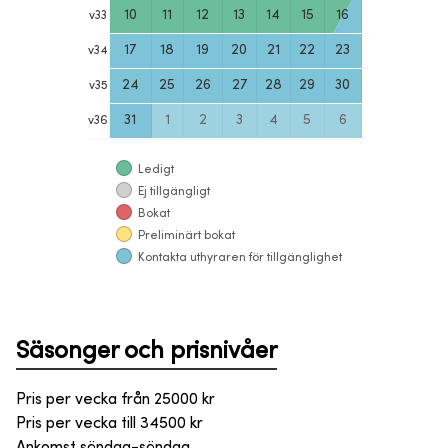
10
11
12
13
14
15
16
v
33
17
18
19
20
21
22
23
v
34
24
25
26
27
28
29
30
v
35
31
1
2
3
4
5
6
v
36
Ledigt
Ej tillgängligt
Bokat
Preliminärt bokat
Kontakta uthyraren för tillgänglighet
Säsonger och prisnivåer
Pris per vecka från
25000
kr
Pris per vecka till
34500
kr
Ankomst söndag-söndag