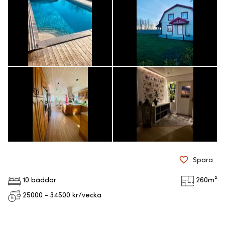
Spara
10 bäddar
260
m²
25000 - 34500
kr/vecka