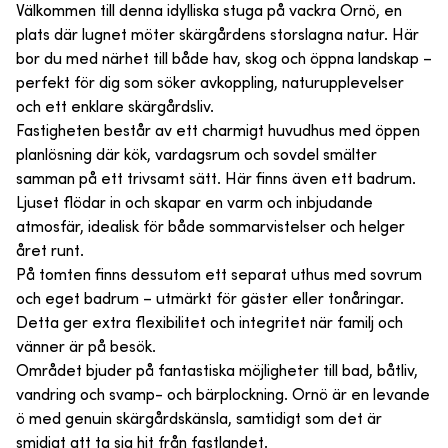
Välkommen till denna idylliska stuga på vackra Ornö, en
plats där lugnet möter skärgårdens storslagna natur. Här
bor du med närhet till både hav, skog och öppna landskap –
perfekt för dig som söker avkoppling, naturupplevelser
och ett enklare skärgårdsliv.
Fastigheten består av ett charmigt huvudhus med öppen
planlösning där kök, vardagsrum och sovdel smälter
samman på ett trivsamt sätt. Här finns även ett badrum.
Ljuset flödar in och skapar en varm och inbjudande
atmosfär, idealisk för både sommarvistelser och helger
året runt.
På tomten finns dessutom ett separat uthus med sovrum
och eget badrum – utmärkt för gäster eller tonåringar.
Detta ger extra flexibilitet och integritet när familj och
vänner är på besök.
Området bjuder på fantastiska möjligheter till bad, båtliv,
vandring och svamp- och bärplockning. Ornö är en levande
ö med genuin skärgårdskänsla, samtidigt som det är
smidigt att ta sig hit från fastlandet.