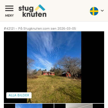
MENY
#
42121
-
På Stugknuten.com sen
2026-03-05
ALLA BILDER