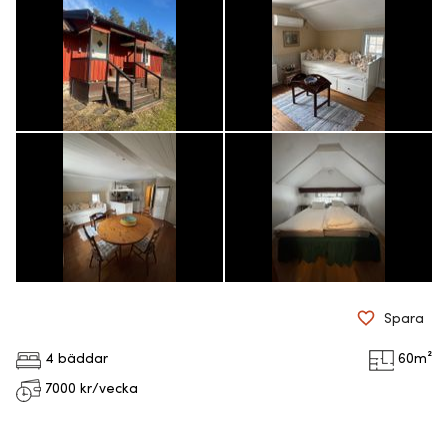
Spara
4 bäddar
60
m²
7000
kr/vecka