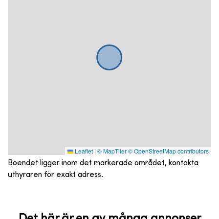
Leaflet
|
© MapTiler
© OpenStreetMap contributors
Boendet ligger inom det markerade området, kontakta
uthyraren för exakt adress.
Det här är en av många annonser