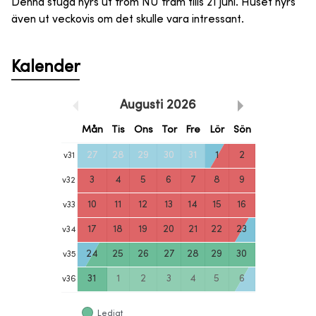
Denna stuga hyrs ut from NU fram tills 21 juni. Huset hyrs
även ut veckovis om det skulle vara intressant.
Kalender
Augusti
2026
Mån
Tis
Ons
Tor
Fre
Lör
Sön
27
28
29
30
31
1
2
v
31
3
4
5
6
7
8
9
v
32
10
11
12
13
14
15
16
v
33
17
18
19
20
21
22
23
v
34
24
25
26
27
28
29
30
v
35
31
1
2
3
4
5
6
v
36
Ledigt