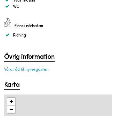
Tvättmaskin
WC
Finns i närheten
Ridning
Övrig information
Våra råd till hyresgästen
Karta
+
−