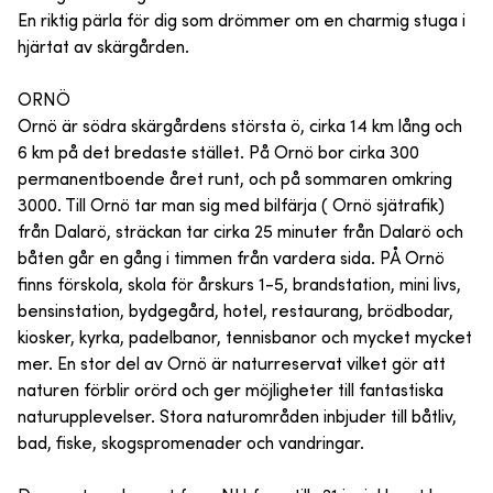
En riktig pärla för dig som drömmer om en charmig stuga i
hjärtat av skärgården.
ORNÖ
Ornö är södra skärgårdens största ö, cirka 14 km lång och
6 km på det bredaste stället. På Ornö bor cirka 300
permanentboende året runt, och på sommaren omkring
3000. Till Ornö tar man sig med bilfärja ( Ornö sjätrafik)
från Dalarö, sträckan tar cirka 25 minuter från Dalarö och
båten går en gång i timmen från vardera sida. PÅ Ornö
finns förskola, skola för årskurs 1-5, brandstation, mini livs,
bensinstation, bydgegård, hotel, restaurang, brödbodar,
kiosker, kyrka, padelbanor, tennisbanor och mycket mycket
mer. En stor del av Ornö är naturreservat vilket gör att
naturen förblir orörd och ger möjligheter till fantastiska
naturupplevelser. Stora naturområden inbjuder till båtliv,
bad, fiske, skogspromenader och vandringar.