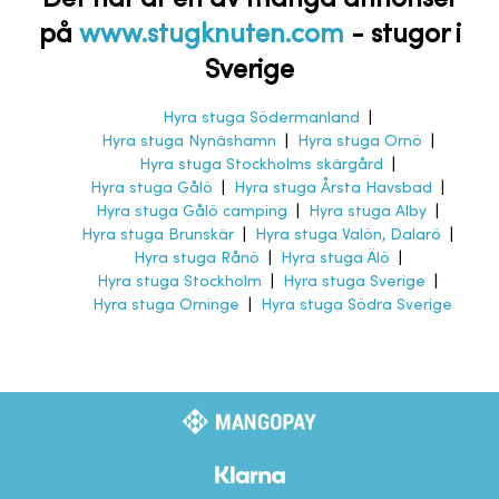
på
www.stugknuten.com
-
stugor i
Sverige
Hyra stuga Södermanland
|
Hyra stuga Nynäshamn
|
Hyra stuga Ornö
|
Hyra stuga Stockholms skärgård
|
Hyra stuga Gålö
|
Hyra stuga Årsta Havsbad
|
Hyra stuga Gålö camping
|
Hyra stuga Alby
|
Hyra stuga Brunskär
|
Hyra stuga Valön, Dalarö
|
Hyra stuga Rånö
|
Hyra stuga Älö
|
Hyra stuga Stockholm
|
Hyra stuga Sverige
|
Hyra stuga Orninge
|
Hyra stuga Södra Sverige