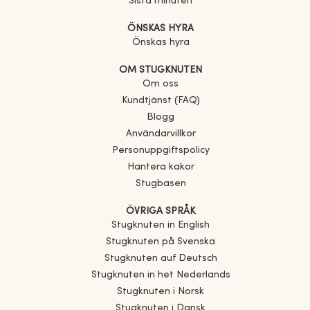
Sista minuten
ÖNSKAS HYRA
Önskas hyra
OM STUGKNUTEN
Om oss
Kundtjänst (FAQ)
Blogg
Användarvillkor
Personuppgiftspolicy
Hantera kakor
Stugbasen
ÖVRIGA SPRÅK
Stugknuten in English
Stugknuten på Svenska
Stugknuten auf Deutsch
Stugknuten in het Nederlands
Stugknuten i Norsk
Stugknuten i Dansk