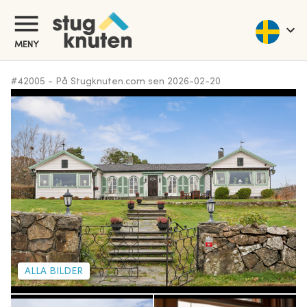
MENY
#
42005
-
På Stugknuten.com sen
2026-02-20
ALLA BILDER