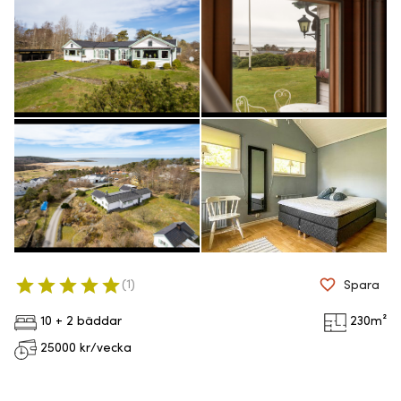
(
1
)
Spara
10 + 2 bäddar
230
m²
25000
kr/vecka