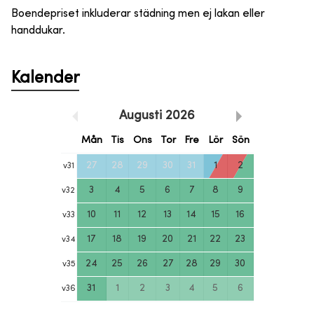
Boendepriset inkluderar städning men ej lakan eller
handdukar.
Kalender
Augusti
2026
Mån
Tis
Ons
Tor
Fre
Lör
Sön
27
28
29
30
31
1
2
v
31
3
4
5
6
7
8
9
v
32
10
11
12
13
14
15
16
v
33
17
18
19
20
21
22
23
v
34
24
25
26
27
28
29
30
v
35
31
1
2
3
4
5
6
v
36