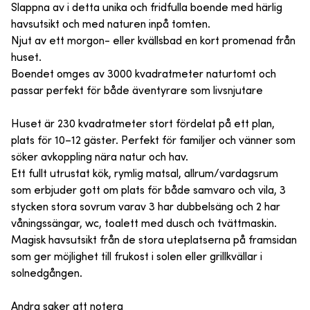
Slappna av i detta unika och fridfulla boende med härlig
havsutsikt och med naturen inpå tomten.
Njut av ett morgon- eller kvällsbad en kort promenad från
huset.
Boendet omges av 3000 kvadratmeter naturtomt och
passar perfekt för både äventyrare som livsnjutare
Huset är 230 kvadratmeter stort fördelat på ett plan,
plats för 10–12 gäster. Perfekt för familjer och vänner som
söker avkoppling nära natur och hav.
Ett fullt utrustat kök, rymlig matsal, allrum/vardagsrum
som erbjuder gott om plats för både samvaro och vila, 3
stycken stora sovrum varav 3 har dubbelsäng och 2 har
våningssängar, wc, toalett med dusch och tvättmaskin.
Magisk havsutsikt från de stora uteplatserna på framsidan
som ger möjlighet till frukost i solen eller grillkvällar i
solnedgången.
Andra saker att notera