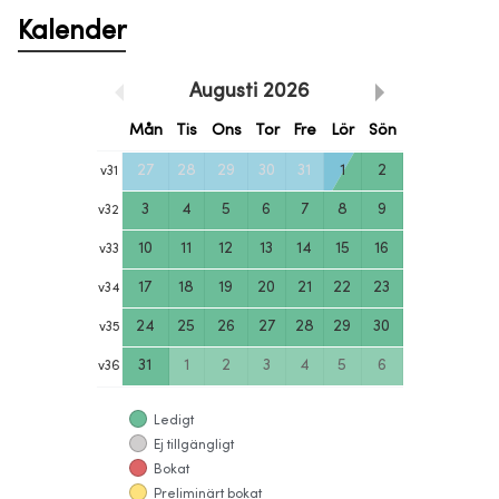
Kalender
Augusti
2026
Mån
Tis
Ons
Tor
Fre
Lör
Sön
27
28
29
30
31
1
2
v
31
3
4
5
6
7
8
9
v
32
10
11
12
13
14
15
16
v
33
17
18
19
20
21
22
23
v
34
24
25
26
27
28
29
30
v
35
31
1
2
3
4
5
6
v
36
Ledigt
Ej tillgängligt
Bokat
Preliminärt bokat