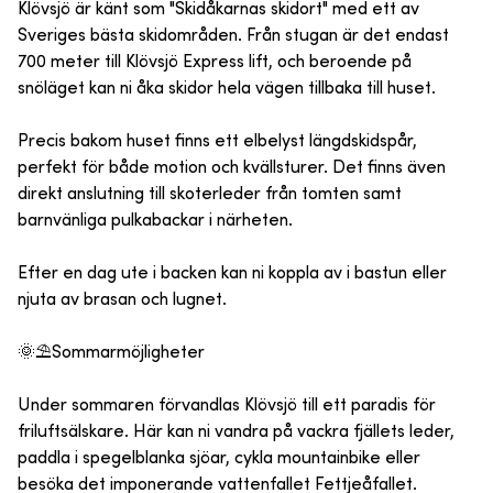
Klövsjö är känt som "Skidåkarnas skidort" med ett av
Sveriges bästa skidområden. Från stugan är det endast
700 meter till Klövsjö Express lift, och beroende på
snöläget kan ni åka skidor hela vägen tillbaka till huset.
Precis bakom huset finns ett elbelyst längdskidspår,
perfekt för både motion och kvällsturer. Det finns även
direkt anslutning till skoterleder från tomten samt
barnvänliga pulkabackar i närheten.
Efter en dag ute i backen kan ni koppla av i bastun eller
njuta av brasan och lugnet.
🌞⛱️Sommarmöjligheter
Under sommaren förvandlas Klövsjö till ett paradis för
friluftsälskare. Här kan ni vandra på vackra fjällets leder,
paddla i spegelblanka sjöar, cykla mountainbike eller
besöka det imponerande vattenfallet Fettjeåfallet.