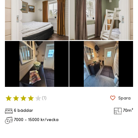
(
1
)
Spara
6 bäddar
70
m²
7000 - 15000
kr/vecka