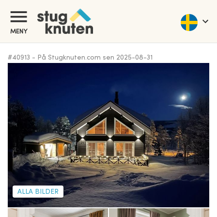
MENY
#
40913
-
På Stugknuten.com sen
2025-08-31
ALLA BILDER