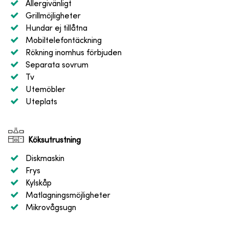
Allergivänligt
Grillmöjligheter
Hundar ej tillåtna
Mobiltelefontäckning
Rökning inomhus förbjuden
Separata sovrum
Tv
Utemöbler
Uteplats
Köksutrustning
Diskmaskin
Frys
Kylskåp
Matlagningsmöjligheter
Mikrovågsugn