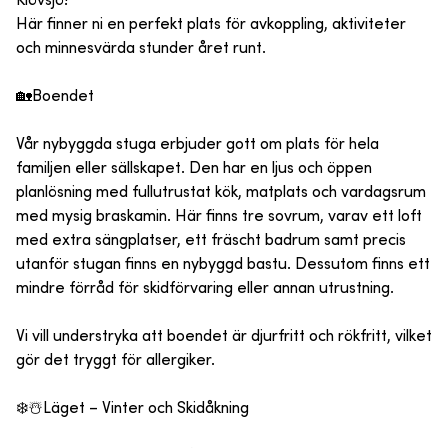
Klövsjö!
Här finner ni en perfekt plats för avkoppling, aktiviteter
och minnesvärda stunder året runt.
🏡Boendet
Vår nybyggda stuga erbjuder gott om plats för hela
familjen eller sällskapet. Den har en ljus och öppen
planlösning med fullutrustat kök, matplats och vardagsrum
med mysig braskamin. Här finns tre sovrum, varav ett loft
med extra sängplatser, ett fräscht badrum samt precis
utanför stugan finns en nybyggd bastu. Dessutom finns ett
mindre förråd för skidförvaring eller annan utrustning.
Vi vill understryka att boendet är djurfritt och rökfritt, vilket
gör det tryggt för allergiker.
❄️☃️Läget – Vinter och Skidåkning