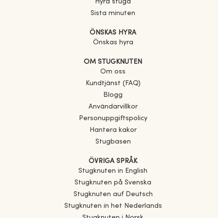
Hyra stuga
Sista minuten
ÖNSKAS HYRA
Önskas hyra
OM STUGKNUTEN
Om oss
Kundtjänst (FAQ)
Blogg
Användarvillkor
Personuppgiftspolicy
Hantera kakor
Stugbasen
ÖVRIGA SPRÅK
Stugknuten in English
Stugknuten på Svenska
Stugknuten auf Deutsch
Stugknuten in het Nederlands
Stugknuten i Norsk