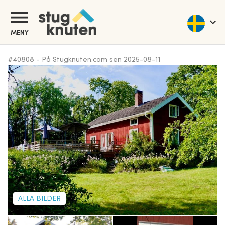
MENY
#
40808
-
På Stugknuten.com sen
2025-08-11
ALLA BILDER