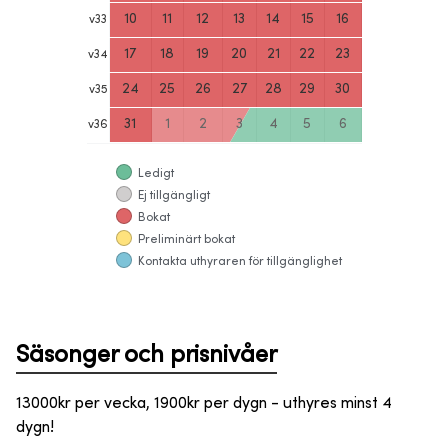
10
11
12
13
14
15
16
v
33
17
18
19
20
21
22
23
v
34
24
25
26
27
28
29
30
v
35
31
1
2
3
4
5
6
v
36
Ledigt
Ej tillgängligt
Bokat
Preliminärt bokat
Kontakta uthyraren för tillgänglighet
Säsonger och prisnivåer
13000kr per vecka, 1900kr per dygn - uthyres minst 4
dygn!