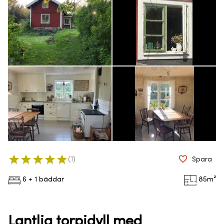
(
1
)
Spara
6 + 1 bäddar
85
m²
Lantlig torpidyll med