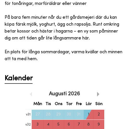
för tonåringar, morföräldrar eller vänner
På bara fem minuter når du ett gårdsmejeri där du kan
köpa färsk mjölk, yoghurt, ägg och rapsolja. Runt omkring
betar kossor och hästar i hagarna – en vy som påminner
dig om att tiden går lite långsammare här.
En plats för långa sommardagar, varma kvällar och minnen
att ta med hem.
Kalender
Augusti
2026
Mån
Tis
Ons
Tor
Fre
Lör
Sön
27
28
29
30
31
1
2
v
31
3
4
5
6
7
8
9
v
32