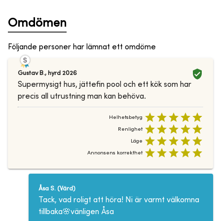
Omdömen
Följande personer har lämnat ett omdöme
Gustav B.
,
hyrd
2026
Supermysigt hus, jättefin pool och ett kök som har
precis all utrustning man kan behöva.
Helhetsbetyg
Renlighet
Läge
Annonsens korrekthet
Åsa S.
(
Värd
)
Tack, vad roligt att höra! Ni är varmt välkomna
tillbaka🌸vänligen Åsa