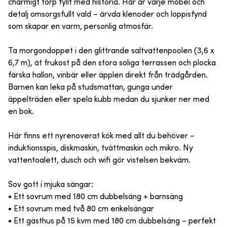
charmigt torp fyllt med historia. Här är varje möbel och
detalj omsorgsfullt vald – ärvda klenoder och loppisfynd
som skapar en varm, personlig atmosfär.
Ta morgondoppet i den glittrande saltvattenpoolen (3,6 x
6,7 m), ät frukost på den stora soliga terrassen och plocka
färska hallon, vinbär eller äpplen direkt från trädgården.
Barnen kan leka på studsmattan, gunga under
äppelträden eller spela kubb medan du sjunker ner med
en bok.
Här finns ett nyrenoverat kök med allt du behöver –
induktionsspis, diskmaskin, tvättmaskin och mikro. Ny
vattentoalett, dusch och wifi gör vistelsen bekväm.
Sov gott i mjuka sängar:
• Ett sovrum med 180 cm dubbelsäng + barnsäng
• Ett sovrum med två 80 cm enkelsängar
• Ett gästhus på 15 kvm med 180 cm dubbelsäng – perfekt