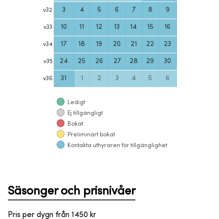
3
4
5
6
7
8
9
v
32
10
11
12
13
14
15
16
v
33
17
18
19
20
21
22
23
v
34
24
25
26
27
28
29
30
v
35
31
1
2
3
4
5
6
v
36
Ledigt
Ej tillgängligt
Bokat
Preliminärt bokat
Kontakta uthyraren för tillgänglighet
Säsonger och prisnivåer
Pris per dygn från
1450
kr