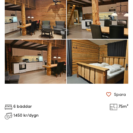
Spara
6 bäddar
75
m²
1450
kr/dygn