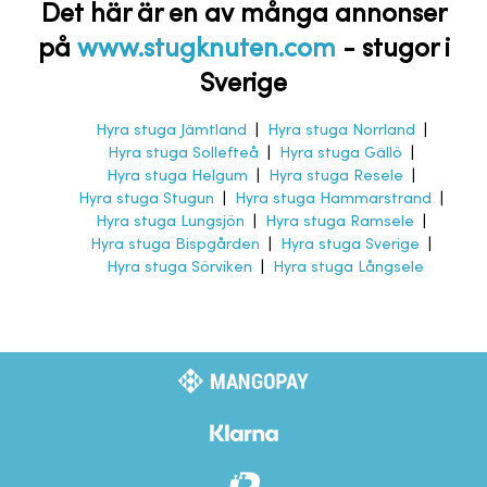
Det här är en av många annonser
på
www.stugknuten.com
-
stugor i
Sverige
Hyra stuga Jämtland
|
Hyra stuga Norrland
|
Hyra stuga Sollefteå
|
Hyra stuga Gällö
|
Hyra stuga Helgum
|
Hyra stuga Resele
|
Hyra stuga Stugun
|
Hyra stuga Hammarstrand
|
Hyra stuga Lungsjön
|
Hyra stuga Ramsele
|
Hyra stuga Bispgården
|
Hyra stuga Sverige
|
Hyra stuga Sörviken
|
Hyra stuga Långsele