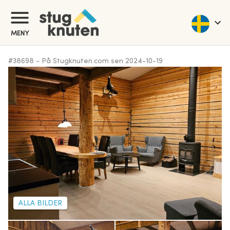
MENY
#
38698
-
På Stugknuten.com sen
2024-10-19
ALLA BILDER