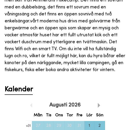
men skilt från Ammeråns Fiskecamp. Det finns ett sovrum
med en dubbelsäng, det finns ett sovrum med en
våningssäng och det finns en öppen sovnivå med två
enkelsängar.vårt moderna hus drivs med golvvärme från
bergwärme och en öppen spis som skapar en mysig och
vacker atmosfär huset har ett fullt utrustat kök och ett
vackert duschrum med ytterligare en tvättmaskin. Det
finns Wifi och en smart TV. Om du inte vill ha fullständig
lugn och ro, vilket är fullt möjligt här, kan du hyra båtar eller
kanoter på den närliggande, mycket lilla campingen, gå en
fiskekurs, fiska eller boka andra aktiviteter för vintern.
Kalender
Augusti
2026
Mån
Tis
Ons
Tor
Fre
Lör
Sön
27
28
29
30
31
1
2
v
31